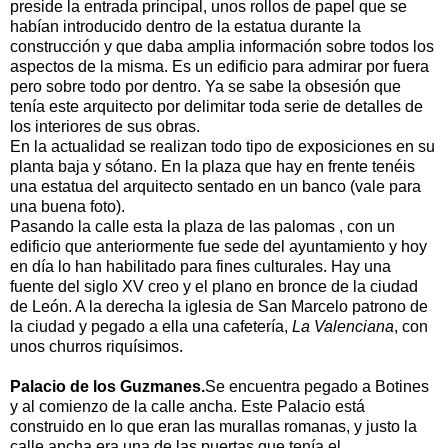
preside la entrada principal, unos rollos de papel que se
habían introducido dentro de la estatua durante la
construcción y que daba amplia información sobre todos los
aspectos de la misma. Es un edificio para admirar por fuera
pero sobre todo por dentro. Ya se sabe la obsesión que
tenía este arquitecto por delimitar toda serie de detalles de
los interiores de sus obras.
En la actualidad se realizan todo tipo de exposiciones en su
planta baja y sótano. En la plaza que hay en frente tenéis
una estatua del arquitecto sentado en un banco (vale para
una buena foto).
Pasando la calle esta la plaza de las palomas , con un
edificio que anteriormente fue sede del ayuntamiento y hoy
en día lo han habilitado para fines culturales. Hay una
fuente del siglo XV creo y el plano en bronce de la ciudad
de León. A la derecha la iglesia de San Marcelo patrono de
la ciudad y pegado a ella una cafetería,
La Valenciana
, con
unos churros riquísimos.
Palacio de los Guzmanes.
Se encuentra pegado a Botines
y al comienzo de la calle ancha. Este Palacio está
construido en lo que eran las murallas romanas, y justo la
calle ancha era una de las puertas que tenía el