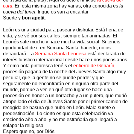
cura
. En esta misma zona hay varias, otra conocida es
la
cueva del tunel
. Ir que os van a encantar
Suerte y
bon apetit
.
León es una ciudad para pasear y disfrutar. Está llena de
vida, y se vé por sus calles , siempre tan animadas. El
Leonés sale mucho y hace mucha vida social. Si teneis
oportunidad de ir en Semana Santa, hacerlo, no os
defraudará. La
Semana Santa Leonesa
está declarada de
interés turistico internacional desde hace unos pocos años.
Y como nota pintoresca tenéis el
entierro de Genarín
,
procesión pagana de la noche del Jueves Santo algo muy
peculiar, que la gente no se puede perder y que
seguramente no encontrarán en ninguna otra parte del
mundo, porque a ver, en qué otro lugar se hace una
procesión en honor a un borracho y a un putero, que murió
atropellado el dia de Jueves Santo por el primer camion de
recogida de basura que hubo en León. Mala surete o
predestinación. Lo cierto es que esta celebración va
creciendo año a año, y no me estrañaria que llegará a
solapar la religiosa.
Espero que no, por Diós.