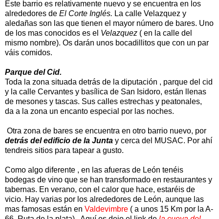
Este barrio es relativamente nuevo y se encuentra en los
alrededores de
El Corte Inglés.
La calle Velazquez y
aledañas son las que tienen el mayor número de bares. Uno
de los mas conocidos es el
Velazquez
( en la calle del
mismo nombre). Os darán unos bocadillitos que con un par
váis comidos.
Parque del Cid.
Toda la zona situada detrás de la diputación , parque del cid
y la calle Cervantes y basílica de San Isidoro, están llenas
de mesones y tascas. Sus calles estrechas y peatonales,
da a la zona un encanto especial por las noches.
Otra zona de bares se encuentra en otro barrio nuevo, por
detrás del edificio de la Junta
y cerca del MUSAC. Por ahí
tendreis sitios para tapear a gusto.
Como algo diferente , en las afueras de León tenéis
bodegas de vino que se han transformado en restaurantes y
tabernas. En verano, con el calor que hace, estaréis de
vicio. Hay varias por los alrededores de León, aunque las
mas famosas están en
Valdevimbre
( a unos 15 Km por la A-
66 .Ruta de la plata) . Aquí os dejo el link de
la cueva del