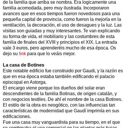
de la familia que arriba se nombra. Era logicamente una
familia acomodada, pero muy ilustrada. Incorporaron
avances que en esos tiempos fueron novedosos para una
pequeña capital de provincia, como fueron la mejoría en la
ventilación, la decoración, el uso de desagues y la luz. Las
visitas son guiadas y muy interesantes. Te van explicando
su forma de vida, el mobiliario y las costumbres de esta
familia de finales del XVIII y principios el XIX. La entrada
vale 3 euros, pero aprenderéis mucho de esa época. Os
dejo su
link
para que lo veáis mejor.
La casa de Botines
Este notable edificio fue construido por Gaudi, y la razón es
que en esa época estaba también edificando el palacio
episcopal en Astorga.
El encargo viene porque los dueños del solar eran
descendientes de la familia Botinas, de origen catalán, y
con negocios textiles. De ahí el nombre de la casa Botines.
El estilo de la obra es neogótico, con las influencias tan
características de modernidad que Gaudí imprimía en sus
edificaciones.
Fue una casa muy vanguardista para su tiempo, en el que
se combinaba el uso comercial en las plantas más bajas,