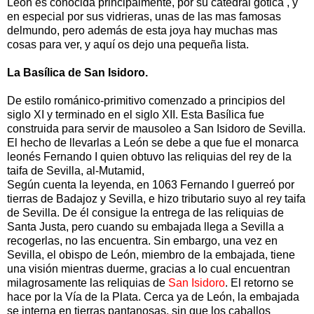
León es conocida principalmente, por su catedral gótica , y
en especial por sus vidrieras, unas de las mas famosas
delmundo, pero además de esta joya hay muchas mas
cosas para ver, y aquí os dejo una pequeña lista.
La Basílica de San Isidoro.
De estilo románico-primitivo comenzado a principios del
siglo XI y terminado en el siglo XII. Esta Basílica fue
construida para servir de mausoleo a San Isidoro de Sevilla.
El hecho de llevarlas a León se debe a que fue el monarca
leonés Fernando I quien obtuvo las reliquias del rey de la
taifa de Sevilla, al-Mutamid,
Según cuenta la leyenda, en 1063 Fernando I guerreó por
tierras de Badajoz y Sevilla, e hizo tributario suyo al rey taifa
de Sevilla. De él consigue la entrega de las reliquias de
Santa Justa, pero cuando su embajada llega a Sevilla a
recogerlas, no las encuentra. Sin embargo, una vez en
Sevilla, el obispo de León, miembro de la embajada, tiene
una visión mientras duerme, gracias a lo cual encuentran
milagrosamente las reliquias de
San Isidoro
. El retorno se
hace por la Vía de la Plata. Cerca ya de León, la embajada
se interna en tierras pantanosas, sin que los caballos