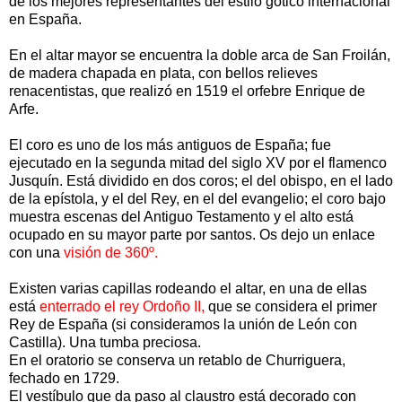
de los mejores representantes del estilo gótico internacional
en España.
En el altar mayor se encuentra la doble arca de San Froilán,
de madera chapada en plata, con bellos relieves
renacentistas, que realizó en 1519 el orfebre Enrique de
Arfe.
El coro es uno de los más antiguos de España; fue
ejecutado en la segunda mitad del siglo XV por el flamenco
Jusquín. Está dividido en dos coros; el del obispo, en el lado
de la epístola, y el del Rey, en el del evangelio; el coro bajo
muestra escenas del Antiguo Testamento y el alto está
ocupado en su mayor parte por santos. Os dejo un enlace
con una
visión de 360º.
Existen varias capillas rodeando el altar, en una de ellas
está
enterrado el rey Ordoño II,
que se considera el primer
Rey de España (si consideramos la unión de León con
Castilla). Una tumba preciosa.
En el oratorio se conserva un retablo de Churriguera,
fechado en 1729.
El vestíbulo que da paso al claustro está decorado con