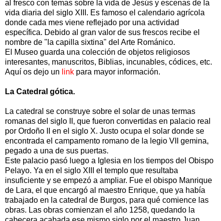
al fresco con temas sobre la vida de Jesús y escenas de la
vida diaria del siglo XIII. Es famoso el calendario agrícola
donde cada mes viene reflejado por una actividad
específica. Debido al gran valor de sus frescos recibe el
nombre de "la capilla sixtina" del Arte Románico.
El Museo guarda una colección de objetos religiosos
interesantes, manuscritos, Biblias, incunables, códices, etc.
Aquí os dejo un
link
para mayor información.
La Catedral gótica.
La catedral se construye sobre el solar de unas termas
romanas del siglo II, que fueron convertidas en palacio real
por Ordoño II en el siglo X. Justo ocupa el solar donde se
encontrada el campamento romano de la legio VII gemina,
pegado a una de sus puertas.
Este palacio pasó luego a Iglesia en los tiempos del Obispo
Pelayo. Ya en el siglo XIII el templo que resultaba
insuficiente y se empezó a ampliar. Fue el obispo Manrique
de Lara, el que encargó al maestro Enrique, que ya había
trabajado en la catedral de Burgos, para qué comience las
obras. Las obras comienzan el año 1258, quedando la
cabecera acabada ese mismo siglo por el maestro Juan