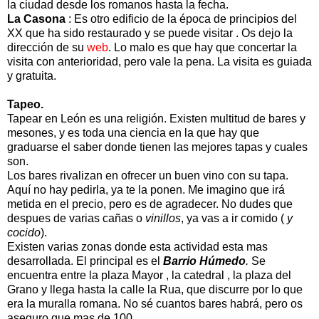
la ciudad desde los romanos hasta la fecha.
La Casona
: Es otro edificio de la época de principios del
XX que ha sido restaurado y se puede visitar . Os dejo la
dirección de su
web
. Lo malo es que hay que concertar la
visita con anterioridad, pero vale la pena. La visita es guiada
y gratuita.
Tapeo.
Tapear en León es una religión. Existen multitud de bares y
mesones, y es toda una ciencia en la que hay que
graduarse el saber donde tienen las mejores tapas y cuales
son.
Los bares rivalizan en ofrecer un buen vino con su tapa.
Aquí no hay pedirla, ya te la ponen. Me imagino que irá
metida en el precio, pero es de agradecer. No dudes que
despues de varias cañas o
vinillos
, ya vas a ir comido (
y
cocido
).
Existen varias zonas donde esta actividad esta mas
desarrollada. El principal es el
Barrio Húmedo
.
Se
encuentra entre la plaza Mayor , la catedral , la plaza del
Grano y llega hasta la calle la Rua, que discurre por lo que
era la muralla romana. No sé cuantos bares habrá, pero os
aseguro que mas de 100.