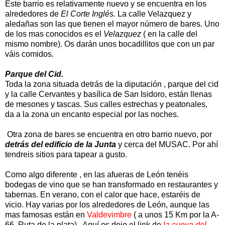
Este barrio es relativamente nuevo y se encuentra en los
alrededores de
El Corte Inglés.
La calle Velazquez y
aledañas son las que tienen el mayor número de bares. Uno
de los mas conocidos es el
Velazquez
( en la calle del
mismo nombre). Os darán unos bocadillitos que con un par
váis comidos.
Parque del Cid.
Toda la zona situada detrás de la diputación , parque del cid
y la calle Cervantes y basílica de San Isidoro, están llenas
de mesones y tascas. Sus calles estrechas y peatonales,
da a la zona un encanto especial por las noches.
Otra zona de bares se encuentra en otro barrio nuevo, por
detrás del edificio de la Junta
y cerca del MUSAC. Por ahí
tendreis sitios para tapear a gusto.
Como algo diferente , en las afueras de León tenéis
bodegas de vino que se han transformado en restaurantes y
tabernas. En verano, con el calor que hace, estaréis de
vicio. Hay varias por los alrededores de León, aunque las
mas famosas están en
Valdevimbre
( a unos 15 Km por la A-
66 .Ruta de la plata) . Aquí os dejo el link de
la cueva del