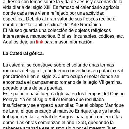
al fresco con temas sobre la vida de Jesús y escenas de la
vida diaria del siglo XIII. Es famoso el calendario agrícola
donde cada mes viene reflejado por una actividad
específica. Debido al gran valor de sus frescos recibe el
nombre de "la capilla sixtina" del Arte Románico.
El Museo guarda una colección de objetos religiosos
interesantes, manuscritos, Biblias, incunables, códices, etc.
Aquí os dejo un
link
para mayor información.
La Catedral gótica.
La catedral se construye sobre el solar de unas termas
romanas del siglo II, que fueron convertidas en palacio real
por Ordoño II en el siglo X. Justo ocupa el solar donde se
encontrada el campamento romano de la legio VII gemina,
pegado a una de sus puertas.
Este palacio pasó luego a Iglesia en los tiempos del Obispo
Pelayo. Ya en el siglo XIII el templo que resultaba
insuficiente y se empezó a ampliar. Fue el obispo Manrique
de Lara, el que encargó al maestro Enrique, que ya había
trabajado en la catedral de Burgos, para qué comience las
obras. Las obras comienzan el año 1258, quedando la
cabecera acabada ese mismo siglo por el maestro Juan