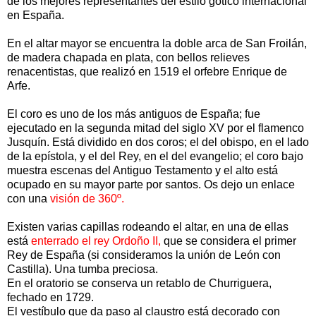
de los mejores representantes del estilo gótico internacional
en España.
En el altar mayor se encuentra la doble arca de San Froilán,
de madera chapada en plata, con bellos relieves
renacentistas, que realizó en 1519 el orfebre Enrique de
Arfe.
El coro es uno de los más antiguos de España; fue
ejecutado en la segunda mitad del siglo XV por el flamenco
Jusquín. Está dividido en dos coros; el del obispo, en el lado
de la epístola, y el del Rey, en el del evangelio; el coro bajo
muestra escenas del Antiguo Testamento y el alto está
ocupado en su mayor parte por santos. Os dejo un enlace
con una
visión de 360º.
Existen varias capillas rodeando el altar, en una de ellas
está
enterrado el rey Ordoño II,
que se considera el primer
Rey de España (si consideramos la unión de León con
Castilla). Una tumba preciosa.
En el oratorio se conserva un retablo de Churriguera,
fechado en 1729.
El vestíbulo que da paso al claustro está decorado con