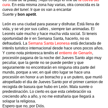
cura
. En esta misma zona hay varias, otra conocida es
la
cueva del tunel
. Ir que os van a encantar
Suerte y
bon apetit
.
León es una ciudad para pasear y disfrutar. Está llena de
vida, y se vé por sus calles , siempre tan animadas. El
Leonés sale mucho y hace mucha vida social. Si teneis
oportunidad de ir en Semana Santa, hacerlo, no os
defraudará. La
Semana Santa Leonesa
está declarada de
interés turistico internacional desde hace unos pocos años.
Y como nota pintoresca tenéis el
entierro de Genarín
,
procesión pagana de la noche del Jueves Santo algo muy
peculiar, que la gente no se puede perder y que
seguramente no encontrarán en ninguna otra parte del
mundo, porque a ver, en qué otro lugar se hace una
procesión en honor a un borracho y a un putero, que murió
atropellado el dia de Jueves Santo por el primer camion de
recogida de basura que hubo en León. Mala surete o
predestinación. Lo cierto es que esta celebración va
creciendo año a año, y no me estrañaria que llegará a
solapar la religiosa.
Espero que no, por Diós.