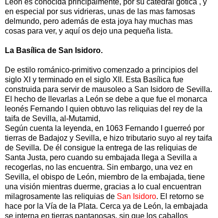
León es conocida principalmente, por su catedral gótica , y
en especial por sus vidrieras, unas de las mas famosas
delmundo, pero además de esta joya hay muchas mas
cosas para ver, y aquí os dejo una pequeña lista.
La Basílica de San Isidoro.
De estilo románico-primitivo comenzado a principios del
siglo XI y terminado en el siglo XII. Esta Basílica fue
construida para servir de mausoleo a San Isidoro de Sevilla.
El hecho de llevarlas a León se debe a que fue el monarca
leonés Fernando I quien obtuvo las reliquias del rey de la
taifa de Sevilla, al-Mutamid,
Según cuenta la leyenda, en 1063 Fernando I guerreó por
tierras de Badajoz y Sevilla, e hizo tributario suyo al rey taifa
de Sevilla. De él consigue la entrega de las reliquias de
Santa Justa, pero cuando su embajada llega a Sevilla a
recogerlas, no las encuentra. Sin embargo, una vez en
Sevilla, el obispo de León, miembro de la embajada, tiene
una visión mientras duerme, gracias a lo cual encuentran
milagrosamente las reliquias de
San Isidoro
. El retorno se
hace por la Vía de la Plata. Cerca ya de León, la embajada
se interna en tierras pantanosas, sin que los caballos