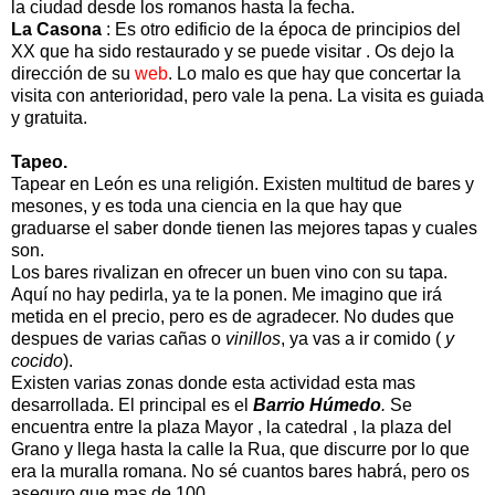
la ciudad desde los romanos hasta la fecha.
La Casona
: Es otro edificio de la época de principios del
XX que ha sido restaurado y se puede visitar . Os dejo la
dirección de su
web
. Lo malo es que hay que concertar la
visita con anterioridad, pero vale la pena. La visita es guiada
y gratuita.
Tapeo.
Tapear en León es una religión. Existen multitud de bares y
mesones, y es toda una ciencia en la que hay que
graduarse el saber donde tienen las mejores tapas y cuales
son.
Los bares rivalizan en ofrecer un buen vino con su tapa.
Aquí no hay pedirla, ya te la ponen. Me imagino que irá
metida en el precio, pero es de agradecer. No dudes que
despues de varias cañas o
vinillos
, ya vas a ir comido (
y
cocido
).
Existen varias zonas donde esta actividad esta mas
desarrollada. El principal es el
Barrio Húmedo
.
Se
encuentra entre la plaza Mayor , la catedral , la plaza del
Grano y llega hasta la calle la Rua, que discurre por lo que
era la muralla romana. No sé cuantos bares habrá, pero os
aseguro que mas de 100.