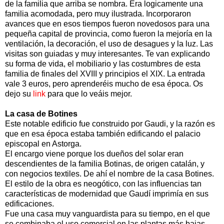
de la familia que arriba se nombra. Era logicamente una
familia acomodada, pero muy ilustrada. Incorporaron
avances que en esos tiempos fueron novedosos para una
pequeña capital de provincia, como fueron la mejoría en la
ventilación, la decoración, el uso de desagues y la luz. Las
visitas son guiadas y muy interesantes. Te van explicando
su forma de vida, el mobiliario y las costumbres de esta
familia de finales del XVIII y principios el XIX. La entrada
vale 3 euros, pero aprenderéis mucho de esa época. Os
dejo su
link
para que lo veáis mejor.
La casa de Botines
Este notable edificio fue construido por Gaudi, y la razón es
que en esa época estaba también edificando el palacio
episcopal en Astorga.
El encargo viene porque los dueños del solar eran
descendientes de la familia Botinas, de origen catalán, y
con negocios textiles. De ahí el nombre de la casa Botines.
El estilo de la obra es neogótico, con las influencias tan
características de modernidad que Gaudí imprimía en sus
edificaciones.
Fue una casa muy vanguardista para su tiempo, en el que
se combinaba el uso comercial en las plantas más bajas,