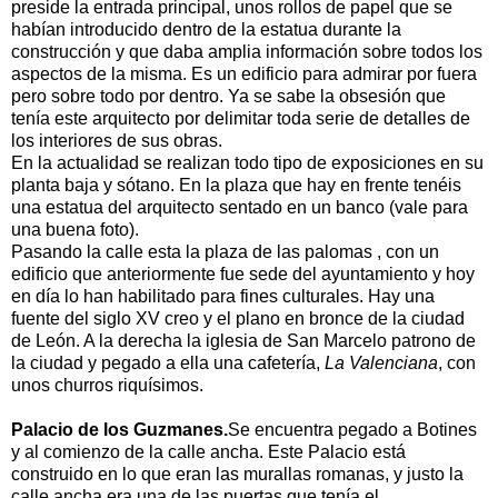
preside la entrada principal, unos rollos de papel que se
habían introducido dentro de la estatua durante la
construcción y que daba amplia información sobre todos los
aspectos de la misma. Es un edificio para admirar por fuera
pero sobre todo por dentro. Ya se sabe la obsesión que
tenía este arquitecto por delimitar toda serie de detalles de
los interiores de sus obras.
En la actualidad se realizan todo tipo de exposiciones en su
planta baja y sótano. En la plaza que hay en frente tenéis
una estatua del arquitecto sentado en un banco (vale para
una buena foto).
Pasando la calle esta la plaza de las palomas , con un
edificio que anteriormente fue sede del ayuntamiento y hoy
en día lo han habilitado para fines culturales. Hay una
fuente del siglo XV creo y el plano en bronce de la ciudad
de León. A la derecha la iglesia de San Marcelo patrono de
la ciudad y pegado a ella una cafetería,
La Valenciana
, con
unos churros riquísimos.
Palacio de los Guzmanes.
Se encuentra pegado a Botines
y al comienzo de la calle ancha. Este Palacio está
construido en lo que eran las murallas romanas, y justo la
calle ancha era una de las puertas que tenía el