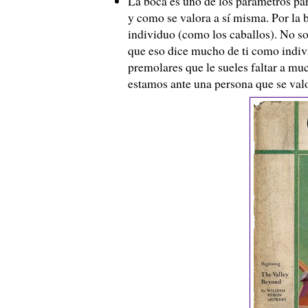
La boca es uno de los parámetros pa
y como se valora a sí misma. Por la 
individuo (como los caballos). No sol
que eso dice mucho de ti como indivi
premolares que le sueles faltar a mu
estamos ante una persona que se val