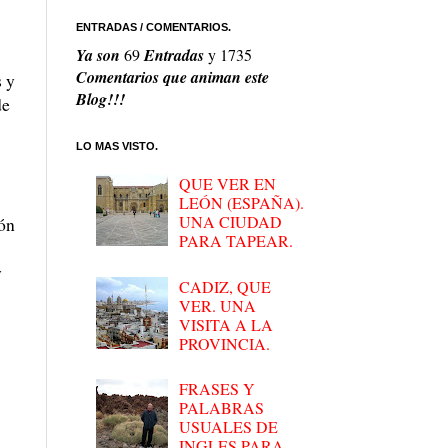
ENTRADAS / COMENTARIOS.
Ya son
69
Entradas
y
1735
Comentarios que animan este
s y
Blog!!!
de
LO MAS VISTO.
QUE VER EN
LEÓN (ESPAÑA).
UNA CIUDAD
ión
PARA TAPEAR.
y
CADIZ, QUE
VER. UNA
VISITA A LA
PROVINCIA.
FRASES Y
PALABRAS
USUALES DE
INGLES PARA