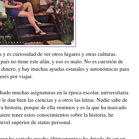
 y es curiosidad de ver otros lugares y otras culturas.
país no tiene este afán, y eso es malo. No es cuestión de
o dinero, y hay muchas ayudas estatales y autonómicas para
erés por viajar.
iado muchas asignaturas en la época escolar, universitaria
e le dan bien las ciencias y a otros las letras. Nadie sabe de
a historia, porque de ella venimos y es la que ha marcado
uiere tener estos conocimientos sobre la historia, he
vel superior de status personal.
 que ha variado mucho últimamente y ha dejado de ser un