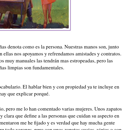
as denota como es la persona. Nuestras manos son, junto
on ellas nos apoyamos y refrendamos amistades y contratos.
os muy manuales las tendrán mas estropeadas, pero las
uñas limpias son fundamentales.
ocabulario. El hablar bien y con propiedad ya te incluye en
hay que explicar porqué.
io, pero me lo han comentado varias mujeres. Unos zapatos
y clara que define a las personas que cuidan su aspecto en
comentaron me he fijado y es verdad que hay mucha gente
bre todo varones, pero con unos zapatos sucios, viejos o con