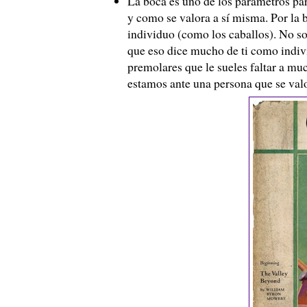
La boca es uno de los parámetros pa
y como se valora a sí misma. Por la 
individuo (como los caballos). No sol
que eso dice mucho de ti como indivi
premolares que le sueles faltar a mu
estamos ante una persona que se val