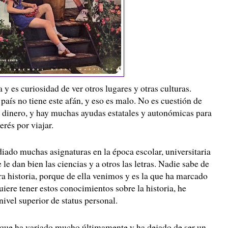
 y es curiosidad de ver otros lugares y otras culturas.
país no tiene este afán, y eso es malo. No es cuestión de
o dinero, y hay muchas ayudas estatales y autonómicas para
erés por viajar.
iado muchas asignaturas en la época escolar, universitaria
e le dan bien las ciencias y a otros las letras. Nadie sabe de
a historia, porque de ella venimos y es la que ha marcado
uiere tener estos conocimientos sobre la historia, he
vel superior de status personal.
 que ha variado mucho últimamente y ha dejado de ser un