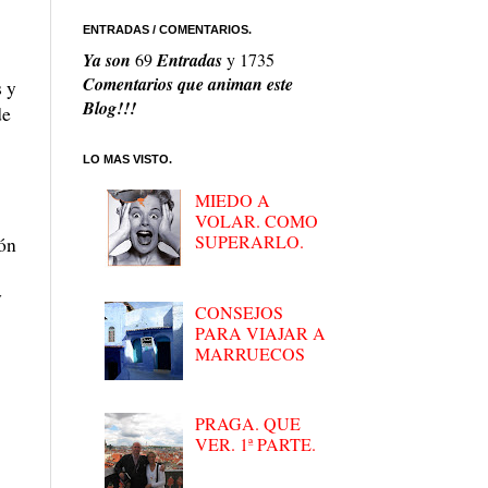
ENTRADAS / COMENTARIOS.
Ya son
69
Entradas
y
1735
Comentarios que animan este
s y
Blog!!!
de
LO MAS VISTO.
MIEDO A
VOLAR. COMO
SUPERARLO.
ión
y
CONSEJOS
PARA VIAJAR A
MARRUECOS
PRAGA. QUE
VER. 1ª PARTE.