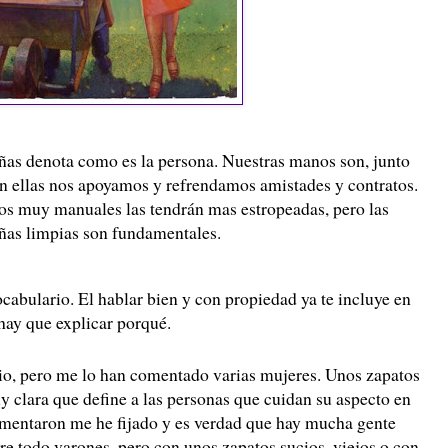
as denota como es la persona. Nuestras manos son, junto
on ellas nos apoyamos y refrendamos amistades y contratos.
os muy manuales las tendrán mas estropeadas, pero las
uñas limpias son fundamentales.
ocabulario. El hablar bien y con propiedad ya te incluye en
hay que explicar porqué.
io, pero me lo han comentado varias mujeres. Unos zapatos
y clara que define a las personas que cuidan su aspecto en
comentaron me he fijado y es verdad que hay mucha gente
bre todo varones, pero con unos zapatos sucios, viejos o con