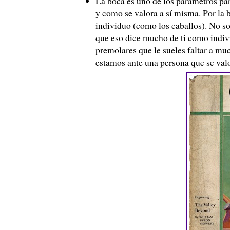
La boca es uno de los parámetros pa
y como se valora a sí misma. Por la 
individuo (como los caballos). No sol
que eso dice mucho de ti como indivi
premolares que le sueles faltar a mu
estamos ante una persona que se val