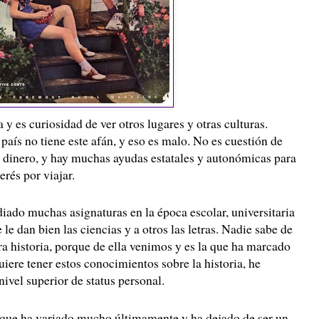
 y es curiosidad de ver otros lugares y otras culturas.
país no tiene este afán, y eso es malo. No es cuestión de
o dinero, y hay muchas ayudas estatales y autonómicas para
erés por viajar.
iado muchas asignaturas en la época escolar, universitaria
e le dan bien las ciencias y a otros las letras. Nadie sabe de
a historia, porque de ella venimos y es la que ha marcado
uiere tener estos conocimientos sobre la historia, he
vel superior de status personal.
 que ha variado mucho últimamente y ha dejado de ser un