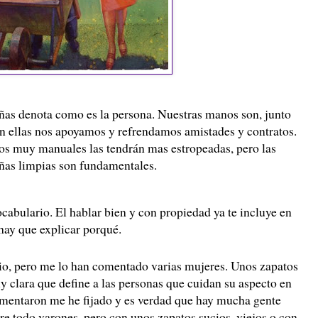
as denota como es la persona. Nuestras manos son, junto
on ellas nos apoyamos y refrendamos amistades y contratos.
os muy manuales las tendrán mas estropeadas, pero las
uñas limpias son fundamentales.
ocabulario. El hablar bien y con propiedad ya te incluye en
hay que explicar porqué.
io, pero me lo han comentado varias mujeres. Unos zapatos
y clara que define a las personas que cuidan su aspecto en
comentaron me he fijado y es verdad que hay mucha gente
bre todo varones, pero con unos zapatos sucios, viejos o con