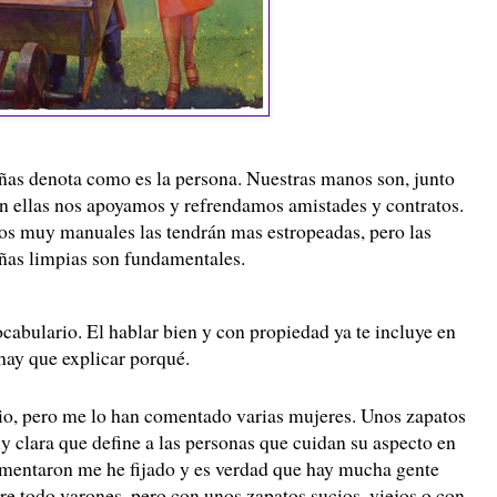
as denota como es la persona. Nuestras manos son, junto
on ellas nos apoyamos y refrendamos amistades y contratos.
os muy manuales las tendrán mas estropeadas, pero las
uñas limpias son fundamentales.
ocabulario. El hablar bien y con propiedad ya te incluye en
hay que explicar porqué.
io, pero me lo han comentado varias mujeres. Unos zapatos
y clara que define a las personas que cuidan su aspecto en
comentaron me he fijado y es verdad que hay mucha gente
bre todo varones, pero con unos zapatos sucios, viejos o con