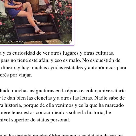
 y es curiosidad de ver otros lugares y otras culturas.
país no tiene este afán, y eso es malo. No es cuestión de
o dinero, y hay muchas ayudas estatales y autonómicas para
erés por viajar.
iado muchas asignaturas en la época escolar, universitaria
e le dan bien las ciencias y a otros las letras. Nadie sabe de
a historia, porque de ella venimos y es la que ha marcado
uiere tener estos conocimientos sobre la historia, he
vel superior de status personal.
 que ha variado mucho últimamente y ha dejado de ser un