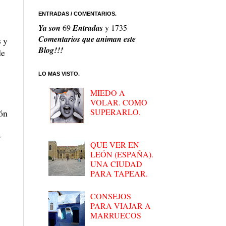
ENTRADAS / COMENTARIOS.
Ya son
69
Entradas
y
1735
Comentarios que animan este
s y
Blog!!!
de
LO MAS VISTO.
MIEDO A
VOLAR. COMO
SUPERARLO.
ión
y
QUE VER EN
LEÓN (ESPAÑA).
UNA CIUDAD
PARA TAPEAR.
CONSEJOS
PARA VIAJAR A
MARRUECOS