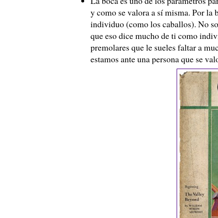
La boca es uno de los parámetros pa
y como se valora a sí misma. Por la 
individuo (como los caballos). No sol
que eso dice mucho de ti como indivi
premolares que le sueles faltar a mu
estamos ante una persona que se val