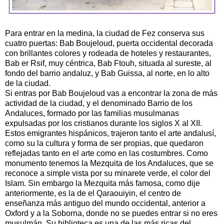
Para entrar en la medina, la ciudad de Fez conserva sus
cuatro puertas: Bab Boujeloud, puerta occidental decorada
con brillantes colores y rodeada de hoteles y restaurantes,
Bab er Rsif, muy céntrica, Bab Ftouh, situada al sureste, al
fondo del barrio andaluz, y Bab Guissa, al norte, en lo alto
de la ciudad.
Si entras por Bab Boujeloud vas a encontrar la zona de más
actividad de la ciudad, y el denominado Barrio de los
Andaluces, formado por las familias musulmanas
expulsadas por los cristianos durante los siglos X al XII.
Estos emigrantes hispánicos, trajeron tanto el arte andalusí,
como su la cultura y forma de ser propias, que quedaron
reflejadas tanto en el arte como en las costumbres. Como
monumento tenemos la Mezquita de los Andaluces, que se
reconoce a simple vista por su minarete verde, el color del
Islam. Sin embargo la Mezquita más famosa, como dije
anteriormente, es la de el Qaraouiyin, el centro de
enseñanza más antiguo del mundo occidental, anterior a
Oxford y a la Soborna, donde no se puedes entrar si no eres
musulmán. Su biblioteca es una de las más ricas del