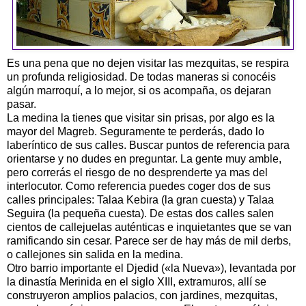
Es una pena que no dejen visitar las mezquitas, se respira
un profunda religiosidad. De todas maneras si conocéis
algún marroquí, a lo mejor, si os acompaña, os dejaran
pasar.
La medina la tienes que visitar sin prisas, por algo es la
mayor del Magreb. Seguramente te perderás, dado lo
laberíntico de sus calles. Buscar puntos de referencia para
orientarse y no dudes en preguntar. La gente muy amble,
pero correrás el riesgo de no desprenderte ya mas del
interlocutor. Como referencia puedes coger dos de sus
calles principales: Talaa Kebira (la gran cuesta) y Talaa
Seguira (la pequeña cuesta). De estas dos calles salen
cientos de callejuelas auténticas e inquietantes que se van
ramificando sin cesar. Parece ser de hay más de mil derbs,
o callejones sin salida en la medina.
Otro barrio importante el Djedid («la Nueva»), levantada por
la dinastía Merinida en el siglo XIII, extramuros, allí se
construyeron amplios palacios, con jardines, mezquitas,