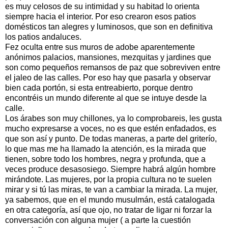
es muy celosos de su intimidad y su habitad lo orienta
siempre hacia el interior. Por eso crearon esos patios
domésticos tan alegres y luminosos, que son en definitiva
los patios andaluces.
Fez oculta entre sus muros de adobe aparentemente
anónimos palacios, mansiones, mezquitas y jardines que
son como pequeños remansos de paz que sobreviven entre
el jaleo de las calles. Por eso hay que pasarla y observar
bien cada portón, si esta entreabierto, porque dentro
encontréis un mundo diferente al que se intuye desde la
calle.
Los árabes son muy chillones, ya lo comprobareis, les gusta
mucho expresarse a voces, no es que estén enfadados, es
que son así y punto. De todas maneras, a parte del griterío,
lo que mas me ha llamado la atención, es la mirada que
tienen, sobre todo los hombres, negra y profunda, que a
veces produce desasosiego. Siempre habrá algún hombre
mirándote. Las mujeres, por la propia cultura no te suelen
mirar y si tú las miras, te van a cambiar la mirada. La mujer,
ya sabemos, que en el mundo musulmán, está catalogada
en otra categoría, así que ojo, no tratar de ligar ni forzar la
conversación con alguna mujer ( a parte la cuestión