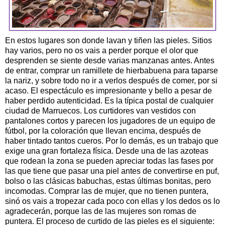
En estos lugares son donde lavan y tiñen las pieles. Sitios
hay varios, pero no os vais a perder porque el olor que
desprenden se siente desde varias manzanas antes. Antes
de entrar, comprar un ramillete de hierbabuena para taparse
la nariz, y sobre todo no ir a verlos después de comer, por si
acaso. El espectáculo es impresionante y bello a pesar de
haber perdido autenticidad. Es la típica postal de cualquier
ciudad de Marruecos. Los curtidores van vestidos con
pantalones cortos y parecen los jugadores de un equipo de
fútbol, por la coloración que llevan encima, después de
haber tintado tantos cueros. Por lo demás, es un trabajo que
exige una gran fortaleza física. Desde una de las azoteas
que rodean la zona se pueden apreciar todas las fases por
las que tiene que pasar una piel antes de convertirse en puf,
bolso o las clásicas babuchas, estas últimas bonitas, pero
incomodas. Comprar las de mujer, que no tienen puntera,
sinó os vais a tropezar cada poco con ellas y los dedos os lo
agradecerán, porque las de las mujeres son romas de
puntera. El proceso de curtido de las pieles es el siguiente: