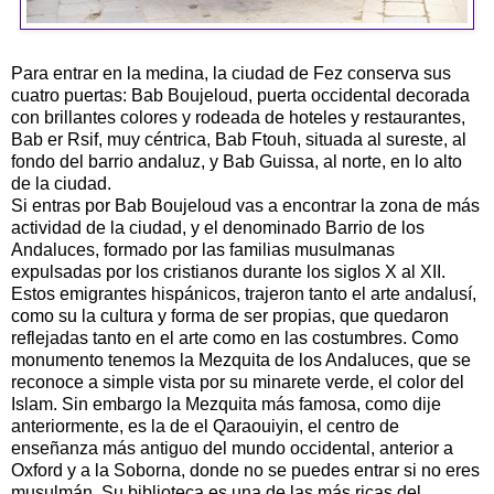
Para entrar en la medina, la ciudad de Fez conserva sus
cuatro puertas: Bab Boujeloud, puerta occidental decorada
con brillantes colores y rodeada de hoteles y restaurantes,
Bab er Rsif, muy céntrica, Bab Ftouh, situada al sureste, al
fondo del barrio andaluz, y Bab Guissa, al norte, en lo alto
de la ciudad.
Si entras por Bab Boujeloud vas a encontrar la zona de más
actividad de la ciudad, y el denominado Barrio de los
Andaluces, formado por las familias musulmanas
expulsadas por los cristianos durante los siglos X al XII.
Estos emigrantes hispánicos, trajeron tanto el arte andalusí,
como su la cultura y forma de ser propias, que quedaron
reflejadas tanto en el arte como en las costumbres. Como
monumento tenemos la Mezquita de los Andaluces, que se
reconoce a simple vista por su minarete verde, el color del
Islam. Sin embargo la Mezquita más famosa, como dije
anteriormente, es la de el Qaraouiyin, el centro de
enseñanza más antiguo del mundo occidental, anterior a
Oxford y a la Soborna, donde no se puedes entrar si no eres
musulmán. Su biblioteca es una de las más ricas del