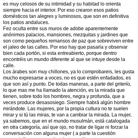
es muy celosos de su intimidad y su habitad lo orienta
siempre hacia el interior. Por eso crearon esos patios
domésticos tan alegres y luminosos, que son en definitiva
los patios andaluces.
Fez oculta entre sus muros de adobe aparentemente
anónimos palacios, mansiones, mezquitas y jardines que
son como pequeños remansos de paz que sobreviven entre
el jaleo de las calles. Por eso hay que pasarla y observar
bien cada portón, si esta entreabierto, porque dentro
encontréis un mundo diferente al que se intuye desde la
calle.
Los árabes son muy chillones, ya lo comprobareis, les gusta
mucho expresarse a voces, no es que estén enfadados, es
que son así y punto. De todas maneras, a parte del griterío,
lo que mas me ha llamado la atención, es la mirada que
tienen, sobre todo los hombres, negra y profunda, que a
veces produce desasosiego. Siempre habrá algún hombre
mirándote. Las mujeres, por la propia cultura no te suelen
mirar y si tú las miras, te van a cambiar la mirada. La mujer,
ya sabemos, que en el mundo musulmán, está catalogada
en otra categoría, así que ojo, no tratar de ligar ni forzar la
conversación con alguna mujer ( a parte la cuestión