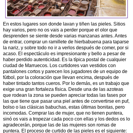
En estos lugares son donde lavan y tiñen las pieles. Sitios
hay varios, pero no os vais a perder porque el olor que
desprenden se siente desde varias manzanas antes. Antes
de entrar, comprar un ramillete de hierbabuena para taparse
la nariz, y sobre todo no ir a verlos después de comer, por si
acaso. El espectáculo es impresionante y bello a pesar de
haber perdido autenticidad. Es la típica postal de cualquier
ciudad de Marruecos. Los curtidores van vestidos con
pantalones cortos y parecen los jugadores de un equipo de
fútbol, por la coloración que llevan encima, después de
haber tintado tantos cueros. Por lo demás, es un trabajo que
exige una gran fortaleza física. Desde una de las azoteas
que rodean la zona se pueden apreciar todas las fases por
las que tiene que pasar una piel antes de convertirse en puf,
bolso o las clásicas babuchas, estas últimas bonitas, pero
incomodas. Comprar las de mujer, que no tienen puntera,
sinó os vais a tropezar cada poco con ellas y los dedos os lo
agradecerán, porque las de las mujeres son romas de
puntera. El proceso de curtido de las pieles es el siguiente: