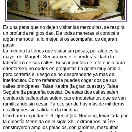
Es una pena que no dejen visitar las mezquitas, se respira
un profunda religiosidad. De todas maneras si conocéis
algún marroquí, a lo mejor, si os acompaña, os dejaran
pasar.
La medina la tienes que visitar sin prisas, por algo es la
mayor del Magreb. Seguramente te perderás, dado lo
laberíntico de sus calles. Buscar puntos de referencia para
orientarse y no dudes en preguntar. La gente muy amble,
pero correrás el riesgo de no desprenderte ya mas del
interlocutor. Como referencia puedes coger dos de sus
calles principales: Talaa Kebira (la gran cuesta) y Talaa
Seguira (la pequeña cuesta). De estas dos calles salen
cientos de callejuelas auténticas e inquietantes que se van
ramificando sin cesar. Parece ser de hay más de mil derbs,
o callejones sin salida en la medina.
Otro barrio importante el Djedid («la Nueva»), levantada por
la dinastía Merinida en el siglo XIII, extramuros, allí se
construyeron amplios palacios, con jardines, mezquitas,