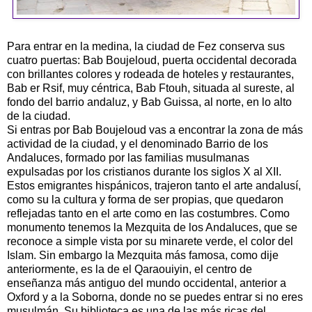
Para entrar en la medina, la ciudad de Fez conserva sus
cuatro puertas: Bab Boujeloud, puerta occidental decorada
con brillantes colores y rodeada de hoteles y restaurantes,
Bab er Rsif, muy céntrica, Bab Ftouh, situada al sureste, al
fondo del barrio andaluz, y Bab Guissa, al norte, en lo alto
de la ciudad.
Si entras por Bab Boujeloud vas a encontrar la zona de más
actividad de la ciudad, y el denominado Barrio de los
Andaluces, formado por las familias musulmanas
expulsadas por los cristianos durante los siglos X al XII.
Estos emigrantes hispánicos, trajeron tanto el arte andalusí,
como su la cultura y forma de ser propias, que quedaron
reflejadas tanto en el arte como en las costumbres. Como
monumento tenemos la Mezquita de los Andaluces, que se
reconoce a simple vista por su minarete verde, el color del
Islam. Sin embargo la Mezquita más famosa, como dije
anteriormente, es la de el Qaraouiyin, el centro de
enseñanza más antiguo del mundo occidental, anterior a
Oxford y a la Soborna, donde no se puedes entrar si no eres
musulmán. Su biblioteca es una de las más ricas del