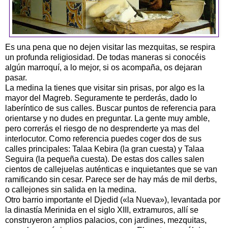
Es una pena que no dejen visitar las mezquitas, se respira
un profunda religiosidad. De todas maneras si conocéis
algún marroquí, a lo mejor, si os acompaña, os dejaran
pasar.
La medina la tienes que visitar sin prisas, por algo es la
mayor del Magreb. Seguramente te perderás, dado lo
laberíntico de sus calles. Buscar puntos de referencia para
orientarse y no dudes en preguntar. La gente muy amble,
pero correrás el riesgo de no desprenderte ya mas del
interlocutor. Como referencia puedes coger dos de sus
calles principales: Talaa Kebira (la gran cuesta) y Talaa
Seguira (la pequeña cuesta). De estas dos calles salen
cientos de callejuelas auténticas e inquietantes que se van
ramificando sin cesar. Parece ser de hay más de mil derbs,
o callejones sin salida en la medina.
Otro barrio importante el Djedid («la Nueva»), levantada por
la dinastía Merinida en el siglo XIII, extramuros, allí se
construyeron amplios palacios, con jardines, mezquitas,