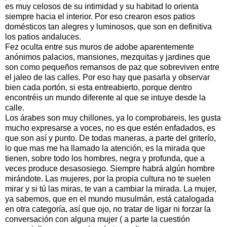
es muy celosos de su intimidad y su habitad lo orienta
siempre hacia el interior. Por eso crearon esos patios
domésticos tan alegres y luminosos, que son en definitiva
los patios andaluces.
Fez oculta entre sus muros de adobe aparentemente
anónimos palacios, mansiones, mezquitas y jardines que
son como pequeños remansos de paz que sobreviven entre
el jaleo de las calles. Por eso hay que pasarla y observar
bien cada portón, si esta entreabierto, porque dentro
encontréis un mundo diferente al que se intuye desde la
calle.
Los árabes son muy chillones, ya lo comprobareis, les gusta
mucho expresarse a voces, no es que estén enfadados, es
que son así y punto. De todas maneras, a parte del griterío,
lo que mas me ha llamado la atención, es la mirada que
tienen, sobre todo los hombres, negra y profunda, que a
veces produce desasosiego. Siempre habrá algún hombre
mirándote. Las mujeres, por la propia cultura no te suelen
mirar y si tú las miras, te van a cambiar la mirada. La mujer,
ya sabemos, que en el mundo musulmán, está catalogada
en otra categoría, así que ojo, no tratar de ligar ni forzar la
conversación con alguna mujer ( a parte la cuestión