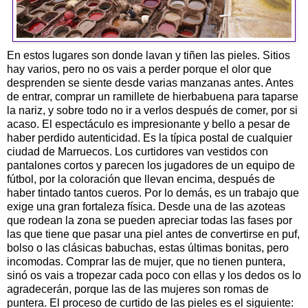
En estos lugares son donde lavan y tiñen las pieles. Sitios
hay varios, pero no os vais a perder porque el olor que
desprenden se siente desde varias manzanas antes. Antes
de entrar, comprar un ramillete de hierbabuena para taparse
la nariz, y sobre todo no ir a verlos después de comer, por si
acaso. El espectáculo es impresionante y bello a pesar de
haber perdido autenticidad. Es la típica postal de cualquier
ciudad de Marruecos. Los curtidores van vestidos con
pantalones cortos y parecen los jugadores de un equipo de
fútbol, por la coloración que llevan encima, después de
haber tintado tantos cueros. Por lo demás, es un trabajo que
exige una gran fortaleza física. Desde una de las azoteas
que rodean la zona se pueden apreciar todas las fases por
las que tiene que pasar una piel antes de convertirse en puf,
bolso o las clásicas babuchas, estas últimas bonitas, pero
incomodas. Comprar las de mujer, que no tienen puntera,
sinó os vais a tropezar cada poco con ellas y los dedos os lo
agradecerán, porque las de las mujeres son romas de
puntera. El proceso de curtido de las pieles es el siguiente: