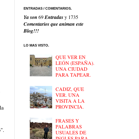
ENTRADAS / COMENTARIOS.
Ya son
69
Entradas
y
1735
Comentarios que animan este
Blog!!!
LO MAS VISTO.
QUE VER EN
LEÓN (ESPAÑA).
UNA CIUDAD
PARA TAPEAR.
CADIZ, QUE
y
VER. UNA
VISITA A LA
PROVINCIA.
la
FRASES Y
PALABRAS
".
USUALES DE
INGLES PARA