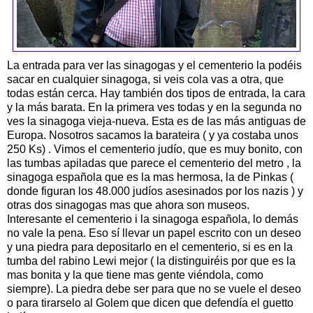
La entrada para ver las sinagogas y el cementerio la podéis
sacar en cualquier sinagoga, si veis cola vas a otra, que
todas están cerca. Hay también dos tipos de entrada, la cara
y la más barata. En la primera ves todas y en la segunda no
ves la sinagoga vieja-nueva. Esta es de las más antiguas de
Europa. Nosotros sacamos la barateira ( y ya costaba unos
250 Ks) . Vimos el cementerio judío, que es muy bonito, con
las tumbas apiladas que parece el cementerio del metro , la
sinagoga española que es la mas hermosa, la de Pinkas (
donde figuran los 48.000 judíos asesinados por los nazis ) y
otras dos sinagogas mas que ahora son museos.
Interesante el cementerio i la sinagoga española, lo demás
no vale la pena. Eso sí llevar un papel escrito con un deseo
y una piedra para depositarlo en el cementerio, si es en la
tumba del rabino Lewi mejor ( la distinguiréis por que es la
mas bonita y la que tiene mas gente viéndola, como
siempre). La piedra debe ser para que no se vuele el deseo
o para tirarselo al Golem que dicen que defendía el guetto