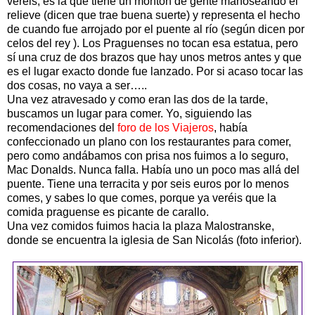
veréis, es la que tiene un montón de gente manoseando el
relieve (dicen que trae buena suerte) y representa el hecho
de cuando fue arrojado por el puente al río (según dicen por
celos del rey ). Los Praguenses no tocan esa estatua, pero
sí una cruz de dos brazos que hay unos metros antes y que
es el lugar exacto donde fue lanzado. Por si acaso tocar las
dos cosas, no vaya a ser…..
Una vez atravesado y como eran las dos de la tarde,
buscamos un lugar para comer. Yo, siguiendo las
recomendaciones del
foro de los Viajeros
, había
confeccionado un plano con los restaurantes para comer,
pero como andábamos con prisa nos fuimos a lo seguro,
Mac Donalds. Nunca falla. Había uno un poco mas allá del
puente. Tiene una terracita y por seis euros por lo menos
comes, y sabes lo que comes, porque ya veréis que la
comida praguense es picante de carallo.
Una vez comidos fuimos hacia la plaza Malostranske,
donde se encuentra la iglesia de San Nicolás (foto inferior).