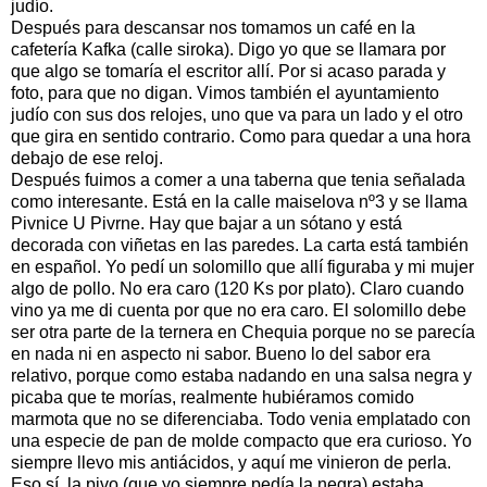
judío.
Después para descansar nos tomamos un café en la
cafetería Kafka (calle siroka). Digo yo que se llamara por
que algo se tomaría el escritor allí. Por si acaso parada y
foto, para que no digan. Vimos también el ayuntamiento
judío con sus dos relojes, uno que va para un lado y el otro
que gira en sentido contrario. Como para quedar a una hora
debajo de ese reloj.
Después fuimos a comer a una taberna que tenia señalada
como interesante. Está en la calle maiselova nº3 y se llama
Pivnice U Pivrne. Hay que bajar a un sótano y está
decorada con viñetas en las paredes. La carta está también
en español. Yo pedí un solomillo que allí figuraba y mi mujer
algo de pollo. No era caro (120 Ks por plato). Claro cuando
vino ya me di cuenta por que no era caro. El solomillo debe
ser otra parte de la ternera en Chequia porque no se parecía
en nada ni en aspecto ni sabor. Bueno lo del sabor era
relativo, porque como estaba nadando en una salsa negra y
picaba que te morías, realmente hubiéramos comido
marmota que no se diferenciaba. Todo venia emplatado con
una especie de pan de molde compacto que era curioso. Yo
siempre llevo mis antiácidos, y aquí me vinieron de perla.
Eso sí, la pivo (que yo siempre pedía la negra) estaba