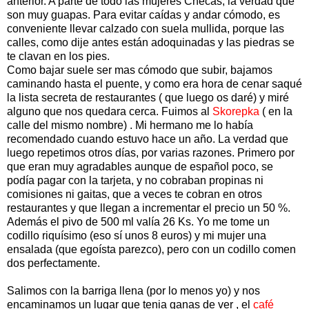
anterior. A parte de todo las mujeres Checas, la verdad que
son muy guapas. Para evitar caídas y andar cómodo, es
conveniente llevar calzado con suela mullida, porque las
calles, como dije antes están adoquinadas y las piedras se
te clavan en los pies.
Como bajar suele ser mas cómodo que subir, bajamos
caminando hasta el puente, y como era hora de cenar saqué
la lista secreta de restaurantes ( que luego os daré) y miré
alguno que nos quedara cerca. Fuimos al
Skorepka
( en la
calle del mismo nombre) . Mi hermano me lo había
recomendado cuando estuvo hace un año. La verdad que
luego repetimos otros días, por varias razones. Primero por
que eran muy agradables aunque de español poco, se
podía pagar con la tarjeta, y no cobraban propinas ni
comisiones ni gaitas, que a veces te cobran en otros
restaurantes y que llegan a incrementar el precio un 50 %.
Además el pivo de 500 ml valía 26 Ks. Yo me tome un
codillo riquísimo (eso sí unos 8 euros) y mi mujer una
ensalada (que egoísta parezco), pero con un codillo comen
dos perfectamente.
Salimos con la barriga llena (por lo menos yo) y nos
encaminamos un lugar que tenia ganas de ver , el
café