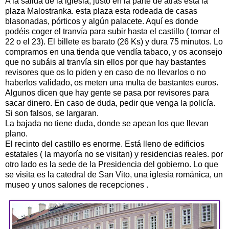
A la salida de la iglesia, justo en la parte de atrás está la
plaza Malostranka. esta plaza esta rodeada de casas
blasonadas, pórticos y algún palacete. Aquí es donde
podéis coger el tranvía para subir hasta el castillo ( tomar el
22 o el 23). El billete es barato (26 Ks) y dura 75 minutos. Lo
compramos en una tienda que vendía tabaco, y os aconsejo
que no subáis al tranvía sin ellos por que hay bastantes
revisores que os lo piden y en caso de no llevarlos o no
haberlos validado, os meten una multa de bastantes euros.
Algunos dicen que hay gente se pasa por revisores para
sacar dinero. En caso de duda, pedir que venga la policía.
Si son falsos, se largaran.
La bajada no tiene duda, donde se apean los que llevan
plano.
El recinto del castillo es enorme. Está lleno de edificios
estatales ( la mayoría no se visitan) y residencias reales. por
otro lado es la sede de la Presidencia del gobierno. Lo que
se visita es la catedral de San Vito, una iglesia románica, un
museo y unos salones de recepciones .