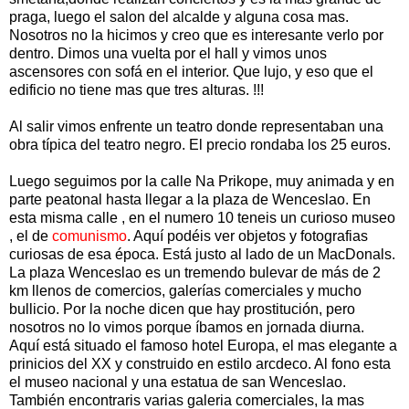
praga, luego el salon del alcalde y alguna cosa mas.
Nosotros no la hicimos y creo que es interesante verlo por
dentro. Dimos una vuelta por el hall y vimos unos
ascensores con sofá en el interior. Que lujo, y eso que el
edificio no tiene mas que tres alturas. !!!
Al salir vimos enfrente un teatro donde representaban una
obra típica del teatro negro. El precio rondaba los 25 euros.
Luego seguimos por la calle Na Prikope, muy animada y en
parte peatonal hasta llegar a la plaza de Wenceslao. En
esta misma calle , en el numero 10 teneis un curioso museo
, el de
comunismo
. Aquí podéis ver objetos y fotografias
curiosas de esa época. Está justo al lado de un MacDonals.
La plaza Wenceslao es un tremendo bulevar de más de 2
km llenos de comercios, galerías comerciales y mucho
bullicio. Por la noche dicen que hay prostitución, pero
nosotros no lo vimos porque íbamos en jornada diurna.
Aquí está situado el famoso hotel Europa, el mas elegante a
prinicios del XX y construido en estilo arcdeco. Al fono esta
el museo nacional y una estatua de san Wenceslao.
También encontraris varias galeria comerciales, la mas