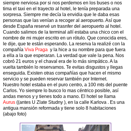
siempre nerviosa por si nos perdemos en los buses o nos
tima el taxi en el trayecto al hotel, le tenía preparada una
sorpresa. Siempre me decía la envidia que le daba esas
personas que las venían a recoger al aeropuerto. Así que
desde España reservé un trasnfer del aeropuerto al hotel.
Cuando salimos de la terminal allí estaba una chico con el
nombre de mi mujer escrito en un rótulo. Que conocida eres,
le dije, que te están esperando. La reserva la realizé con la
compañía
Viva Praga
y la hice a su nombre para que fuera
a ella a la que esperaran. La verdad que vale la pena. Nos
cobró 21 euros y el chaval era de lo más simpático. A la
vuelta también lo reservamos. Te evitas disgustos y llegas
enseguida. Existen otras compañías que hacen el mismo
servicio y se pueden reservar también por Internet.
Nuestro hotel estaba en el puro centro, a 100 mts del puente
Carlos. Yo siempre lo busco lo mas céntrico posible, así
andas menos y y tienes todo a mano. El hotel se llama
Aurus
((antes U Zlate Studny ), en la calle Karlova . Es una
antigua mansión reformada y tiene solo 8 habitaciones
(abajo foto)