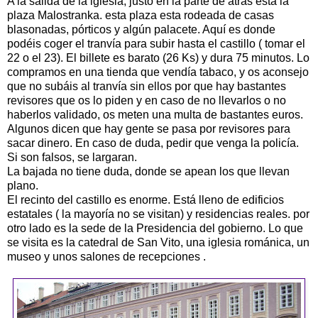
A la salida de la iglesia, justo en la parte de atrás está la
plaza Malostranka. esta plaza esta rodeada de casas
blasonadas, pórticos y algún palacete. Aquí es donde
podéis coger el tranvía para subir hasta el castillo ( tomar el
22 o el 23). El billete es barato (26 Ks) y dura 75 minutos. Lo
compramos en una tienda que vendía tabaco, y os aconsejo
que no subáis al tranvía sin ellos por que hay bastantes
revisores que os lo piden y en caso de no llevarlos o no
haberlos validado, os meten una multa de bastantes euros.
Algunos dicen que hay gente se pasa por revisores para
sacar dinero. En caso de duda, pedir que venga la policía.
Si son falsos, se largaran.
La bajada no tiene duda, donde se apean los que llevan
plano.
El recinto del castillo es enorme. Está lleno de edificios
estatales ( la mayoría no se visitan) y residencias reales. por
otro lado es la sede de la Presidencia del gobierno. Lo que
se visita es la catedral de San Vito, una iglesia románica, un
museo y unos salones de recepciones .