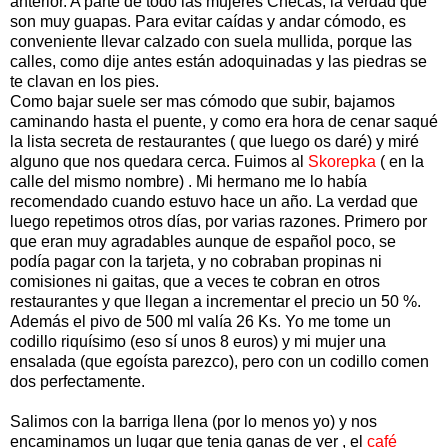
anterior. A parte de todo las mujeres Checas, la verdad que
son muy guapas. Para evitar caídas y andar cómodo, es
conveniente llevar calzado con suela mullida, porque las
calles, como dije antes están adoquinadas y las piedras se
te clavan en los pies.
Como bajar suele ser mas cómodo que subir, bajamos
caminando hasta el puente, y como era hora de cenar saqué
la lista secreta de restaurantes ( que luego os daré) y miré
alguno que nos quedara cerca. Fuimos al
Skorepka
( en la
calle del mismo nombre) . Mi hermano me lo había
recomendado cuando estuvo hace un año. La verdad que
luego repetimos otros días, por varias razones. Primero por
que eran muy agradables aunque de español poco, se
podía pagar con la tarjeta, y no cobraban propinas ni
comisiones ni gaitas, que a veces te cobran en otros
restaurantes y que llegan a incrementar el precio un 50 %.
Además el pivo de 500 ml valía 26 Ks. Yo me tome un
codillo riquísimo (eso sí unos 8 euros) y mi mujer una
ensalada (que egoísta parezco), pero con un codillo comen
dos perfectamente.
Salimos con la barriga llena (por lo menos yo) y nos
encaminamos un lugar que tenia ganas de ver , el
café