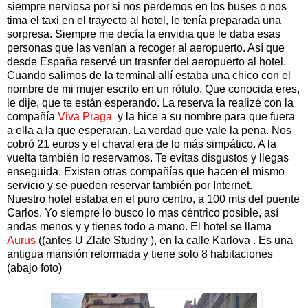
siempre nerviosa por si nos perdemos en los buses o nos
tima el taxi en el trayecto al hotel, le tenía preparada una
sorpresa. Siempre me decía la envidia que le daba esas
personas que las venían a recoger al aeropuerto. Así que
desde España reservé un trasnfer del aeropuerto al hotel.
Cuando salimos de la terminal allí estaba una chico con el
nombre de mi mujer escrito en un rótulo. Que conocida eres,
le dije, que te están esperando. La reserva la realizé con la
compañía
Viva Praga
y la hice a su nombre para que fuera
a ella a la que esperaran. La verdad que vale la pena. Nos
cobró 21 euros y el chaval era de lo más simpático. A la
vuelta también lo reservamos. Te evitas disgustos y llegas
enseguida. Existen otras compañías que hacen el mismo
servicio y se pueden reservar también por Internet.
Nuestro hotel estaba en el puro centro, a 100 mts del puente
Carlos. Yo siempre lo busco lo mas céntrico posible, así
andas menos y y tienes todo a mano. El hotel se llama
Aurus
((antes U Zlate Studny ), en la calle Karlova . Es una
antigua mansión reformada y tiene solo 8 habitaciones
(abajo foto)