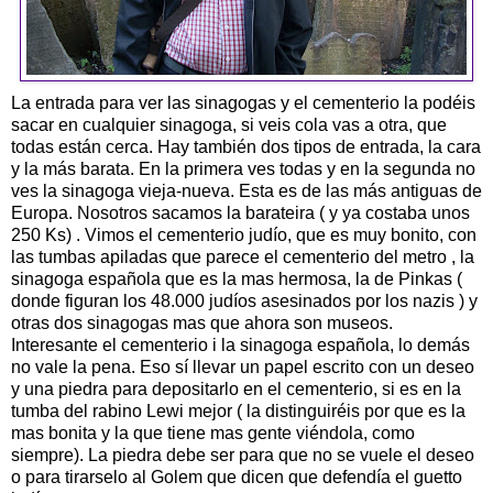
La entrada para ver las sinagogas y el cementerio la podéis
sacar en cualquier sinagoga, si veis cola vas a otra, que
todas están cerca. Hay también dos tipos de entrada, la cara
y la más barata. En la primera ves todas y en la segunda no
ves la sinagoga vieja-nueva. Esta es de las más antiguas de
Europa. Nosotros sacamos la barateira ( y ya costaba unos
250 Ks) . Vimos el cementerio judío, que es muy bonito, con
las tumbas apiladas que parece el cementerio del metro , la
sinagoga española que es la mas hermosa, la de Pinkas (
donde figuran los 48.000 judíos asesinados por los nazis ) y
otras dos sinagogas mas que ahora son museos.
Interesante el cementerio i la sinagoga española, lo demás
no vale la pena. Eso sí llevar un papel escrito con un deseo
y una piedra para depositarlo en el cementerio, si es en la
tumba del rabino Lewi mejor ( la distinguiréis por que es la
mas bonita y la que tiene mas gente viéndola, como
siempre). La piedra debe ser para que no se vuele el deseo
o para tirarselo al Golem que dicen que defendía el guetto