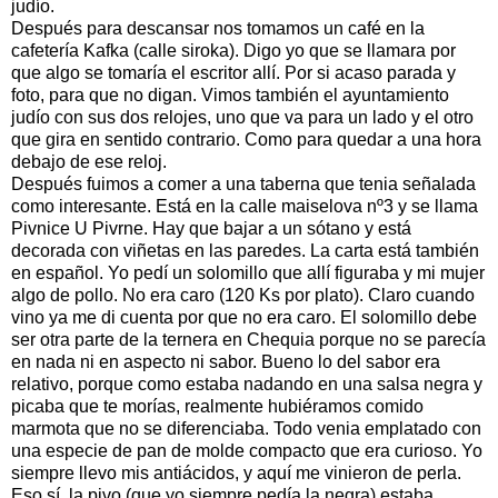
judío.
Después para descansar nos tomamos un café en la
cafetería Kafka (calle siroka). Digo yo que se llamara por
que algo se tomaría el escritor allí. Por si acaso parada y
foto, para que no digan. Vimos también el ayuntamiento
judío con sus dos relojes, uno que va para un lado y el otro
que gira en sentido contrario. Como para quedar a una hora
debajo de ese reloj.
Después fuimos a comer a una taberna que tenia señalada
como interesante. Está en la calle maiselova nº3 y se llama
Pivnice U Pivrne. Hay que bajar a un sótano y está
decorada con viñetas en las paredes. La carta está también
en español. Yo pedí un solomillo que allí figuraba y mi mujer
algo de pollo. No era caro (120 Ks por plato). Claro cuando
vino ya me di cuenta por que no era caro. El solomillo debe
ser otra parte de la ternera en Chequia porque no se parecía
en nada ni en aspecto ni sabor. Bueno lo del sabor era
relativo, porque como estaba nadando en una salsa negra y
picaba que te morías, realmente hubiéramos comido
marmota que no se diferenciaba. Todo venia emplatado con
una especie de pan de molde compacto que era curioso. Yo
siempre llevo mis antiácidos, y aquí me vinieron de perla.
Eso sí, la pivo (que yo siempre pedía la negra) estaba