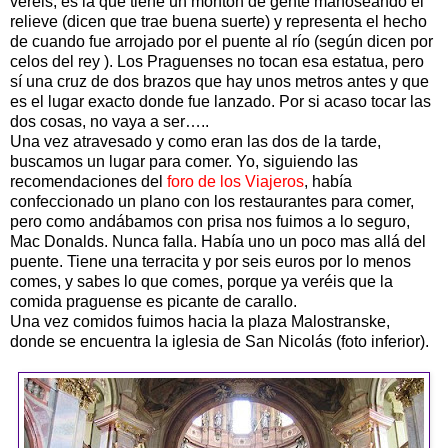
veréis, es la que tiene un montón de gente manoseando el
relieve (dicen que trae buena suerte) y representa el hecho
de cuando fue arrojado por el puente al río (según dicen por
celos del rey ). Los Praguenses no tocan esa estatua, pero
sí una cruz de dos brazos que hay unos metros antes y que
es el lugar exacto donde fue lanzado. Por si acaso tocar las
dos cosas, no vaya a ser…..
Una vez atravesado y como eran las dos de la tarde,
buscamos un lugar para comer. Yo, siguiendo las
recomendaciones del
foro de los Viajeros
, había
confeccionado un plano con los restaurantes para comer,
pero como andábamos con prisa nos fuimos a lo seguro,
Mac Donalds. Nunca falla. Había uno un poco mas allá del
puente. Tiene una terracita y por seis euros por lo menos
comes, y sabes lo que comes, porque ya veréis que la
comida praguense es picante de carallo.
Una vez comidos fuimos hacia la plaza Malostranske,
donde se encuentra la iglesia de San Nicolás (foto inferior).