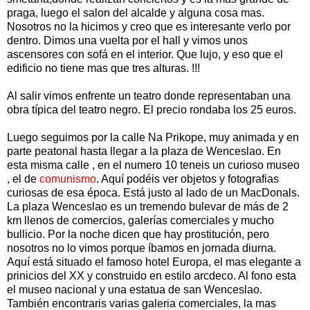
praga, luego el salon del alcalde y alguna cosa mas.
Nosotros no la hicimos y creo que es interesante verlo por
dentro. Dimos una vuelta por el hall y vimos unos
ascensores con sofá en el interior. Que lujo, y eso que el
edificio no tiene mas que tres alturas. !!!
Al salir vimos enfrente un teatro donde representaban una
obra típica del teatro negro. El precio rondaba los 25 euros.
Luego seguimos por la calle Na Prikope, muy animada y en
parte peatonal hasta llegar a la plaza de Wenceslao. En
esta misma calle , en el numero 10 teneis un curioso museo
, el de
comunismo
. Aquí podéis ver objetos y fotografias
curiosas de esa época. Está justo al lado de un MacDonals.
La plaza Wenceslao es un tremendo bulevar de más de 2
km llenos de comercios, galerías comerciales y mucho
bullicio. Por la noche dicen que hay prostitución, pero
nosotros no lo vimos porque íbamos en jornada diurna.
Aquí está situado el famoso hotel Europa, el mas elegante a
prinicios del XX y construido en estilo arcdeco. Al fono esta
el museo nacional y una estatua de san Wenceslao.
También encontraris varias galeria comerciales, la mas