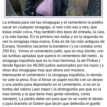
La entrada para ver las sinagogas y el cementerio la podéis
sacar en cualquier sinagoga, si veis cola vas a otra, que
todas están cerca. Hay también dos tipos de entrada, la cara
y la más barata. En la primera ves todas y en la segunda no
ves la sinagoga vieja-nueva. Esta es de las más antiguas de
Europa. Nosotros sacamos la barateira ( y ya costaba unos
250 Ks) . Vimos el cementerio judío, que es muy bonito, con
las tumbas apiladas que parece el cementerio del metro , la
sinagoga española que es la mas hermosa, la de Pinkas (
donde figuran los 48.000 judíos asesinados por los nazis ) y
otras dos sinagogas mas que ahora son museos.
Interesante el cementerio i la sinagoga española, lo demás
no vale la pena. Eso sí llevar un papel escrito con un deseo
y una piedra para depositarlo en el cementerio, si es en la
tumba del rabino Lewi mejor ( la distinguiréis por que es la
mas bonita y la que tiene mas gente viéndola, como
siempre). La piedra debe ser para que no se vuele el deseo
o para tirarselo al Golem que dicen que defendía el guetto