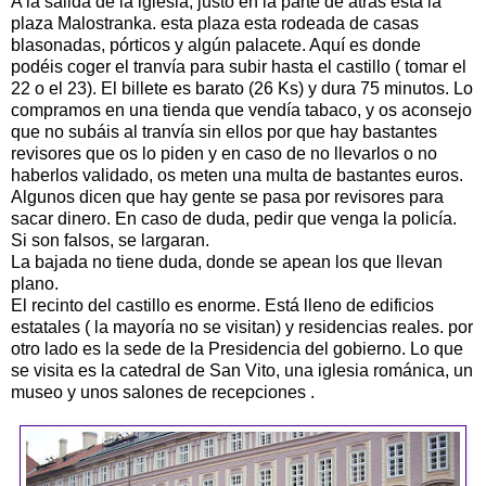
A la salida de la iglesia, justo en la parte de atrás está la
plaza Malostranka. esta plaza esta rodeada de casas
blasonadas, pórticos y algún palacete. Aquí es donde
podéis coger el tranvía para subir hasta el castillo ( tomar el
22 o el 23). El billete es barato (26 Ks) y dura 75 minutos. Lo
compramos en una tienda que vendía tabaco, y os aconsejo
que no subáis al tranvía sin ellos por que hay bastantes
revisores que os lo piden y en caso de no llevarlos o no
haberlos validado, os meten una multa de bastantes euros.
Algunos dicen que hay gente se pasa por revisores para
sacar dinero. En caso de duda, pedir que venga la policía.
Si son falsos, se largaran.
La bajada no tiene duda, donde se apean los que llevan
plano.
El recinto del castillo es enorme. Está lleno de edificios
estatales ( la mayoría no se visitan) y residencias reales. por
otro lado es la sede de la Presidencia del gobierno. Lo que
se visita es la catedral de San Vito, una iglesia románica, un
museo y unos salones de recepciones .