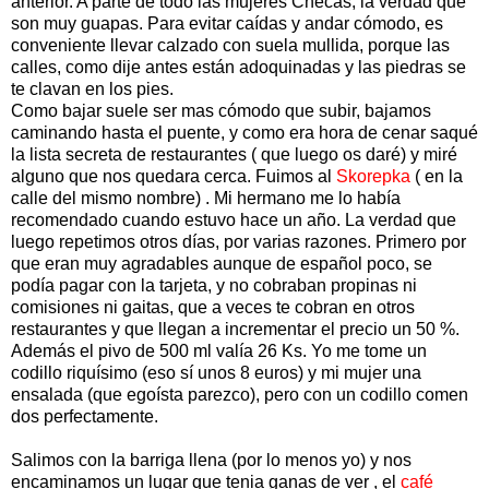
anterior. A parte de todo las mujeres Checas, la verdad que
son muy guapas. Para evitar caídas y andar cómodo, es
conveniente llevar calzado con suela mullida, porque las
calles, como dije antes están adoquinadas y las piedras se
te clavan en los pies.
Como bajar suele ser mas cómodo que subir, bajamos
caminando hasta el puente, y como era hora de cenar saqué
la lista secreta de restaurantes ( que luego os daré) y miré
alguno que nos quedara cerca. Fuimos al
Skorepka
( en la
calle del mismo nombre) . Mi hermano me lo había
recomendado cuando estuvo hace un año. La verdad que
luego repetimos otros días, por varias razones. Primero por
que eran muy agradables aunque de español poco, se
podía pagar con la tarjeta, y no cobraban propinas ni
comisiones ni gaitas, que a veces te cobran en otros
restaurantes y que llegan a incrementar el precio un 50 %.
Además el pivo de 500 ml valía 26 Ks. Yo me tome un
codillo riquísimo (eso sí unos 8 euros) y mi mujer una
ensalada (que egoísta parezco), pero con un codillo comen
dos perfectamente.
Salimos con la barriga llena (por lo menos yo) y nos
encaminamos un lugar que tenia ganas de ver , el
café