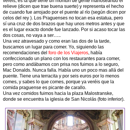
veréis, es la que tiene un montón de gente manoseando el
relieve (dicen que trae buena suerte) y representa el hecho
de cuando fue arrojado por el puente al río (según dicen por
celos del rey ). Los Praguenses no tocan esa estatua, pero
sí una cruz de dos brazos que hay unos metros antes y que
es el lugar exacto donde fue lanzado. Por si acaso tocar las
dos cosas, no vaya a ser…..
Una vez atravesado y como eran las dos de la tarde,
buscamos un lugar para comer. Yo, siguiendo las
recomendaciones del
foro de los Viajeros
, había
confeccionado un plano con los restaurantes para comer,
pero como andábamos con prisa nos fuimos a lo seguro,
Mac Donalds. Nunca falla. Había uno un poco mas allá del
puente. Tiene una terracita y por seis euros por lo menos
comes, y sabes lo que comes, porque ya veréis que la
comida praguense es picante de carallo.
Una vez comidos fuimos hacia la plaza Malostranske,
donde se encuentra la iglesia de San Nicolás (foto inferior).