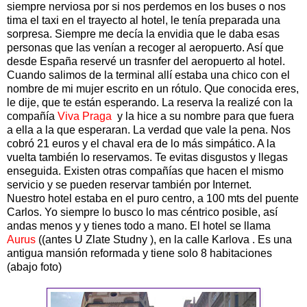
siempre nerviosa por si nos perdemos en los buses o nos
tima el taxi en el trayecto al hotel, le tenía preparada una
sorpresa. Siempre me decía la envidia que le daba esas
personas que las venían a recoger al aeropuerto. Así que
desde España reservé un trasnfer del aeropuerto al hotel.
Cuando salimos de la terminal allí estaba una chico con el
nombre de mi mujer escrito en un rótulo. Que conocida eres,
le dije, que te están esperando. La reserva la realizé con la
compañía
Viva Praga
y la hice a su nombre para que fuera
a ella a la que esperaran. La verdad que vale la pena. Nos
cobró 21 euros y el chaval era de lo más simpático. A la
vuelta también lo reservamos. Te evitas disgustos y llegas
enseguida. Existen otras compañías que hacen el mismo
servicio y se pueden reservar también por Internet.
Nuestro hotel estaba en el puro centro, a 100 mts del puente
Carlos. Yo siempre lo busco lo mas céntrico posible, así
andas menos y y tienes todo a mano. El hotel se llama
Aurus
((antes U Zlate Studny ), en la calle Karlova . Es una
antigua mansión reformada y tiene solo 8 habitaciones
(abajo foto)