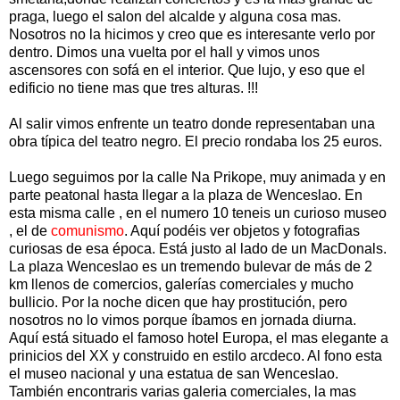
praga, luego el salon del alcalde y alguna cosa mas.
Nosotros no la hicimos y creo que es interesante verlo por
dentro. Dimos una vuelta por el hall y vimos unos
ascensores con sofá en el interior. Que lujo, y eso que el
edificio no tiene mas que tres alturas. !!!
Al salir vimos enfrente un teatro donde representaban una
obra típica del teatro negro. El precio rondaba los 25 euros.
Luego seguimos por la calle Na Prikope, muy animada y en
parte peatonal hasta llegar a la plaza de Wenceslao. En
esta misma calle , en el numero 10 teneis un curioso museo
, el de
comunismo
. Aquí podéis ver objetos y fotografias
curiosas de esa época. Está justo al lado de un MacDonals.
La plaza Wenceslao es un tremendo bulevar de más de 2
km llenos de comercios, galerías comerciales y mucho
bullicio. Por la noche dicen que hay prostitución, pero
nosotros no lo vimos porque íbamos en jornada diurna.
Aquí está situado el famoso hotel Europa, el mas elegante a
prinicios del XX y construido en estilo arcdeco. Al fono esta
el museo nacional y una estatua de san Wenceslao.
También encontraris varias galeria comerciales, la mas