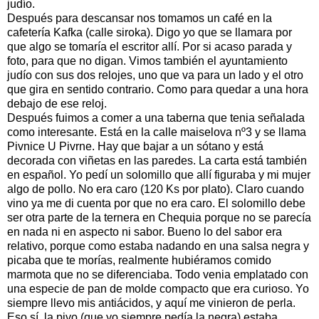
judío.
Después para descansar nos tomamos un café en la
cafetería Kafka (calle siroka). Digo yo que se llamara por
que algo se tomaría el escritor allí. Por si acaso parada y
foto, para que no digan. Vimos también el ayuntamiento
judío con sus dos relojes, uno que va para un lado y el otro
que gira en sentido contrario. Como para quedar a una hora
debajo de ese reloj.
Después fuimos a comer a una taberna que tenia señalada
como interesante. Está en la calle maiselova nº3 y se llama
Pivnice U Pivrne. Hay que bajar a un sótano y está
decorada con viñetas en las paredes. La carta está también
en español. Yo pedí un solomillo que allí figuraba y mi mujer
algo de pollo. No era caro (120 Ks por plato). Claro cuando
vino ya me di cuenta por que no era caro. El solomillo debe
ser otra parte de la ternera en Chequia porque no se parecía
en nada ni en aspecto ni sabor. Bueno lo del sabor era
relativo, porque como estaba nadando en una salsa negra y
picaba que te morías, realmente hubiéramos comido
marmota que no se diferenciaba. Todo venia emplatado con
una especie de pan de molde compacto que era curioso. Yo
siempre llevo mis antiácidos, y aquí me vinieron de perla.
Eso sí, la pivo (que yo siempre pedía la negra) estaba