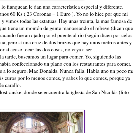
lo flanquean le dan una característica especial y diferente.
 unos 60 Ks ( 23 Coronas = 1 Euro ). Yo no lo hice por que mi
 y vimos todas las estatuas. Hay unas treinta, la mas famosa de 
 que tiene un montón de gente manoseando el relieve (dicen que
 cuando fue arrojado por el puente al río (según dicen por celos
tua, pero sí una cruz de dos brazos que hay unos metros antes y
or si acaso tocar las dos cosas, no vaya a ser…..
la tarde, buscamos un lugar para comer. Yo, siguiendo las
 había confeccionado un plano con los restaurantes para comer,
 a lo seguro, Mac Donalds. Nunca falla. Había uno un poco m
seis euros por lo menos comes, y sabes lo que comes, porque ya
e carallo.
stranske, donde se encuentra la iglesia de San Nicolás (foto