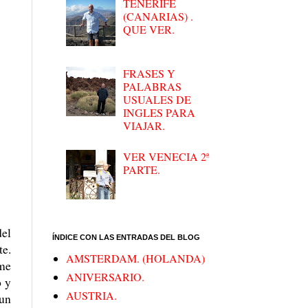
TENERIFE
(CANARIAS) .
QUE VER.
FRASES Y
PALABRAS
USUALES DE
INGLES PARA
VIAJAR.
VER VENECIA 2ª
PARTE.
del
ÍNDICE CON LAS ENTRADAS DEL BLOG
te.
AMSTERDAM. (HOLANDA)
 me
ANIVERSARIO.
o y
AUSTRIA.
 un