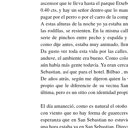
ascensor que te lleva hasta el parque Etxeb
0.40 cts, y hay un señor dentro que lo mane
pagar por el perro o por el carro de la comp
A estas alturas de la noche yo ya estaba 
las rodillas, se resienten. En la misma ca
serie de pinchos entre pecho y espalda y 
como dije antes, estaba muy animado, lleno
Da gusto ver toda esta vida por las calles
anduve, el ambiente era bueno. Como colof
aún había más gente todavía. Ya eran cerca
Sebastian, así que para el hotel. Bilbao ,
De años atrás, según me dijeron quien la
propio que le diferencie de su vecina San
última, pero es un sitio con identidad propi
El día amaneció, como es natural el otoño 
con viento que no hay forma de guarecerse,
esperanza que en San Sebastian no estuvie
una hora estaba ya en San Sebastian. Direc