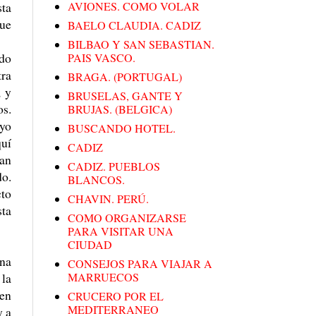
sta
AVIONES. COMO VOLAR
que
BAELO CLAUDIA. CADIZ
BILBAO Y SAN SEBASTIAN.
odo
PAIS VASCO.
tra
BRAGA. (PORTUGAL)
, y
BRUSELAS, GANTE Y
os.
BRUJAS. (BELGICA)
 yo
BUSCANDO HOTEL.
quí
CADIZ
San
CADIZ. PUEBLOS
do.
BLANCOS.
cto
CHAVIN. PERÚ.
sta
COMO ORGANIZARSE
PARA VISITAR UNA
CIUDAD
ina
CONSEJOS PARA VIAJAR A
 la
MARRUECOS
 en
CRUCERO POR EL
MEDITERRANEO
y a