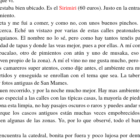
estaba bien ubicado. Es el
Sirimiri
(60 euros). Justo en la entr
miento.
leta y me fui a comer, y como no, con unos buenos pinchos.
cerca. Eché un vistazo por varias de estas calles peatonale
quianos. El nombre no lo sé, pero como hay tantos tenéis p
iedad de tapas y donde las veas mejor, pues a por ellas. A mí c
acalao, otro de pimientos con atún y uno de musaka, eso 
ven propio de la zona). A mí el vino no me gusta mucho, pero
Los camareros super atentos, como dije antes, el ambiente era 
tidos y enseguida se enrollan con el tema que sea. La tabe
y fotos antiguas de San Mames.
uen recorrido, y por la noche mucho mejor. Hay mas ambiente
o especial a las calles con las típicas casas, la mayoría de pied
ona esta limpia, no hay pasajes oscuros o raros y puedes andar 
rque los cascos antiguos están muchas veces empobrecidos
en algunas de las zonas. Yo, por lo que observé, todo el bar
cuentra la catedral, bonita por fuera y poco lujosa por dent