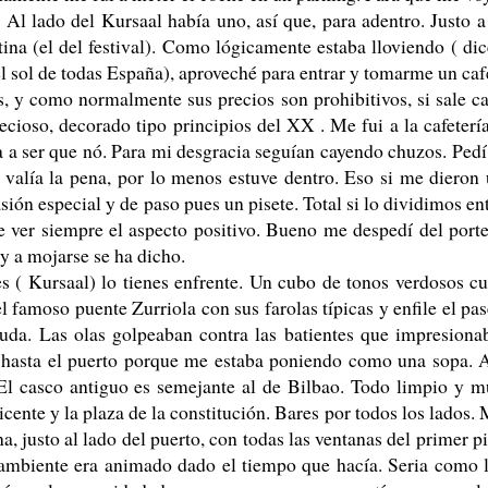
Al lado del Kursaal había uno, así que, para adentro. Justo a
tina (el del festival). Como lógicamente estaba lloviendo ( di
l sol de todas España), aproveché para entrar y tomarme un caf
s, y como normalmente sus precios son prohibitivos, si sale c
ecioso, decorado tipo principios del XX . Me fui a la cafeterí
a a ser que nó. Para mi desgracia seguían cayendo chuzos. Pedí
 valía la pena, por lo menos estuve dentro. Eso si me dieron
ón especial y de paso pues un pisete. Total si lo dividimos en
ue ver siempre el aspecto positivo. Bueno me despedí del port
y a mojarse se ha dicho.
s ( Kursaal) lo tienes enfrente. Un cubo de tonos verdosos c
 famoso puente Zurriola con sus farolas típicas y enfile el pa
da. Las olas golpeaban contra las batientes que impresiona
ral hasta el puerto porque me estaba poniendo como una sopa. 
. El casco antiguo es semejante al de Bilbao. Todo limpio y 
cente y la plaza de la constitución. Bares por todos los lados.
, justo al lado del puerto, con todas las ventanas del primer p
l ambiente era animado dado el tiempo que hacía. Seria como 