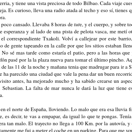
erria, y tiene una vista preciosa de todo Bilbao. Cada viaje cue
ja. Es curioso, lleva una radio atada al techo y eso sí, tienes 
ra.
un poco cansado. Llevaba 8 horas de
tut
e, y el cuerpo, y sobre t
lle esperanza y al lado de una pista de pelota vasca, me metí o
el correspondiente Txakoli. Volví a callejear por este barrio
 de gente tapeando en la calle por que los sitios estaban llen
. No sé mas tarde como estaría el patio, pero a las horas que
ón pasé por la la plaza nueva para tomar el último pincho. A
 de las 11 de la noche y mañana tenia que madrugar para ir a 
 me ha parecido una ciudad que vale la pena dar un buen recorri
 visito antes, ha mejorado mucho y ha sabido crearse un aspe
 Sebastian. La falta de mar nunca le dará la luz que tiene e
a.
en el norte de España, lloviendo. Lo malo que era esa lluvia f
 es decir, te vas a empapar, da igual lo que te pongas. Tenía
ra tan malo. El trayecto no llega a 100 Km. por la autovía, y
tamente me fui a meter el coche en un parking. Para que me vo