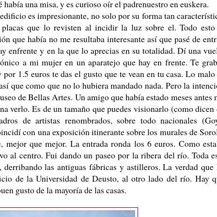
 había una misa, y es curioso oír el padrenuestro en euskera.
edificio es impresionante, no solo por su forma tan característi
placas que lo revisten al incidir la luz sobre el. Todo esto
ón que había no me resultaba interesante así que pasé de entr
y enfrente y en la que lo aprecias en su totalidad. Dí una vue
ónico a mi mujer en un aparatejo que hay en frente. Te gra
por 1.5 euros te das el gusto que te vean en tu casa. Lo malo
 así que como que no lo hubiera mandado nada. Pero la intenc
museo de Bellas Artes. Un amigo que había estado meses antes
na verlo. Es de un tamaño que puedes visionarlo (como dicen
adros de artistas renombrados, sobre todo nacionales (Go
incidí con una exposición itinerante sobre los murales de Soro
e, mejor que mejor. La entrada ronda los 6 euros. Como est
 al centro. Fui dando un paseo por la ribera del río. Toda e
 derribando las antiguas fábricas y astilleros. La verdad que
cio de la Universidad de Deusto, al otro lado del río. Hay 
buen gusto de la mayoría de las casas.