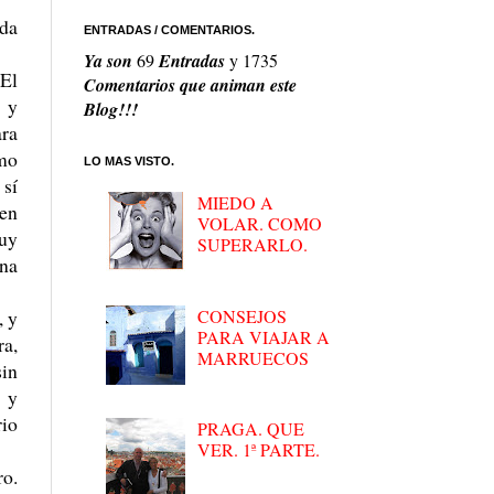
ada
ENTRADAS / COMENTARIOS.
Ya son
69
Entradas
y
1735
 El
Comentarios que animan este
s y
Blog!!!
ara
omo
LO MAS VISTO.
sí
MIEDO A
 en
VOLAR. COMO
muy
SUPERARLO.
rna
CONSEJOS
, y
PARA VIAJAR A
ra,
MARRUECOS
sin
 y
rio
PRAGA. QUE
VER. 1ª PARTE.
ro.