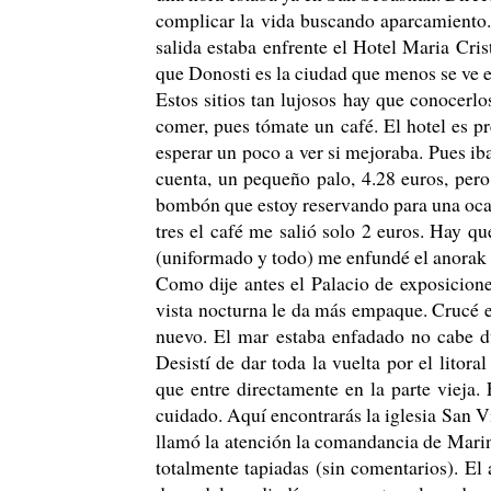
complicar la vida buscando aparcamiento. 
salida estaba enfrente el Hotel Maria Cris
que Donosti es la ciudad que menos se ve e
Estos sitios tan lujosos hay que conocerlo
comer, pues tómate un café. El hotel es pr
esperar un poco a ver si mejoraba. Pues ib
cuenta, un pequeño palo, 4.28 euros, pero
bombón que estoy reservando para una ocasi
tres el café me salió solo 2 euros. Hay q
(uniformado y todo) me enfundé el anorak 
Como dije antes el Palacio de exposicione
vista nocturna le da más empaque. Crucé el
nuevo. El mar estaba enfadado no cabe du
Desistí de dar toda la vuelta por el lito
que entre directamente en la parte vieja
cuidado. Aquí encontrarás la iglesia San Vi
llamó la atención la comandancia de Marina
totalmente tapiadas (sin comentarios). E