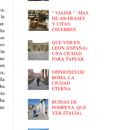
ca,
" VIAJAR " : MAS
 le
DE 400 FRASES
ar.
Y CITAS
CELEBRES.
lta
bas
QUE VER EN
 es
LEÓN (ESPAÑA).
ión
UNA CIUDAD
 me
PARA TAPEAR.
 en
ya,
OPINIONES DE
ROMA, LA
lla
CIUDAD
aba
ETERNA
sta
 ha
RUINAS DE
que
POMPEYA. QUE
VER (ITALIA).