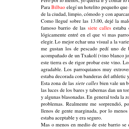
Para
Bilbao
elegí un hotelito pequeño que 
de la ciudad, limpio, cómodo y con aparca
Como llegué sobre las 13.00, dejé la ma
famoso barrio de las
siete calles
estaba 
lógicamente entré en el que vi mas parro
elegir. Lo mejor echar una visual a la var
me gustan los de pescado pedí uno de b
acompañado de un Txakolí (vino blanco jo
este tierra es de rigor probar este vino. 
agradable. Los parroquianos muy extrover
estaba decorada con banderas del athletic 
Esta zona de las
siete calles
bien vale un b
las luces de los bares y tabernas dan un ton
y algunas blasonadas. En general toda la z
problemas. Realmente me sorprendió, po
llenos de gente marginada, por lo menos 
estaba aceptable y era seguro.
Mas o menos en medio de este barrio se en