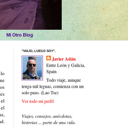
Mi Otro Blog
"VIAJO, LUEGO SOY".
Javier Adán
Entre León y Galicia,
Spain
 lo
 me
Todo viaje, aunque
tenga mil leguas, comienza con un
dos
solo paso. (Lao Tse)
les
 el
Ver todo mi perfil
 el
as,
Viajes, consejos, anécdotas,
ad.
historias ... parte de una vida.