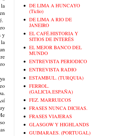
 la
DE LIMA A HUNCAYO
(Ticlio)
cen
DE LIMA A RIO DE
é.
JANEIRO
aro
EL CAFÉ.HISTORIA Y
a y
SITIOS DE INTERÉS
 la
EL MEJOR BANCO DEL
 un
MUNDO
tre
ENTREVISTA PERIODICO
ero
ENTREVISTA RADIO
ESTAMBUL. (TURQUIA)
uya
seo
FERROL.
(GALICIA.ESPAÑA)
ba.
Así
FEZ. MARRUECOS
muy
FRASES NUNCA DICHAS.
 Me
FRASES VIAJERAS
iso
GLASGOW Y HIGHLANDS
las
GUIMARAES. (PORTUGAL)