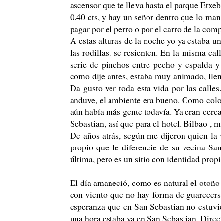
ascensor que te lleva hasta el parque Etxeb
0.40 cts, y hay un señor dentro que lo mane
pagar por el perro o por el carro de la comp
A estas alturas de la noche yo ya estaba 
las rodillas, se resienten. En la misma ca
serie de pinchos entre pecho y espalda y 
como dije antes, estaba muy animado, lleno
Da gusto ver toda esta vida por las calles
anduve, el ambiente era bueno. Como colof
aún había más gente todavía. Ya eran cerca
Sebastian, así que para el hotel. Bilbao ,
De años atrás, según me dijeron quien la
propio que le diferencie de su vecina San
última, pero es un sitio con identidad propi
El día amaneció, como es natural el otoño 
con viento que no hay forma de guarecerse,
esperanza que en San Sebastian no estuvie
una hora estaba ya en San Sebastian. Direc