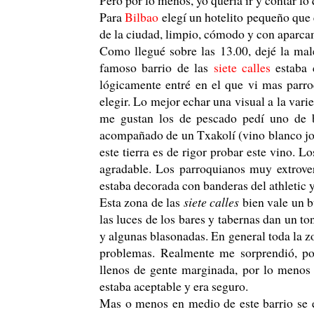
Para
Bilbao
elegí un hotelito pequeño que 
de la ciudad, limpio, cómodo y con aparca
Como llegué sobre las 13.00, dejé la ma
famoso barrio de las
siete calles
estaba 
lógicamente entré en el que vi mas parro
elegir. Lo mejor echar una visual a la var
me gustan los de pescado pedí uno de b
acompañado de un Txakolí (vino blanco jo
este tierra es de rigor probar este vino. 
agradable. Los parroquianos muy extrover
estaba decorada con banderas del athletic 
Esta zona de las
siete calles
bien vale un b
las luces de los bares y tabernas dan un ton
y algunas blasonadas. En general toda la z
problemas. Realmente me sorprendió, po
llenos de gente marginada, por lo menos 
estaba aceptable y era seguro.
Mas o menos en medio de este barrio se en