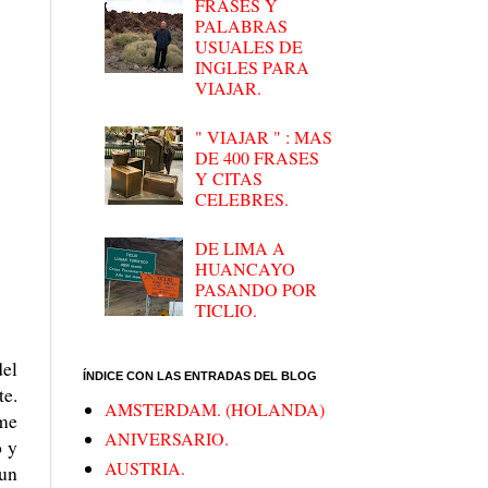
FRASES Y
PALABRAS
USUALES DE
INGLES PARA
VIAJAR.
" VIAJAR " : MAS
DE 400 FRASES
Y CITAS
CELEBRES.
DE LIMA A
HUANCAYO
PASANDO POR
TICLIO.
del
ÍNDICE CON LAS ENTRADAS DEL BLOG
te.
AMSTERDAM. (HOLANDA)
 me
ANIVERSARIO.
o y
AUSTRIA.
 un