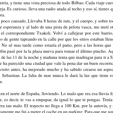
erria, y tiene una vista preciosa de todo Bilbao. Cada viaje cue
ja. Es curioso, lleva una radio atada al techo y eso sí, tienes 
ra.
un poco cansado. Llevaba 8 horas de
tut
e, y el cuerpo, y sobre t
lle esperanza y al lado de una pista de pelota vasca, me metí o
el correspondiente Txakoli. Volví a callejear por este barrio
 de gente tapeando en la calle por que los sitios estaban llen
. No sé mas tarde como estaría el patio, pero a las horas que
ón pasé por la la plaza nueva para tomar el último pincho. A
 de las 11 de la noche y mañana tenia que madrugar para ir a 
 me ha parecido una ciudad que vale la pena dar un buen recorri
 visito antes, ha mejorado mucho y ha sabido crearse un aspe
 Sebastian. La falta de mar nunca le dará la luz que tiene e
a.
en el norte de España, lloviendo. Lo malo que era esa lluvia f
 es decir, te vas a empapar, da igual lo que te pongas. Tenía
ra tan malo. El trayecto no llega a 100 Km. por la autovía, y
tamente me fui a meter el coche en un parking. Para que me vo