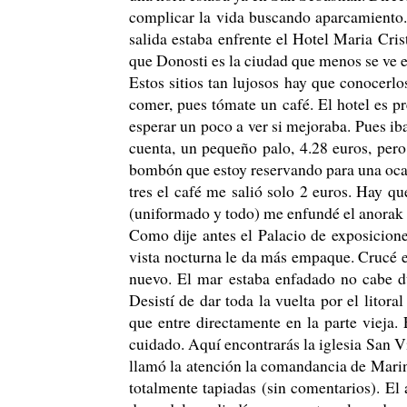
complicar la vida buscando aparcamiento. 
salida estaba enfrente el Hotel Maria Cris
que Donosti es la ciudad que menos se ve e
Estos sitios tan lujosos hay que conocerlo
comer, pues tómate un café. El hotel es pr
esperar un poco a ver si mejoraba. Pues ib
cuenta, un pequeño palo, 4.28 euros, pero
bombón que estoy reservando para una ocasi
tres el café me salió solo 2 euros. Hay q
(uniformado y todo) me enfundé el anorak 
Como dije antes el Palacio de exposicione
vista nocturna le da más empaque. Crucé el
nuevo. El mar estaba enfadado no cabe du
Desistí de dar toda la vuelta por el lito
que entre directamente en la parte vieja
cuidado. Aquí encontrarás la iglesia San Vi
llamó la atención la comandancia de Marina
totalmente tapiadas (sin comentarios). E