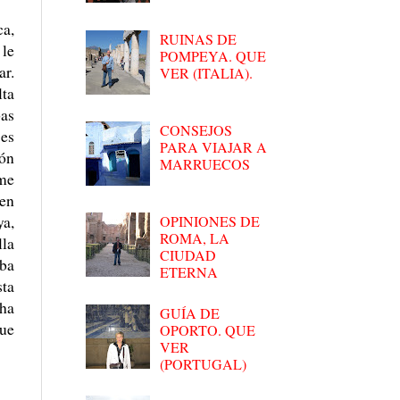
ca,
RUINAS DE
 le
POMPEYA. QUE
ar.
VER (ITALIA).
lta
bas
CONSEJOS
 es
PARA VIAJAR A
ión
MARRUECOS
 me
 en
ya,
OPINIONES DE
ROMA, LA
lla
CIUDAD
aba
ETERNA
sta
 ha
GUÍA DE
que
OPORTO. QUE
VER
(PORTUGAL)