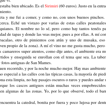
estaba bien ubicado. Es el
Sirimiri
(60 euros). Justo en la entr
miento.
leta y me fui a comer, y como no, con unos buenos pinchos.
cerca. Eché un vistazo por varias de estas calles peatonale
quianos. El nombre no lo sé, pero como hay tantos tenéis p
iedad de tapas y donde las veas mejor, pues a por ellas. A mí c
acalao, otro de pimientos con atún y uno de musaka, eso 
ven propio de la zona). A mí el vino no me gusta mucho, pero
Los camareros super atentos, como dije antes, el ambiente era 
tidos y enseguida se enrollan con el tema que sea. La tabe
y fotos antiguas de San Mames.
uen recorrido, y por la noche mucho mejor. Hay mas ambiente
o especial a las calles con las típicas casas, la mayoría de pied
ona esta limpia, no hay pasajes oscuros o raros y puedes andar 
rque los cascos antiguos están muchas veces empobrecidos
en algunas de las zonas. Yo, por lo que observé, todo el bar
cuentra la catedral, bonita por fuera y poco lujosa por dent