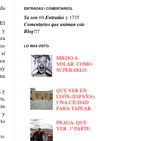
ada
ENTRADAS / COMENTARIOS.
Ya son
69
Entradas
y
1735
 El
Comentarios que animan este
s y
Blog!!!
ara
omo
LO MAS VISTO.
sí
MIEDO A
 en
VOLAR. COMO
muy
SUPERARLO.
rna
QUE VER EN
, y
LEÓN (ESPAÑA).
ra,
UNA CIUDAD
sin
PARA TAPEAR.
 y
rio
PRAGA. QUE
VER. 1ª PARTE.
ro.