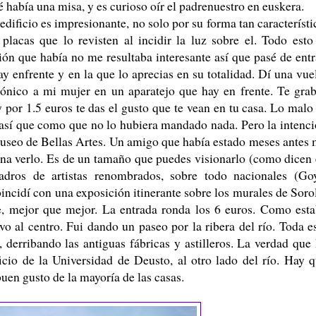
 había una misa, y es curioso oír el padrenuestro en euskera.
edificio es impresionante, no solo por su forma tan característi
placas que lo revisten al incidir la luz sobre el. Todo esto
ón que había no me resultaba interesante así que pasé de entr
y enfrente y en la que lo aprecias en su totalidad. Dí una vue
ónico a mi mujer en un aparatejo que hay en frente. Te gra
por 1.5 euros te das el gusto que te vean en tu casa. Lo malo
 así que como que no lo hubiera mandado nada. Pero la intenc
museo de Bellas Artes. Un amigo que había estado meses antes
na verlo. Es de un tamaño que puedes visionarlo (como dicen
adros de artistas renombrados, sobre todo nacionales (Go
incidí con una exposición itinerante sobre los murales de Soro
e, mejor que mejor. La entrada ronda los 6 euros. Como est
 al centro. Fui dando un paseo por la ribera del río. Toda e
 derribando las antiguas fábricas y astilleros. La verdad que
cio de la Universidad de Deusto, al otro lado del río. Hay 
buen gusto de la mayoría de las casas.