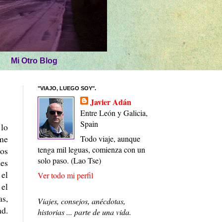
Mi Otro Blog
"VIAJO, LUEGO SOY".
Javier Adán
Entre León y Galicia,
Spain
 lo
 me
Todo viaje, aunque
tenga mil leguas, comienza con un
dos
solo paso. (Lao Tse)
les
 el
Ver todo mi perfil
 el
as,
Viajes, consejos, anécdotas,
ad.
historias ... parte de una vida.