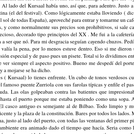
Al lado del Kursaal había uno, así que, para adentro. Justo a
tina (el del festival). Como lógicamente estaba lloviendo ( di
l sol de todas España), aproveché para entrar y tomarme un caf
s, y como normalmente sus precios son prohibitivos, si sale c
ecioso, decorado tipo principios del XX . Me fui a la cafeterí
a a ser que nó. Para mi desgracia seguían cayendo chuzos. Pedí
 valía la pena, por lo menos estuve dentro. Eso si me dieron
ón especial y de paso pues un pisete. Total si lo dividimos en
ue ver siempre el aspecto positivo. Bueno me despedí del port
y a mojarse se ha dicho.
s ( Kursaal) lo tienes enfrente. Un cubo de tonos verdosos c
 famoso puente Zurriola con sus farolas típicas y enfile el pa
da. Las olas golpeaban contra las batientes que impresiona
ral hasta el puerto porque me estaba poniendo como una sopa. 
. El casco antiguo es semejante al de Bilbao. Todo limpio y 
cente y la plaza de la constitución. Bares por todos los lados.
, justo al lado del puerto, con todas las ventanas del primer p
l ambiente era animado dado el tiempo que hacía. Seria como 