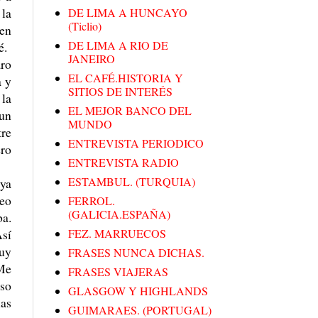
 la
DE LIMA A HUNCAYO
(Ticlio)
cen
DE LIMA A RIO DE
é.
JANEIRO
aro
EL CAFÉ.HISTORIA Y
a y
SITIOS DE INTERÉS
 la
EL MEJOR BANCO DEL
 un
MUNDO
tre
ENTREVISTA PERIODICO
ero
ENTREVISTA RADIO
ESTAMBUL. (TURQUIA)
uya
seo
FERROL.
(GALICIA.ESPAÑA)
ba.
Así
FEZ. MARRUECOS
muy
FRASES NUNCA DICHAS.
 Me
FRASES VIAJERAS
iso
GLASGOW Y HIGHLANDS
las
GUIMARAES. (PORTUGAL)