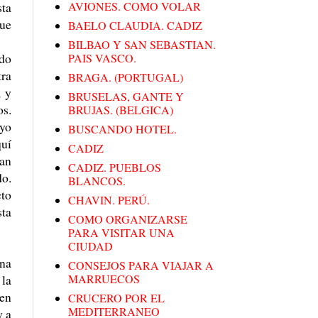
sta
AVIONES. COMO VOLAR
que
BAELO CLAUDIA. CADIZ
BILBAO Y SAN SEBASTIAN.
odo
PAIS VASCO.
tra
BRAGA. (PORTUGAL)
, y
BRUSELAS, GANTE Y
os.
BRUJAS. (BELGICA)
 yo
BUSCANDO HOTEL.
quí
CADIZ
San
CADIZ. PUEBLOS
do.
BLANCOS.
cto
CHAVIN. PERÚ.
sta
COMO ORGANIZARSE
PARA VISITAR UNA
CIUDAD
ina
CONSEJOS PARA VIAJAR A
 la
MARRUECOS
 en
CRUCERO POR EL
MEDITERRANEO
y a