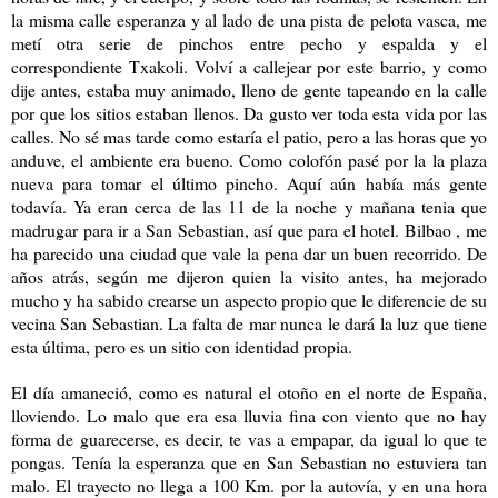
la misma calle esperanza y al lado de una pista de pelota vasca, me
metí otra serie de pinchos entre pecho y espalda y el
correspondiente Txakoli. Volví a callejear por este barrio, y como
dije antes, estaba muy animado, lleno de gente tapeando en la calle
por que los sitios estaban llenos. Da gusto ver toda esta vida por las
calles. No sé mas tarde como estaría el patio, pero a las horas que yo
anduve, el ambiente era bueno. Como colofón pasé por la la plaza
nueva para tomar el último pincho. Aquí aún había más gente
todavía. Ya eran cerca de las 11 de la noche y mañana tenia que
madrugar para ir a San Sebastian, así que para el hotel. Bilbao , me
ha parecido una ciudad que vale la pena dar un buen recorrido. De
años atrás, según me dijeron quien la visito antes, ha mejorado
mucho y ha sabido crearse un aspecto propio que le diferencie de su
vecina San Sebastian. La falta de mar nunca le dará la luz que tiene
esta última, pero es un sitio con identidad propia.
El día amaneció, como es natural el otoño en el norte de España,
lloviendo. Lo malo que era esa lluvia fina con viento que no hay
forma de guarecerse, es decir, te vas a empapar, da igual lo que te
pongas. Tenía la esperanza que en San Sebastian no estuviera tan
malo. El trayecto no llega a 100 Km. por la autovía, y en una hora