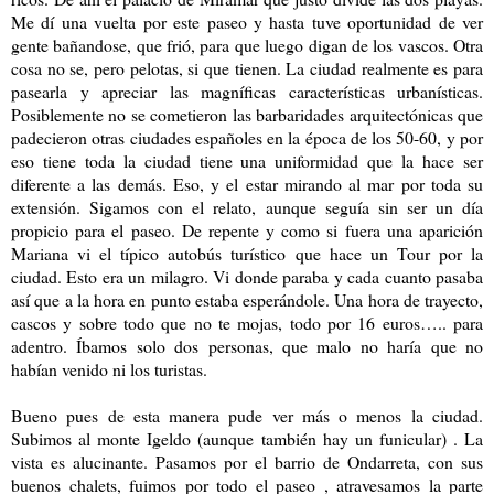
Me dí una vuelta por este paseo y hasta tuve oportunidad de ver
gente bañandose, que frió, para que luego digan de los vascos. Otra
cosa no se, pero pelotas, si que tienen. La ciudad realmente es para
pasearla y apreciar las magníficas características urbanísticas.
Posiblemente no se cometieron las barbaridades arquitectónicas que
padecieron otras ciudades españoles en la época de los 50-60, y por
eso tiene toda la ciudad tiene una uniformidad que la hace ser
diferente a las demás. Eso, y el estar mirando al mar por toda su
extensión. Sigamos con el relato, aunque seguía sin ser un día
propicio para el paseo. De repente y como si fuera una aparición
Mariana vi el típico autobús turístico que hace un Tour por la
ciudad. Esto era un milagro. Vi donde paraba y cada cuanto pasaba
así que a la hora en punto estaba esperándole. Una hora de trayecto,
cascos y sobre todo que no te mojas, todo por 16 euros….. para
adentro. Íbamos solo dos personas, que malo no haría que no
habían venido ni los turistas.
Bueno pues de esta manera pude ver más o menos la ciudad.
Subimos al monte Igeldo (aunque también hay un funicular) . La
vista es alucinante. Pasamos por el barrio de Ondarreta, con sus
buenos chalets, fuimos por todo el paseo , atravesamos la parte