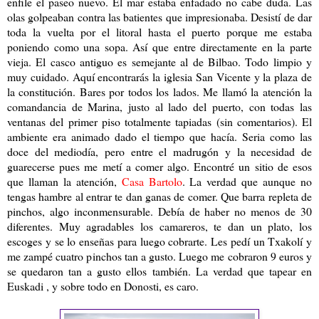
enfile el paseo nuevo. El mar estaba enfadado no cabe duda. Las
olas golpeaban contra las batientes que impresionaba. Desistí de dar
toda la vuelta por el litoral hasta el puerto porque me estaba
poniendo como una sopa. Así que entre directamente en la parte
vieja. El casco antiguo es semejante al de Bilbao. Todo limpio y
muy cuidado. Aquí encontrarás la iglesia San Vicente y la plaza de
la constitución. Bares por todos los lados. Me llamó la atención la
comandancia de Marina, justo al lado del puerto, con todas las
ventanas del primer piso totalmente tapiadas (sin comentarios). El
ambiente era animado dado el tiempo que hacía. Seria como las
doce del mediodía, pero entre el madrugón y la necesidad de
guarecerse pues me metí a comer algo. Encontré un sitio de esos
que llaman la atención,
Casa Bartolo
. La verdad que aunque no
tengas hambre al entrar te dan ganas de comer. Que barra repleta de
pinchos, algo inconmensurable. Debía de haber no menos de 30
diferentes. Muy agradables los camareros, te dan un plato, los
escoges y se lo enseñas para luego cobrarte. Les pedí un Txakolí y
me zampé cuatro pinchos tan a gusto. Luego me cobraron 9 euros y
se quedaron tan a gusto ellos también. La verdad que tapear en
Euskadi , y sobre todo en Donosti, es caro.