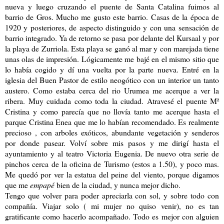
nueva y luego cruzando el puente de Santa Catalina fuimos al
barrio de Gros. Mucho me gusto este barrio. Casas de la época de
1920 y posteriores, de aspecto distinguido y con una sensación de
barrio integrado. Ya de retorno se pasa por delante del Kursaal y por
la playa de Zurriola. Esta playa se ganó al mar y con marejada tiene
unas olas de impresión. Lógicamente me bajé en el mismo sitio que
lo había cogido y dí una vuelta por la parte nueva. Entré en la
iglesia del Buen Pastor de estilo neogótico con un interior un tanto
austero. Como estaba cerca del rio Urumea me acerque a ver la
ribera. Muy cuidada como toda la ciudad. Atravesé el puente Mª
Cristina y como parecía que no llovía tanto me acerque hasta el
parque Cristina Enea que me lo habían recomendado. Es realmente
precioso , con arboles exóticos, abundante vegetación y senderos
por donde pasear. Volví sobre mis pasos y me dirigí hasta el
ayuntamiento y al teatro Victoria Eugenia. De nuevo otra serie de
pinchos cerca de la oficina de Turismo (estos a 1.50), y poco mas.
Me quedó por ver la estatua del peine del viento, porque digamos
que me
empapé
bien de la ciudad, y nunca mejor dicho.
Tengo que volver para poder apreciarla con sol, y sobre todo con
compañía. Viajar solo ( mi mujer no quiso venir), no es tan
gratificante como hacerlo acompañado. Todo es mejor con alguien