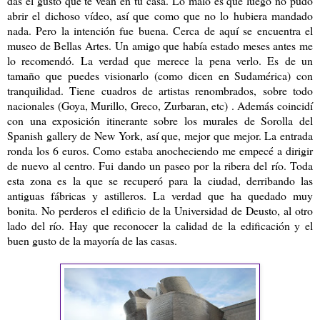
das el gusto que te vean en tu casa. Lo malo es que luego no pudo
abrir el dichoso vídeo, así que como que no lo hubiera mandado
nada. Pero la intención fue buena. Cerca de aquí se encuentra el
museo de Bellas Artes. Un amigo que había estado meses antes me
lo recomendó. La verdad que merece la pena verlo. Es de un
tamaño que puedes visionarlo (como dicen en Sudamérica) con
tranquilidad. Tiene cuadros de artistas renombrados, sobre todo
nacionales (Goya, Murillo, Greco, Zurbaran, etc) . Además coincidí
con una exposición itinerante sobre los murales de Sorolla del
Spanish gallery de New York, así que, mejor que mejor. La entrada
ronda los 6 euros. Como estaba anocheciendo me empecé a dirigir
de nuevo al centro. Fui dando un paseo por la ribera del río. Toda
esta zona es la que se recuperó para la ciudad, derribando las
antiguas fábricas y astilleros. La verdad que ha quedado muy
bonita. No perderos el edificio de la Universidad de Deusto, al otro
lado del río. Hay que reconocer la calidad de la edificación y el
buen gusto de la mayoría de las casas.