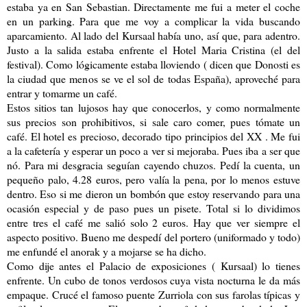
estaba ya en San Sebastian. Directamente me fui a meter el coche
en un parking. Para que me voy a complicar la vida buscando
aparcamiento. Al lado del Kursaal había uno, así que, para adentro.
Justo a la salida estaba enfrente el Hotel Maria Cristina (el del
festival). Como lógicamente estaba lloviendo ( dicen que Donosti es
la ciudad que menos se ve el sol de todas España), aproveché para
entrar y tomarme un café.
Estos sitios tan lujosos hay que conocerlos, y como normalmente
sus precios son prohibitivos, si sale caro comer, pues tómate un
café. El hotel es precioso, decorado tipo principios del XX . Me fui
a la cafetería y esperar un poco a ver si mejoraba. Pues iba a ser que
nó. Para mi desgracia seguían cayendo chuzos. Pedí la cuenta, un
pequeño palo, 4.28 euros, pero valía la pena, por lo menos estuve
dentro. Eso si me dieron un bombón que estoy reservando para una
ocasión especial y de paso pues un pisete. Total si lo dividimos
entre tres el café me salió solo 2 euros. Hay que ver siempre el
aspecto positivo. Bueno me despedí del portero (uniformado y todo)
me enfundé el anorak y a mojarse se ha dicho.
Como dije antes el Palacio de exposiciones ( Kursaal) lo tienes
enfrente. Un cubo de tonos verdosos cuya vista nocturna le da más
empaque. Crucé el famoso puente Zurriola con sus farolas típicas y