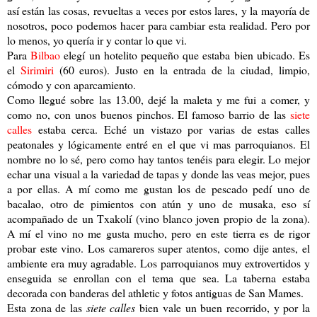
así están las cosas, revueltas a veces por estos lares, y la mayoría de
nosotros, poco podemos hacer para cambiar esta realidad. Pero por
lo menos, yo quería ir y contar lo que vi.
Para
Bilbao
elegí un hotelito pequeño que estaba bien ubicado. Es
el
Sirimiri
(60 euros). Justo en la entrada de la ciudad, limpio,
cómodo y con aparcamiento.
Como llegué sobre las 13.00, dejé la maleta y me fui a comer, y
como no, con unos buenos pinchos. El famoso barrio de las
siete
calles
estaba cerca. Eché un vistazo por varias de estas calles
peatonales y lógicamente entré en el que vi mas parroquianos. El
nombre no lo sé, pero como hay tantos tenéis para elegir. Lo mejor
echar una visual a la variedad de tapas y donde las veas mejor, pues
a por ellas. A mí como me gustan los de pescado pedí uno de
bacalao, otro de pimientos con atún y uno de musaka, eso sí
acompañado de un Txakolí (vino blanco joven propio de la zona).
A mí el vino no me gusta mucho, pero en este tierra es de rigor
probar este vino. Los camareros super atentos, como dije antes, el
ambiente era muy agradable. Los parroquianos muy extrovertidos y
enseguida se enrollan con el tema que sea. La taberna estaba
decorada con banderas del athletic y fotos antiguas de San Mames.
Esta zona de las
siete calles
bien vale un buen recorrido, y por la