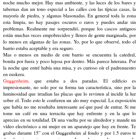
noche mucho mejor. Hay mas ambiente, y las luces de los bares y
tabernas dan un tono especial a las calles con las típicas casas, la
mayoría de piedra, y algunas blasonadas. En general toda la zona
esta limpia, no hay pasajes oscuros o raros y puedes andar sin
problemas. Realmente me sorprendió, porque los cascos antiguos
están muchas veces empobrecidos y llenos de gente marginada, por
lo menos en algunas de las zonas. Yo, por lo que observé, todo el
barrio estaba aceptable y era seguro.
Mas o menos en medio de este barrio se encuentra la catedral,
bonita por fuera y poco lujosa por dentro. Más parece luterana. Por
la noche que entré había una misa, y es curioso oír el padrenuestro
en euskera.
Guggenheim,
que estaba a dos paradas. El edificio es
impresionante, no solo por su forma tan característica, sino por la
luminosidad que irradian las placas que lo revisten al incidir la luz
sobre el. Todo esto le confieren un alo muy especial. La exposición
que había no me resultaba interesante así que pasé de entrar. Si me
tome un café en una terracita que hay enfrente y en la que lo
aprecias en su totalidad. Dí una vuelta por su alrededor y mande un
vídeo electrónico a mi mujer en un aparatejo que hay en frente. Te
grabas durante 15” con el Guggenheim al fondo y por 1.5 euros te