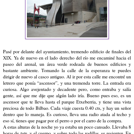
Pasé por delante del ayuntamiento, tremendo edificio de finales del
XIX. Ya de nuevo en el lado derecho del río me encaminé hacia el
paseo del arenal, un área verde rodeada de buenos edificios y
bastante ambiente. Tomando la calle de la esperanza te puedes
dirigir de nuevo al casco antiguo. Al ir por esta calle me encontré un
letrero que ponía “ascensor”, y una tremenda torre. La entrada era
curiosa. Algo avejentado y decadente pero, como entraba y salía
gente, así que me dije que algún lado iría. Bueno pues eso, es un
ascensor que te lleva hasta el parque Etxeberria, y tiene una vista
preciosa de todo Bilbao. Cada viaje cuesta 0.40 cts, y hay un señor
dentro que lo maneja. Es curioso, lleva una radio atada al techo y
eso sí, tienes que pagar por el perro o por el carro de la compra.
A estas alturas de la noche yo ya estaba un poco cansado. Llevaba 8
horas de
tut
e, y el cuerpo, y sobre todo las rodillas, se resienten. En