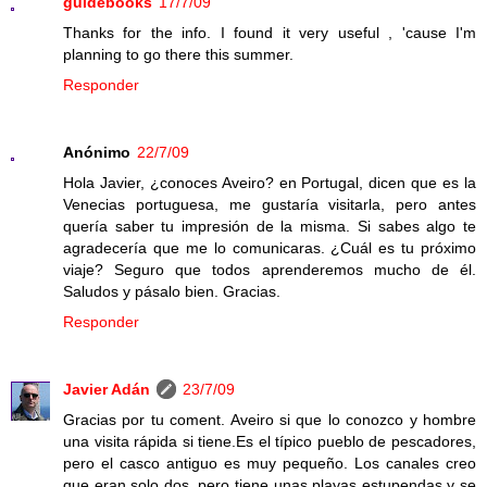
guidebooks
17/7/09
Thanks for the info. I found it very useful , 'cause I'm
planning to go there this summer.
Responder
Anónimo
22/7/09
Hola Javier, ¿conoces Aveiro? en Portugal, dicen que es la
Venecias portuguesa, me gustaría visitarla, pero antes
quería saber tu impresión de la misma. Si sabes algo te
agradecería que me lo comunicaras. ¿Cuál es tu próximo
viaje? Seguro que todos aprenderemos mucho de él.
Saludos y pásalo bien. Gracias.
Responder
Javier Adán
23/7/09
Gracias por tu coment. Aveiro si que lo conozco y hombre
una visita rápida si tiene.Es el típico pueblo de pescadores,
pero el casco antiguo es muy pequeño. Los canales creo
que eran solo dos, pero tiene unas playas estupendas y se