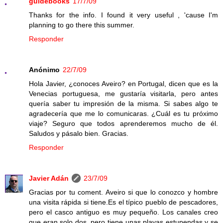
guidebooks
17/7/09
Thanks for the info. I found it very useful , 'cause I'm
planning to go there this summer.
Responder
Anónimo
22/7/09
Hola Javier, ¿conoces Aveiro? en Portugal, dicen que es la
Venecias portuguesa, me gustaría visitarla, pero antes
quería saber tu impresión de la misma. Si sabes algo te
agradecería que me lo comunicaras. ¿Cuál es tu próximo
viaje? Seguro que todos aprenderemos mucho de él.
Saludos y pásalo bien. Gracias.
Responder
Javier Adán
23/7/09
Gracias por tu coment. Aveiro si que lo conozco y hombre
una visita rápida si tiene.Es el típico pueblo de pescadores,
pero el casco antiguo es muy pequeño. Los canales creo
que eran solo dos, pero tiene unas playas estupendas y se