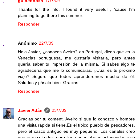
guidebooks
17/7/09
Thanks for the info. I found it very useful , 'cause I'm
planning to go there this summer.
Responder
Anónimo
22/7/09
Hola Javier, ¿conoces Aveiro? en Portugal, dicen que es la
Venecias portuguesa, me gustaría visitarla, pero antes
quería saber tu impresión de la misma. Si sabes algo te
agradecería que me lo comunicaras. ¿Cuál es tu próximo
viaje? Seguro que todos aprenderemos mucho de él.
Saludos y pásalo bien. Gracias.
Responder
Javier Adán
23/7/09
Gracias por tu coment. Aveiro si que lo conozco y hombre
una visita rápida si tiene.Es el típico pueblo de pescadores,
pero el casco antiguo es muy pequeño. Los canales creo
que eran solo dos, pero tiene unas playas estupendas y se