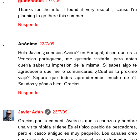
guidebooks
17/7/09
Thanks for the info. I found it very useful , 'cause I'm
planning to go there this summer.
Responder
Anónimo
22/7/09
Hola Javier, ¿conoces Aveiro? en Portugal, dicen que es la
Venecias portuguesa, me gustaría visitarla, pero antes
quería saber tu impresión de la misma. Si sabes algo te
agradecería que me lo comunicaras. ¿Cuál es tu próximo
viaje? Seguro que todos aprenderemos mucho de él.
Saludos y pásalo bien. Gracias.
Responder
Javier Adán
23/7/09
Gracias por tu coment. Aveiro si que lo conozco y hombre
una visita rápida si tiene.Es el típico pueblo de pescadores,
pero el casco antiguo es muy pequeño. Los canales creo
que eran solo dos, pero tiene unas playas estupendas y se