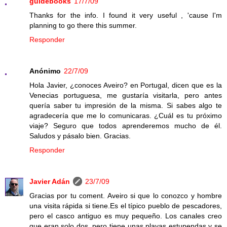
guidebooks
17/7/09
Thanks for the info. I found it very useful , 'cause I'm
planning to go there this summer.
Responder
Anónimo
22/7/09
Hola Javier, ¿conoces Aveiro? en Portugal, dicen que es la
Venecias portuguesa, me gustaría visitarla, pero antes
quería saber tu impresión de la misma. Si sabes algo te
agradecería que me lo comunicaras. ¿Cuál es tu próximo
viaje? Seguro que todos aprenderemos mucho de él.
Saludos y pásalo bien. Gracias.
Responder
Javier Adán
23/7/09
Gracias por tu coment. Aveiro si que lo conozco y hombre
una visita rápida si tiene.Es el típico pueblo de pescadores,
pero el casco antiguo es muy pequeño. Los canales creo
que eran solo dos, pero tiene unas playas estupendas y se