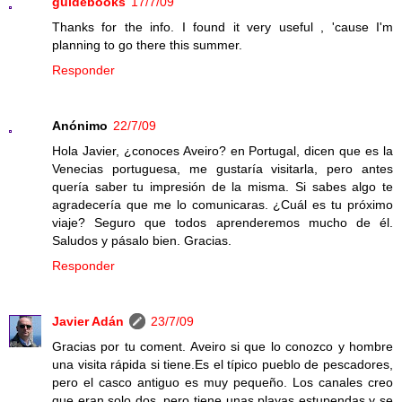
guidebooks
17/7/09
Thanks for the info. I found it very useful , 'cause I'm
planning to go there this summer.
Responder
Anónimo
22/7/09
Hola Javier, ¿conoces Aveiro? en Portugal, dicen que es la
Venecias portuguesa, me gustaría visitarla, pero antes
quería saber tu impresión de la misma. Si sabes algo te
agradecería que me lo comunicaras. ¿Cuál es tu próximo
viaje? Seguro que todos aprenderemos mucho de él.
Saludos y pásalo bien. Gracias.
Responder
Javier Adán
23/7/09
Gracias por tu coment. Aveiro si que lo conozco y hombre
una visita rápida si tiene.Es el típico pueblo de pescadores,
pero el casco antiguo es muy pequeño. Los canales creo
que eran solo dos, pero tiene unas playas estupendas y se