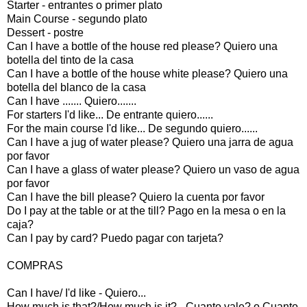
Starter - entrantes o primer plato
Main Course - segundo plato
Dessert - postre
Can I have a bottle of the house red please? Quiero una
botella del tinto de la casa
Can I have a bottle of the house white please? Quiero una
botella del blanco de la casa
Can I have ....... Quiero.......
For starters I'd like... De entrante quiero......
For the main course I'd like... De segundo quiero......
Can I have a jug of water please? Quiero una jarra de agua
por favor
Can I have a glass of water please? Quiero un vaso de agua
por favor
Can I have the bill please? Quiero la cuenta por favor
Do I pay at the table or at the till? Pago en la mesa o en la
caja?
Can I pay by card? Puedo pagar con tarjeta?
COMPRAS
Can I have/ I'd like - Quiero...
How much is that?/How much is it? - Cuanto vale? o Cuanto