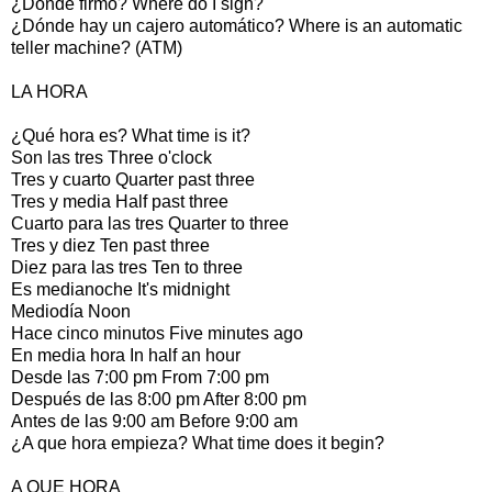
¿Dónde firmo? Where do I sign?
¿Dónde hay un cajero automático? Where is an automatic
teller machine? (ATM)
LA HORA
¿Qué hora es? What time is it?
Son las tres Three o'clock
Tres y cuarto Quarter past three
Tres y media Half past three
Cuarto para las tres Quarter to three
Tres y diez Ten past three
Diez para las tres Ten to three
Es medianoche It's midnight
Mediodía Noon
Hace cinco minutos Five minutes ago
En media hora In half an hour
Desde las 7:00 pm From 7:00 pm
Después de las 8:00 pm After 8:00 pm
Antes de las 9:00 am Before 9:00 am
¿A que hora empieza? What time does it begin?
A QUE HORA