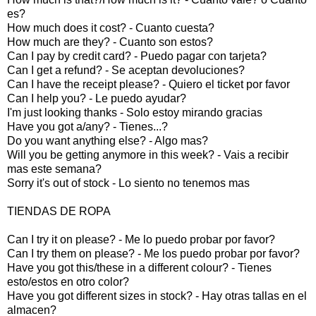
es?
How much does it cost? - Cuanto cuesta?
How much are they? - Cuanto son estos?
Can I pay by credit card? - Puedo pagar con tarjeta?
Can I get a refund? - Se aceptan devoluciones?
Can I have the receipt please? - Quiero el ticket por favor
Can I help you? - Le puedo ayudar?
I'm just looking thanks - Solo estoy mirando gracias
Have you got a/any? - Tienes...?
Do you want anything else? - Algo mas?
Will you be getting anymore in this week? - Vais a recibir
mas este semana?
Sorry it's out of stock - Lo siento no tenemos mas
TIENDAS DE ROPA
Can I try it on please? - Me lo puedo probar por favor?
Can I try them on please? - Me los puedo probar por favor?
Have you got this/these in a different colour? - Tienes
esto/estos en otro color?
Have you got different sizes in stock? - Hay otras tallas en el
almacen?