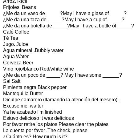
Arroz. Rice
Frijoles. Beans
¿Me da un vaso de _____?May I have a glass of _____?
¿Me da una taza de _____?May I have a cup of _____?
¿Me da una botella de _____?May I have a bottle of _____?
Café Coffee
Té Tea
Jugo. Juice
Agua mineral .Bubbly water
Agua Water
Cerveza Beer
Vino rojo/blanco Red/white wine
¿Me da un poco de _____? May I have some ______?
Sal Salt
Pimienta negra Black pepper
Mantequilla Butter
Diculpe camarero (llamando la atención del mesero) .
Excuse me, waiter
Ya he acabado I'm finished
Estuvo delicioso It was delicious
Por favor retire los platos Please clear the plates
La cuenta por favor .The check, please
¿Cuánto es? How much is it?