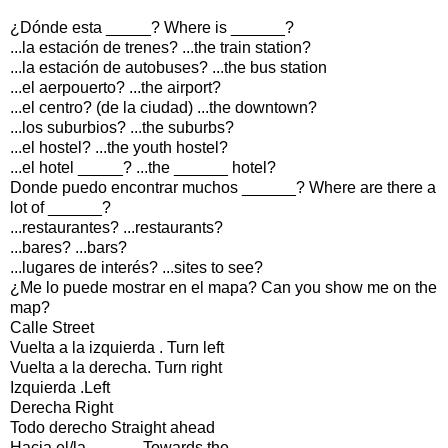
¿Dónde esta _____? Where is ______?
...la estación de trenes? ...the train station?
...la estación de autobuses? ...the bus station
...el aerpouerto? ...the airport?
...el centro? (de la ciudad) ...the downtown?
...los suburbios? ...the suburbs?
...el hostel? ...the youth hostel?
...el hotel _____? ...the ______ hotel?
Donde puedo encontrar muchos ______? Where are there a
lot of ______?
...restaurantes? ...restaurants?
...bares? ...bars?
...lugares de interés? ...sites to see?
¿Me lo puede mostrar en el mapa? Can you show me on the
map?
Calle Street
Vuelta a la izquierda . Turn left
Vuelta a la derecha. Turn right
Izquierda .Left
Derecha Right
Todo derecho Straight ahead
Hacia el/la _____. Towards the _____