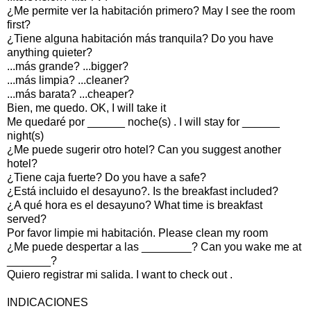
¿Me permite ver la habitación primero? May I see the room
first?
¿Tiene alguna habitación más tranquila? Do you have
anything quieter?
...más grande? ...bigger?
...más limpia? ...cleaner?
...más barata? ...cheaper?
Bien, me quedo. OK, I will take it
Me quedaré por ______ noche(s) . I will stay for ______
night(s)
¿Me puede sugerir otro hotel? Can you suggest another
hotel?
¿Tiene caja fuerte? Do you have a safe?
¿Está incluido el desayuno?. Is the breakfast included?
¿A qué hora es el desayuno? What time is breakfast
served?
Por favor limpie mi habitación. Please clean my room
¿Me puede despertar a las ________? Can you wake me at
_______?
Quiero registrar mi salida. I want to check out .
INDICACIONES