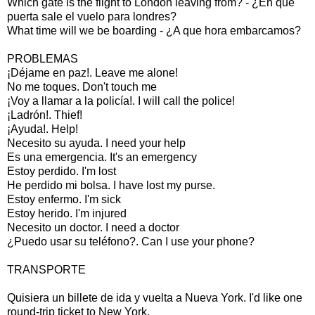
Which gate is the flight to London leaving from? - ¿En que
puerta sale el vuelo para londres?
What time will we be boarding - ¿A que hora embarcamos?
PROBLEMAS
¡Déjame en paz!. Leave me alone!
No me toques. Don't touch me
¡Voy a llamar a la policía!. I will call the police!
¡Ladrón!. Thief!
¡Ayuda!. Help!
Necesito su ayuda. I need your help
Es una emergencia. It's an emergency
Estoy perdido. I'm lost
He perdido mi bolsa. I have lost my purse.
Estoy enfermo. I'm sick
Estoy herido. I'm injured
Necesito un doctor. I need a doctor
¿Puedo usar su teléfono?. Can I use your phone?
TRANSPORTE
Quisiera un billete de ida y vuelta a Nueva York. I'd like one
round-trip ticket to New York.