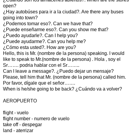
open?
¿Hay autobúses para ir a la ciudad?. Are there any buses
going into town?
¿Podemos tomar eso?. Can we have that?
¿Puede enseñarme eso?. Can you show me that?
¿Puedo ayudarle?. Can I help you?
¿Puede ayudarme?. Can you help me?
¿Cómo esta usted?. How are you?
Hello, this is Mr. (nombre de la persona) speaking. I would
like to speak to Mr.(nombre de la persona) . Hola , soy el
Sr……. podria hablar con el Sr……..
Can I leave a message?. ¿Puedo dejar un mensaje?
Please, tell him that Mr. (nombre de la persona) called him.
Por favor, dígale que el señor…….
When is he/she going to be back? ¿Cuándo va a volver?
AEROPUERTO
flight - vuelo
flight number - numero de vuelo
take off - despegar
land - aterrizar