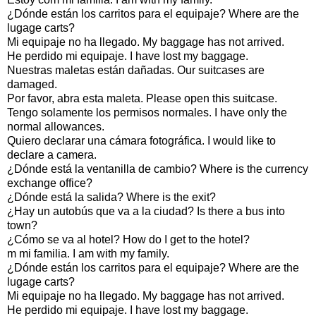
¿Dónde están los carritos para el equipaje? Where are the
lugage carts?
Mi equipaje no ha llegado. My baggage has not arrived.
He perdido mi equipaje. I have lost my baggage.
Nuestras maletas están dañadas. Our suitcases are
damaged.
Por favor, abra esta maleta. Please open this suitcase.
Tengo solamente los permisos normales. I have only the
normal allowances.
Quiero declarar una cámara fotográfica. I would like to
declare a camera.
¿Dónde está la ventanilla de cambio? Where is the currency
exchange office?
¿Dónde está la salida? Where is the exit?
¿Hay un autobús que va a la ciudad? Is there a bus into
town?
¿Cómo se va al hotel? How do I get to the hotel?
m mi familia. I am with my family.
¿Dónde están los carritos para el equipaje? Where are the
lugage carts?
Mi equipaje no ha llegado. My baggage has not arrived.
He perdido mi equipaje. I have lost my baggage.