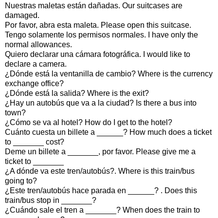
Nuestras maletas están dañadas. Our suitcases are
damaged.
Por favor, abra esta maleta. Please open this suitcase.
Tengo solamente los permisos normales. I have only the
normal allowances.
Quiero declarar una cámara fotográfica. I would like to
declare a camera.
¿Dónde está la ventanilla de cambio? Where is the currency
exchange office?
¿Dónde está la salida? Where is the exit?
¿Hay un autobús que va a la ciudad? Is there a bus into
town?
¿Cómo se va al hotel? How do I get to the hotel?
Cuánto cuesta un billete a ______? How much does a ticket
to _______ cost?
Deme un billete a _______, por favor. Please give me a
ticket to _______
¿A dónde va este tren/autobús?. Where is this train/bus
going to?
¿Este tren/autobús hace parada en ______? . Does this
train/bus stop in _______?
¿Cuándo sale el tren a _______? When does the train to