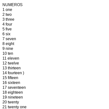
NUMEROS
1 one
2 two
3 three
4 four
5 five
6 six
7 seven
8 eight
9 nine
10 ten
11 eleven
12 twelve
13 thirteen
14 fourteen )
15 fifteen
16 sixteen
17 seventeen
18 eighteen
19 nineteen
20 twenty
21 twenty one