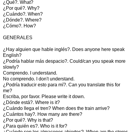
¿Qué?. What?
¿Por qué?. Why?
¿Cuándo?. When?
¿Dónde?. Where?
¿Cómo?. How?
GENERALES
¿Hay alguien que hable inglés?. Does anyone here speak
English?
¿Podría hablar más despacio?. Could/can you speak more
slowly?
Comprendo. I understand.
No comprendo. I don't understand.
¿Podría traducir esto para mí?. Can you translate this for
me?
Escriba, por favor. Please write it down.
¿Dónde está?. Where is it?
¿Cuándo llega el tren? When does the train arrive?
¿Cuántos hay?. How many are there?
¿Por qué?. Why is that?
¿Para quién es?. Who is it for?
¿Cuándo son los almacenes abiertos?. When are the stores