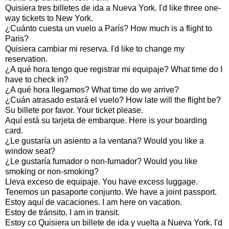
Quisiera tres billetes de ida a Nueva York. I'd like three one-
way tickets to New York.
¿Cuánto cuesta un vuelo a París? How much is a flight to
Paris?
Quisiera cambiar mi reserva. I'd like to change my
reservation.
¿A qué hora tengo que registrar mi equipaje? What time do I
have to check in?
¿A qué hora llegamos? What time do we arrive?
¿Cuán atrasado estará el vuelo? How late will the flight be?
Su billete por favor. Your ticket please.
Aquí está su tarjeta de embarque. Here is your boarding
card.
¿Le gustaría un asiento a la ventana? Would you like a
window seat?
¿Le gustaría fumador o non-fumador? Would you like
smoking or non-smoking?
Lleva exceso de equipaje. You have excess luggage.
Tenemos un pasaporte conjunto. We have a joint passport.
Estoy aquí de vacaciones. I am here on vacation.
Estoy de tránsito. I am in transit.
Estoy co Quisiera un billete de ida y vuelta a Nueva York. I'd