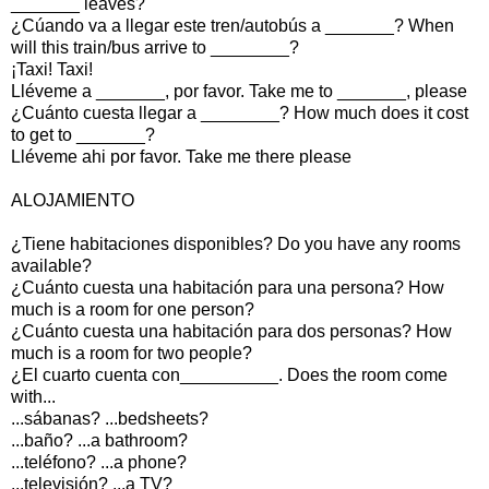
_______ leaves?
¿Cúando va a llegar este tren/autobús a _______? When
will this train/bus arrive to ________?
¡Taxi! Taxi!
Lléveme a _______, por favor. Take me to _______, please
¿Cuánto cuesta llegar a ________? How much does it cost
to get to _______?
Lléveme ahi por favor. Take me there please
ALOJAMIENTO
¿Tiene habitaciones disponibles? Do you have any rooms
available?
¿Cuánto cuesta una habitación para una persona? How
much is a room for one person?
¿Cuánto cuesta una habitación para dos personas? How
much is a room for two people?
¿El cuarto cuenta con__________. Does the room come
with...
...sábanas? ...bedsheets?
...baño? ...a bathroom?
...teléfono? ...a phone?
...televisión? ...a TV?