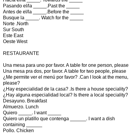
Pasando el/la _____.Past the _____
Antes de el/la _____.Before the _____
Busque la _____. Watch for the _____
Norte .North
Sur South
Este East
Oeste West
RESTAURANTE
Una mesa para uno por favor. A table for one person, please
Una mesa pra dos, por favor. A table for two people, please
¿Me permite ver el menú por favor? .Can I look at the menu,
please?
¿Hay especialidad de la casa? .Is there a house speciality?
¿Hay alguna especialidad local? Is there a local speciality?
Desayuno. Breakfast
Almuerzo. Lunch
Quiero _____. I want _____
Quiero un platillo que contenga ______. I want a dish
containing ______
Pollo. Chicken