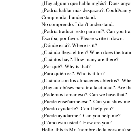
¿Hay alguien que hable inglés?. Does anyo
¿Podría hablar más despacio?. Could/can 
Comprendo. I understand.
No comprendo. I don't understand.
¿Podría traducir esto para mí?. Can you tra
Escriba, por favor. Please write it down.
¿Dónde está?. Where is it?
¿Cuándo llega el tren? When does the train
¿Cuántos hay?. How many are there?
¿Por qué?. Why is that?
¿Para quién es?. Who is it for?
¿Cuándo son los almacenes abiertos?. When
¿Hay autobúses para ir a la ciudad?. Are t
¿Podemos tomar eso?. Can we have that?
¿Puede enseñarme eso?. Can you show me 
¿Puedo ayudarle?. Can I help you?
¿Puede ayudarme?. Can you help me?
¿Cómo esta usted?. How are you?
Hello, this is Mr. (nombre de la persona) s