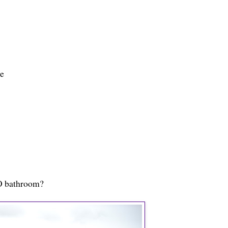
me
 O bathroom?