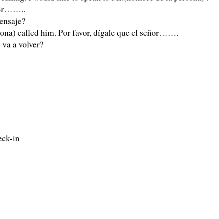
 Sr……..
ensaje?
rsona) called him. Por favor, dígale que el señor…….
va a volver?
eck-in
s