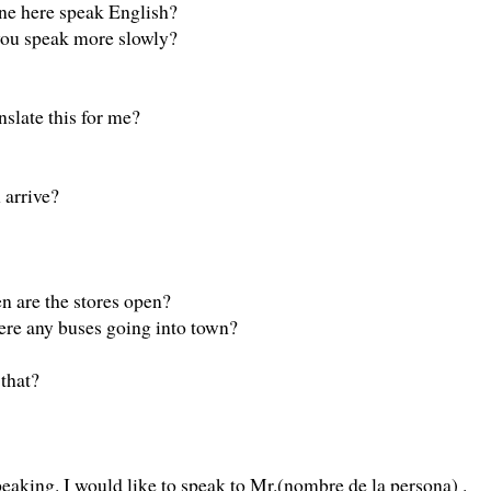
ne here speak English?
you speak more slowly?
nslate this for me?
 arrive?
 are the stores open?
here any buses going into town?
that?
peaking. I would like to speak to Mr.(nombre de la persona) .