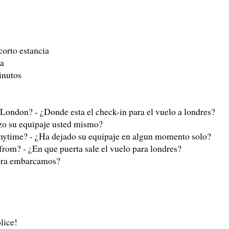
corto estancia
ia
minutos
o London? - ¿Donde esta el check-in para el vuelo a londres?
zo su equipaje usted mismo?
anytime? - ¿Ha dejado su equipaje en algun momento solo?
from? - ¿En que puerta sale el vuelo para londres?
hora embarcamos?
olice!