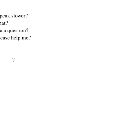
speak slower?
hat?
u a question?
lease help me?
______?