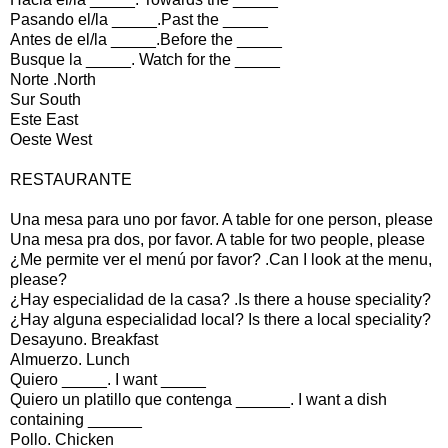
Pasando el/la _____.Past the _____
Antes de el/la _____.Before the _____
Busque la _____. Watch for the _____
Norte .North
Sur South
Este East
Oeste West
RESTAURANTE
Una mesa para uno por favor. A table for one person, please
Una mesa pra dos, por favor. A table for two people, please
¿Me permite ver el menú por favor? .Can I look at the menu,
please?
¿Hay especialidad de la casa? .Is there a house speciality?
¿Hay alguna especialidad local? Is there a local speciality?
Desayuno. Breakfast
Almuerzo. Lunch
Quiero _____. I want _____
Quiero un platillo que contenga ______. I want a dish
containing ______
Pollo. Chicken