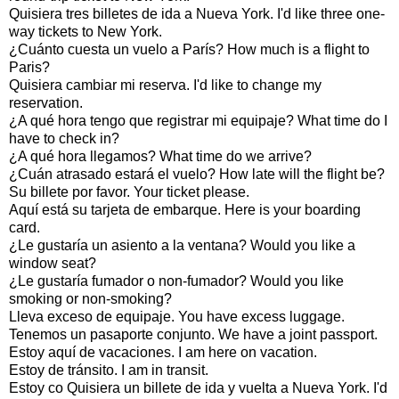
Quisiera tres billetes de ida a Nueva York. I'd like three one-
way tickets to New York.
¿Cuánto cuesta un vuelo a París? How much is a flight to
Paris?
Quisiera cambiar mi reserva. I'd like to change my
reservation.
¿A qué hora tengo que registrar mi equipaje? What time do I
have to check in?
¿A qué hora llegamos? What time do we arrive?
¿Cuán atrasado estará el vuelo? How late will the flight be?
Su billete por favor. Your ticket please.
Aquí está su tarjeta de embarque. Here is your boarding
card.
¿Le gustaría un asiento a la ventana? Would you like a
window seat?
¿Le gustaría fumador o non-fumador? Would you like
smoking or non-smoking?
Lleva exceso de equipaje. You have excess luggage.
Tenemos un pasaporte conjunto. We have a joint passport.
Estoy aquí de vacaciones. I am here on vacation.
Estoy de tránsito. I am in transit.
Estoy co Quisiera un billete de ida y vuelta a Nueva York. I'd