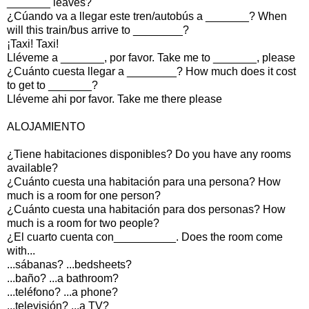
_______ leaves?
¿Cúando va a llegar este tren/autobús a _______? When
will this train/bus arrive to ________?
¡Taxi! Taxi!
Lléveme a _______, por favor. Take me to _______, please
¿Cuánto cuesta llegar a ________? How much does it cost
to get to _______?
Lléveme ahi por favor. Take me there please
ALOJAMIENTO
¿Tiene habitaciones disponibles? Do you have any rooms
available?
¿Cuánto cuesta una habitación para una persona? How
much is a room for one person?
¿Cuánto cuesta una habitación para dos personas? How
much is a room for two people?
¿El cuarto cuenta con__________. Does the room come
with...
...sábanas? ...bedsheets?
...baño? ...a bathroom?
...teléfono? ...a phone?
...televisión? ...a TV?