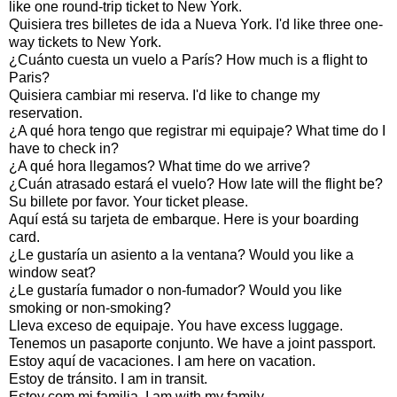
like one round-trip ticket to New York.
Quisiera tres billetes de ida a Nueva York. I'd like three one-
way tickets to New York.
¿Cuánto cuesta un vuelo a París? How much is a flight to
Paris?
Quisiera cambiar mi reserva. I'd like to change my
reservation.
¿A qué hora tengo que registrar mi equipaje? What time do I
have to check in?
¿A qué hora llegamos? What time do we arrive?
¿Cuán atrasado estará el vuelo? How late will the flight be?
Su billete por favor. Your ticket please.
Aquí está su tarjeta de embarque. Here is your boarding
card.
¿Le gustaría un asiento a la ventana? Would you like a
window seat?
¿Le gustaría fumador o non-fumador? Would you like
smoking or non-smoking?
Lleva exceso de equipaje. You have excess luggage.
Tenemos un pasaporte conjunto. We have a joint passport.
Estoy aquí de vacaciones. I am here on vacation.
Estoy de tránsito. I am in transit.
Estoy com mi familia. I am with my family.