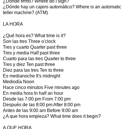
¿Dónde firmo? Where do I sign?
¿Dónde hay un cajero automático? Where is an automatic
teller machine? (ATM)
LA HORA
¿Qué hora es? What time is it?
Son las tres Three o'clock
Tres y cuarto Quarter past three
Tres y media Half past three
Cuarto para las tres Quarter to three
Tres y diez Ten past three
Diez para las tres Ten to three
Es medianoche It's midnight
Mediodía Noon
Hace cinco minutos Five minutes ago
En media hora In half an hour
Desde las 7:00 pm From 7:00 pm
Después de las 8:00 pm After 8:00 pm
Antes de las 9:00 am Before 9:00 am
¿A que hora empieza? What time does it begin?
A QUE HORA