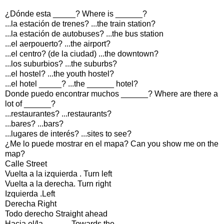
¿Dónde esta _____? Where is ______?
...la estación de trenes? ...the train station?
...la estación de autobuses? ...the bus station
...el aerpouerto? ...the airport?
...el centro? (de la ciudad) ...the downtown?
...los suburbios? ...the suburbs?
...el hostel? ...the youth hostel?
...el hotel _____? ...the ______ hotel?
Donde puedo encontrar muchos ______? Where are there a
lot of ______?
...restaurantes? ...restaurants?
...bares? ...bars?
...lugares de interés? ...sites to see?
¿Me lo puede mostrar en el mapa? Can you show me on the
map?
Calle Street
Vuelta a la izquierda . Turn left
Vuelta a la derecha. Turn right
Izquierda .Left
Derecha Right
Todo derecho Straight ahead
Hacia el/la _____. Towards the _____