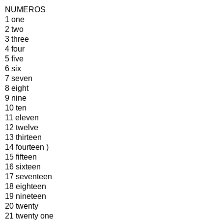
NUMEROS
1 one
2 two
3 three
4 four
5 five
6 six
7 seven
8 eight
9 nine
10 ten
11 eleven
12 twelve
13 thirteen
14 fourteen )
15 fifteen
16 sixteen
17 seventeen
18 eighteen
19 nineteen
20 twenty
21 twenty one