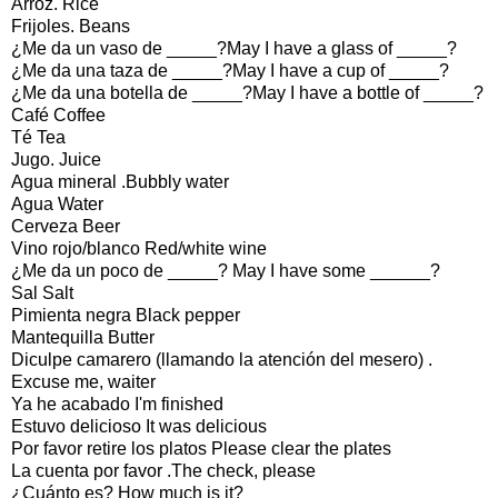
Arroz. Rice
Frijoles. Beans
¿Me da un vaso de _____?May I have a glass of _____?
¿Me da una taza de _____?May I have a cup of _____?
¿Me da una botella de _____?May I have a bottle of _____?
Café Coffee
Té Tea
Jugo. Juice
Agua mineral .Bubbly water
Agua Water
Cerveza Beer
Vino rojo/blanco Red/white wine
¿Me da un poco de _____? May I have some ______?
Sal Salt
Pimienta negra Black pepper
Mantequilla Butter
Diculpe camarero (llamando la atención del mesero) .
Excuse me, waiter
Ya he acabado I'm finished
Estuvo delicioso It was delicious
Por favor retire los platos Please clear the plates
La cuenta por favor .The check, please
¿Cuánto es? How much is it?