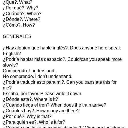
¿Qué?. What?
¿Por qué?. Why?
¿Cuándo?. When?
¿Dónde?. Where?
¿Cómo?. How?
GENERALES
¿Hay alguien que hable inglés?. Does anyone here speak
English?
¿Podría hablar más despacio?. Could/can you speak more
slowly?
Comprendo. I understand.
No comprendo. I don't understand.
¿Podría traducir esto para mí?. Can you translate this for
me?
Escriba, por favor. Please write it down.
¿Dónde está?. Where is it?
¿Cuándo llega el tren? When does the train arrive?
¿Cuántos hay?. How many are there?
¿Por qué?. Why is that?
¿Para quién es?. Who is it for?
¿Cuándo son los almacenes abiertos?. When are the stores