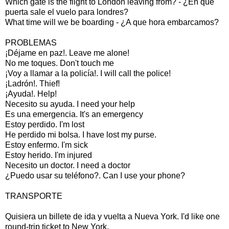
Which gate is the flight to London leaving from? - ¿En que
puerta sale el vuelo para londres?
What time will we be boarding - ¿A que hora embarcamos?
PROBLEMAS
¡Déjame en paz!. Leave me alone!
No me toques. Don't touch me
¡Voy a llamar a la policía!. I will call the police!
¡Ladrón!. Thief!
¡Ayuda!. Help!
Necesito su ayuda. I need your help
Es una emergencia. It's an emergency
Estoy perdido. I'm lost
He perdido mi bolsa. I have lost my purse.
Estoy enfermo. I'm sick
Estoy herido. I'm injured
Necesito un doctor. I need a doctor
¿Puedo usar su teléfono?. Can I use your phone?
TRANSPORTE
Quisiera un billete de ida y vuelta a Nueva York. I'd like one
round-trip ticket to New York.