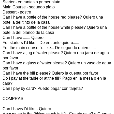
Starter - entrantes o primer plato
Main Course - segundo plato
Dessert - postre
Can I have a bottle of the house red please? Quiero una
botella del tinto de la casa
Can I have a bottle of the house white please? Quiero una
botella del blanco de la casa
Can I have ....... Quiero.......
For starters I'd like... De entrante quiero......
For the main course I'd like... De segundo quiero......
Can I have a jug of water please? Quiero una jarra de agua
por favor
Can I have a glass of water please? Quiero un vaso de agua
por favor
Can I have the bill please? Quiero la cuenta por favor
Do I pay at the table or at the till? Pago en la mesa o en la
caja?
Can I pay by card? Puedo pagar con tarjeta?
COMPRAS
Can I have/ I'd like - Quiero...
How much is that?/How much is it? - Cuanto vale? o Cuanto