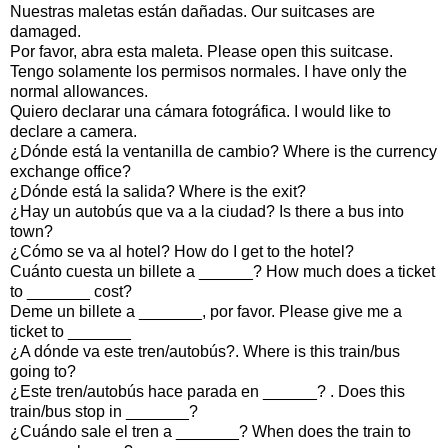
Nuestras maletas están dañadas. Our suitcases are
damaged.
Por favor, abra esta maleta. Please open this suitcase.
Tengo solamente los permisos normales. I have only the
normal allowances.
Quiero declarar una cámara fotográfica. I would like to
declare a camera.
¿Dónde está la ventanilla de cambio? Where is the currency
exchange office?
¿Dónde está la salida? Where is the exit?
¿Hay un autobús que va a la ciudad? Is there a bus into
town?
¿Cómo se va al hotel? How do I get to the hotel?
Cuánto cuesta un billete a ______? How much does a ticket
to _______ cost?
Deme un billete a _______, por favor. Please give me a
ticket to _______
¿A dónde va este tren/autobús?. Where is this train/bus
going to?
¿Este tren/autobús hace parada en ______? . Does this
train/bus stop in _______?
¿Cuándo sale el tren a _______? When does the train to