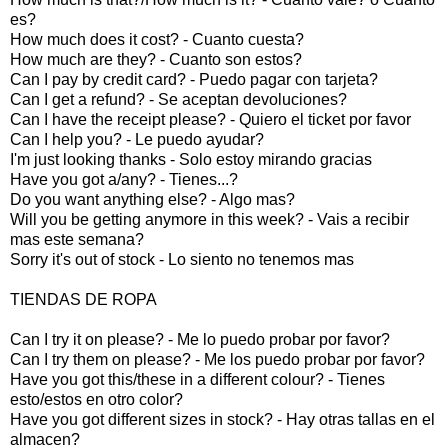
es?
How much does it cost? - Cuanto cuesta?
How much are they? - Cuanto son estos?
Can I pay by credit card? - Puedo pagar con tarjeta?
Can I get a refund? - Se aceptan devoluciones?
Can I have the receipt please? - Quiero el ticket por favor
Can I help you? - Le puedo ayudar?
I'm just looking thanks - Solo estoy mirando gracias
Have you got a/any? - Tienes...?
Do you want anything else? - Algo mas?
Will you be getting anymore in this week? - Vais a recibir
mas este semana?
Sorry it's out of stock - Lo siento no tenemos mas
TIENDAS DE ROPA
Can I try it on please? - Me lo puedo probar por favor?
Can I try them on please? - Me los puedo probar por favor?
Have you got this/these in a different colour? - Tienes
esto/estos en otro color?
Have you got different sizes in stock? - Hay otras tallas en el
almacen?