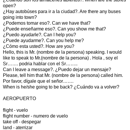
open?
¿Hay autobúses para ir a la ciudad?. Are there any buses
going into town?
¿Podemos tomar eso?. Can we have that?
¿Puede enseñarme eso?. Can you show me that?
¿Puedo ayudarle?. Can I help you?
¿Puede ayudarme?. Can you help me?
¿Cómo esta usted?. How are you?
Hello, this is Mr. (nombre de la persona) speaking. I would
like to speak to Mr.(nombre de la persona) . Hola , soy el
Sr……. podria hablar con el Sr……..
Can I leave a message?. ¿Puedo dejar un mensaje?
Please, tell him that Mr. (nombre de la persona) called him.
Por favor, dígale que el señor…….
When is he/she going to be back? ¿Cuándo va a volver?
AEROPUERTO
flight - vuelo
flight number - numero de vuelo
take off - despegar
land - aterrizar