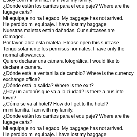
¿Dónde están los carritos para el equipaje? Where are the
lugage carts?
Mi equipaje no ha llegado. My baggage has not arrived.
He perdido mi equipaje. I have lost my baggage.
Nuestras maletas están dañadas. Our suitcases are
damaged.
Por favor, abra esta maleta. Please open this suitcase.
Tengo solamente los permisos normales. I have only the
normal allowances.
Quiero declarar una cámara fotográfica. I would like to
declare a camera.
¿Dónde está la ventanilla de cambio? Where is the currency
exchange office?
¿Dónde está la salida? Where is the exit?
¿Hay un autobús que va a la ciudad? Is there a bus into
town?
¿Cómo se va al hotel? How do I get to the hotel?
m mi familia. I am with my family.
¿Dónde están los carritos para el equipaje? Where are the
lugage carts?
Mi equipaje no ha llegado. My baggage has not arrived.
He perdido mi equipaje. I have lost my baggage.