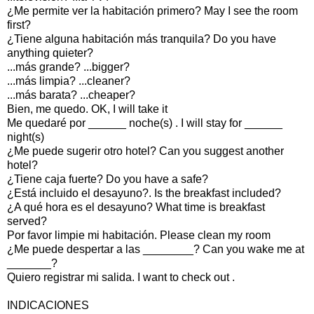
¿Me permite ver la habitación primero? May I see the room
first?
¿Tiene alguna habitación más tranquila? Do you have
anything quieter?
...más grande? ...bigger?
...más limpia? ...cleaner?
...más barata? ...cheaper?
Bien, me quedo. OK, I will take it
Me quedaré por ______ noche(s) . I will stay for ______
night(s)
¿Me puede sugerir otro hotel? Can you suggest another
hotel?
¿Tiene caja fuerte? Do you have a safe?
¿Está incluido el desayuno?. Is the breakfast included?
¿A qué hora es el desayuno? What time is breakfast
served?
Por favor limpie mi habitación. Please clean my room
¿Me puede despertar a las ________? Can you wake me at
_______?
Quiero registrar mi salida. I want to check out .
INDICACIONES