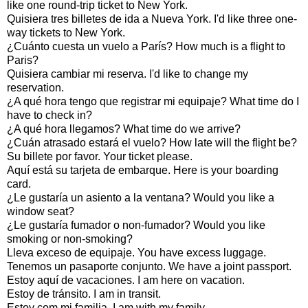
like one round-trip ticket to New York.
Quisiera tres billetes de ida a Nueva York. I'd like three one-
way tickets to New York.
¿Cuánto cuesta un vuelo a París? How much is a flight to
Paris?
Quisiera cambiar mi reserva. I'd like to change my
reservation.
¿A qué hora tengo que registrar mi equipaje? What time do I
have to check in?
¿A qué hora llegamos? What time do we arrive?
¿Cuán atrasado estará el vuelo? How late will the flight be?
Su billete por favor. Your ticket please.
Aquí está su tarjeta de embarque. Here is your boarding
card.
¿Le gustaría un asiento a la ventana? Would you like a
window seat?
¿Le gustaría fumador o non-fumador? Would you like
smoking or non-smoking?
Lleva exceso de equipaje. You have excess luggage.
Tenemos un pasaporte conjunto. We have a joint passport.
Estoy aquí de vacaciones. I am here on vacation.
Estoy de tránsito. I am in transit.
Estoy com mi familia. I am with my family.