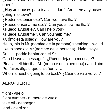
open?
¿Hay autobúses para ir a la ciudad?. Are there any buses
going into town?
¿Podemos tomar eso?. Can we have that?
¿Puede enseñarme eso?. Can you show me that?
¿Puedo ayudarle?. Can I help you?
¿Puede ayudarme?. Can you help me?
¿Cómo esta usted?. How are you?
Hello, this is Mr. (nombre de la persona) speaking. I would
like to speak to Mr.(nombre de la persona) . Hola , soy el
Sr……. podria hablar con el Sr……..
Can I leave a message?. ¿Puedo dejar un mensaje?
Please, tell him that Mr. (nombre de la persona) called him.
Por favor, dígale que el señor…….
When is he/she going to be back? ¿Cuándo va a volver?
AEROPUERTO
flight - vuelo
flight number - numero de vuelo
take off - despegar
land - aterrizar