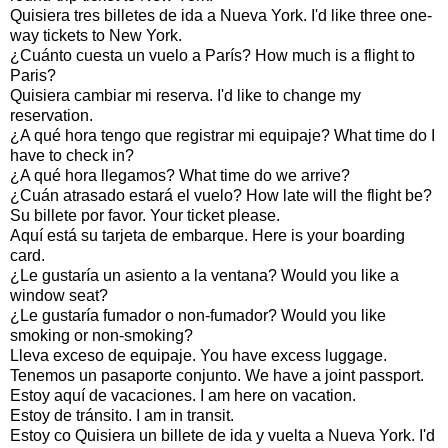
Quisiera tres billetes de ida a Nueva York. I'd like three one-
way tickets to New York.
¿Cuánto cuesta un vuelo a París? How much is a flight to
Paris?
Quisiera cambiar mi reserva. I'd like to change my
reservation.
¿A qué hora tengo que registrar mi equipaje? What time do I
have to check in?
¿A qué hora llegamos? What time do we arrive?
¿Cuán atrasado estará el vuelo? How late will the flight be?
Su billete por favor. Your ticket please.
Aquí está su tarjeta de embarque. Here is your boarding
card.
¿Le gustaría un asiento a la ventana? Would you like a
window seat?
¿Le gustaría fumador o non-fumador? Would you like
smoking or non-smoking?
Lleva exceso de equipaje. You have excess luggage.
Tenemos un pasaporte conjunto. We have a joint passport.
Estoy aquí de vacaciones. I am here on vacation.
Estoy de tránsito. I am in transit.
Estoy co Quisiera un billete de ida y vuelta a Nueva York. I'd