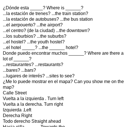
¿Dónde esta _____? Where is ______?
...la estación de trenes? ...the train station?
...la estación de autobuses? ...the bus station
...el aerpouerto? ...the airport?
...el centro? (de la ciudad) ...the downtown?
...los suburbios? ...the suburbs?
...el hostel? ...the youth hostel?
...el hotel _____? ...the ______ hotel?
Donde puedo encontrar muchos ______? Where are there a
lot of ______?
...restaurantes? ...restaurants?
...bares? ...bars?
...lugares de interés? ...sites to see?
¿Me lo puede mostrar en el mapa? Can you show me on the
map?
Calle Street
Vuelta a la izquierda . Turn left
Vuelta a la derecha. Turn right
Izquierda .Left
Derecha Right
Todo derecho Straight ahead
Hacia el/la _____. Towards the _____