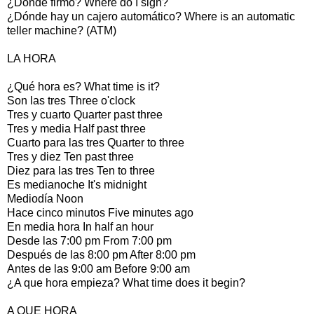
¿Dónde firmo? Where do I sign?
¿Dónde hay un cajero automático? Where is an automatic
teller machine? (ATM)
LA HORA
¿Qué hora es? What time is it?
Son las tres Three o'clock
Tres y cuarto Quarter past three
Tres y media Half past three
Cuarto para las tres Quarter to three
Tres y diez Ten past three
Diez para las tres Ten to three
Es medianoche It's midnight
Mediodía Noon
Hace cinco minutos Five minutes ago
En media hora In half an hour
Desde las 7:00 pm From 7:00 pm
Después de las 8:00 pm After 8:00 pm
Antes de las 9:00 am Before 9:00 am
¿A que hora empieza? What time does it begin?
A QUE HORA