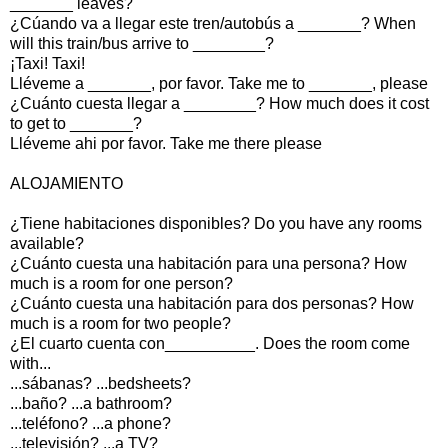
_______ leaves?
¿Cúando va a llegar este tren/autobús a _______? When
will this train/bus arrive to ________?
¡Taxi! Taxi!
Lléveme a _______, por favor. Take me to _______, please
¿Cuánto cuesta llegar a ________? How much does it cost
to get to _______?
Lléveme ahi por favor. Take me there please
ALOJAMIENTO
¿Tiene habitaciones disponibles? Do you have any rooms
available?
¿Cuánto cuesta una habitación para una persona? How
much is a room for one person?
¿Cuánto cuesta una habitación para dos personas? How
much is a room for two people?
¿El cuarto cuenta con__________. Does the room come
with...
...sábanas? ...bedsheets?
...baño? ...a bathroom?
...teléfono? ...a phone?
...televisión? ...a TV?