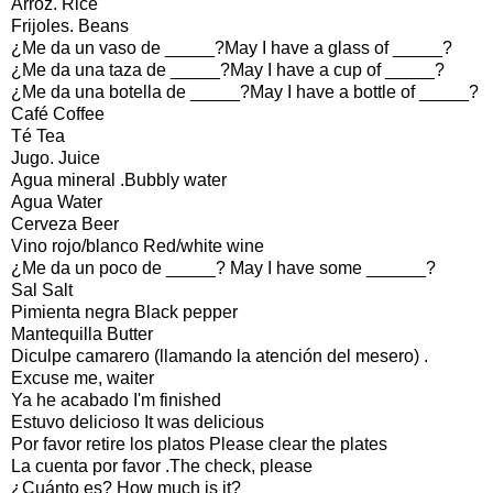
Arroz. Rice
Frijoles. Beans
¿Me da un vaso de _____?May I have a glass of _____?
¿Me da una taza de _____?May I have a cup of _____?
¿Me da una botella de _____?May I have a bottle of _____?
Café Coffee
Té Tea
Jugo. Juice
Agua mineral .Bubbly water
Agua Water
Cerveza Beer
Vino rojo/blanco Red/white wine
¿Me da un poco de _____? May I have some ______?
Sal Salt
Pimienta negra Black pepper
Mantequilla Butter
Diculpe camarero (llamando la atención del mesero) .
Excuse me, waiter
Ya he acabado I'm finished
Estuvo delicioso It was delicious
Por favor retire los platos Please clear the plates
La cuenta por favor .The check, please
¿Cuánto es? How much is it?