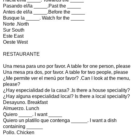
Pasando el/la _____.Past the _____
Antes de el/la _____.Before the _____
Busque la _____. Watch for the _____
Norte .North
Sur South
Este East
Oeste West
RESTAURANTE
Una mesa para uno por favor. A table for one person, please
Una mesa pra dos, por favor. A table for two people, please
¿Me permite ver el menú por favor? .Can I look at the menu,
please?
¿Hay especialidad de la casa? .Is there a house speciality?
¿Hay alguna especialidad local? Is there a local speciality?
Desayuno. Breakfast
Almuerzo. Lunch
Quiero _____. I want _____
Quiero un platillo que contenga ______. I want a dish
containing ______
Pollo. Chicken