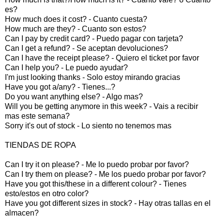
es?
How much does it cost? - Cuanto cuesta?
How much are they? - Cuanto son estos?
Can I pay by credit card? - Puedo pagar con tarjeta?
Can I get a refund? - Se aceptan devoluciones?
Can I have the receipt please? - Quiero el ticket por favor
Can I help you? - Le puedo ayudar?
I'm just looking thanks - Solo estoy mirando gracias
Have you got a/any? - Tienes...?
Do you want anything else? - Algo mas?
Will you be getting anymore in this week? - Vais a recibir
mas este semana?
Sorry it's out of stock - Lo siento no tenemos mas
TIENDAS DE ROPA
Can I try it on please? - Me lo puedo probar por favor?
Can I try them on please? - Me los puedo probar por favor?
Have you got this/these in a different colour? - Tienes
esto/estos en otro color?
Have you got different sizes in stock? - Hay otras tallas en el
almacen?