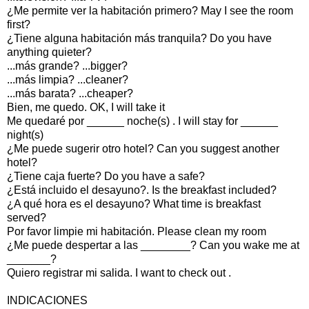
¿Me permite ver la habitación primero? May I see the room
first?
¿Tiene alguna habitación más tranquila? Do you have
anything quieter?
...más grande? ...bigger?
...más limpia? ...cleaner?
...más barata? ...cheaper?
Bien, me quedo. OK, I will take it
Me quedaré por ______ noche(s) . I will stay for ______
night(s)
¿Me puede sugerir otro hotel? Can you suggest another
hotel?
¿Tiene caja fuerte? Do you have a safe?
¿Está incluido el desayuno?. Is the breakfast included?
¿A qué hora es el desayuno? What time is breakfast
served?
Por favor limpie mi habitación. Please clean my room
¿Me puede despertar a las ________? Can you wake me at
_______?
Quiero registrar mi salida. I want to check out .
INDICACIONES