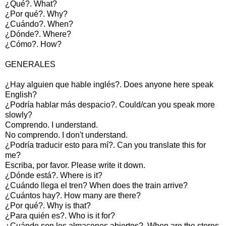
¿Qué?. What?
¿Por qué?. Why?
¿Cuándo?. When?
¿Dónde?. Where?
¿Cómo?. How?
GENERALES
¿Hay alguien que hable inglés?. Does anyone here speak
English?
¿Podría hablar más despacio?. Could/can you speak more
slowly?
Comprendo. I understand.
No comprendo. I don't understand.
¿Podría traducir esto para mí?. Can you translate this for
me?
Escriba, por favor. Please write it down.
¿Dónde está?. Where is it?
¿Cuándo llega el tren? When does the train arrive?
¿Cuántos hay?. How many are there?
¿Por qué?. Why is that?
¿Para quién es?. Who is it for?
¿Cuándo son los almacenes abiertos?. When are the stores