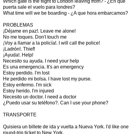
Which gate is the flight to London leaving from? - ¿En que
puerta sale el vuelo para londres?
What time will we be boarding - ¿A que hora embarcamos?
PROBLEMAS
¡Déjame en paz!. Leave me alone!
No me toques. Don't touch me
¡Voy a llamar a la policía!. I will call the police!
¡Ladrón!. Thief!
¡Ayuda!. Help!
Necesito su ayuda. I need your help
Es una emergencia. It's an emergency
Estoy perdido. I'm lost
He perdido mi bolsa. I have lost my purse.
Estoy enfermo. I'm sick
Estoy herido. I'm injured
Necesito un doctor. I need a doctor
¿Puedo usar su teléfono?. Can I use your phone?
TRANSPORTE
Quisiera un billete de ida y vuelta a Nueva York. I'd like one
round-trip ticket to New York.