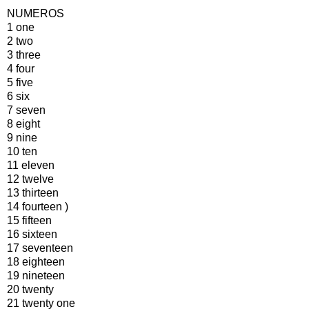
NUMEROS
1 one
2 two
3 three
4 four
5 five
6 six
7 seven
8 eight
9 nine
10 ten
11 eleven
12 twelve
13 thirteen
14 fourteen )
15 fifteen
16 sixteen
17 seventeen
18 eighteen
19 nineteen
20 twenty
21 twenty one