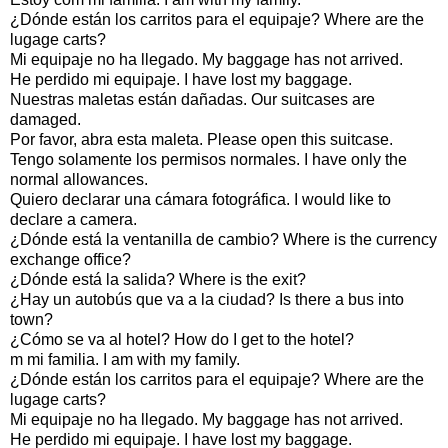
¿Dónde están los carritos para el equipaje? Where are the
lugage carts?
Mi equipaje no ha llegado. My baggage has not arrived.
He perdido mi equipaje. I have lost my baggage.
Nuestras maletas están dañadas. Our suitcases are
damaged.
Por favor, abra esta maleta. Please open this suitcase.
Tengo solamente los permisos normales. I have only the
normal allowances.
Quiero declarar una cámara fotográfica. I would like to
declare a camera.
¿Dónde está la ventanilla de cambio? Where is the currency
exchange office?
¿Dónde está la salida? Where is the exit?
¿Hay un autobús que va a la ciudad? Is there a bus into
town?
¿Cómo se va al hotel? How do I get to the hotel?
m mi familia. I am with my family.
¿Dónde están los carritos para el equipaje? Where are the
lugage carts?
Mi equipaje no ha llegado. My baggage has not arrived.
He perdido mi equipaje. I have lost my baggage.