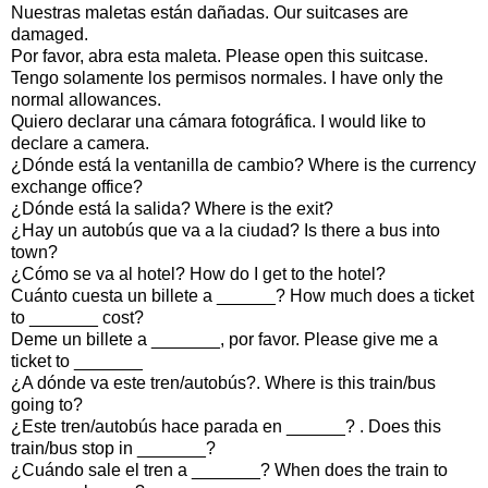
Nuestras maletas están dañadas. Our suitcases are
damaged.
Por favor, abra esta maleta. Please open this suitcase.
Tengo solamente los permisos normales. I have only the
normal allowances.
Quiero declarar una cámara fotográfica. I would like to
declare a camera.
¿Dónde está la ventanilla de cambio? Where is the currency
exchange office?
¿Dónde está la salida? Where is the exit?
¿Hay un autobús que va a la ciudad? Is there a bus into
town?
¿Cómo se va al hotel? How do I get to the hotel?
Cuánto cuesta un billete a ______? How much does a ticket
to _______ cost?
Deme un billete a _______, por favor. Please give me a
ticket to _______
¿A dónde va este tren/autobús?. Where is this train/bus
going to?
¿Este tren/autobús hace parada en ______? . Does this
train/bus stop in _______?
¿Cuándo sale el tren a _______? When does the train to