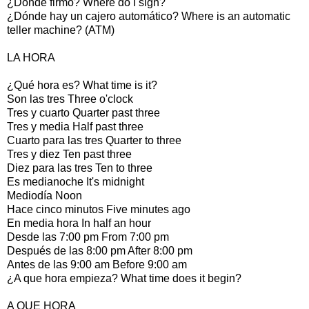
¿Dónde firmo? Where do I sign?
¿Dónde hay un cajero automático? Where is an automatic
teller machine? (ATM)
LA HORA
¿Qué hora es? What time is it?
Son las tres Three o'clock
Tres y cuarto Quarter past three
Tres y media Half past three
Cuarto para las tres Quarter to three
Tres y diez Ten past three
Diez para las tres Ten to three
Es medianoche It's midnight
Mediodía Noon
Hace cinco minutos Five minutes ago
En media hora In half an hour
Desde las 7:00 pm From 7:00 pm
Después de las 8:00 pm After 8:00 pm
Antes de las 9:00 am Before 9:00 am
¿A que hora empieza? What time does it begin?
A QUE HORA