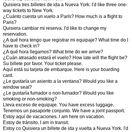
Quisiera tres billetes de ida a Nueva York. I'd like three one-
way tickets to New York.
¿Cuánto cuesta un vuelo a París? How much is a flight to
Paris?
Quisiera cambiar mi reserva. I'd like to change my
reservation.
¿A qué hora tengo que registrar mi equipaje? What time do I
have to check in?
¿A qué hora llegamos? What time do we arrive?
¿Cuán atrasado estará el vuelo? How late will the flight be?
Su billete por favor. Your ticket please.
Aquí está su tarjeta de embarque. Here is your boarding
card.
¿Le gustaría un asiento a la ventana? Would you like a
window seat?
¿Le gustaría fumador o non-fumador? Would you like
smoking or non-smoking?
Lleva exceso de equipaje. You have excess luggage.
Tenemos un pasaporte conjunto. We have a joint passport.
Estoy aquí de vacaciones. I am here on vacation.
Estoy de tránsito. I am in transit.
Estoy co Quisiera un billete de ida y vuelta a Nueva York. I'd