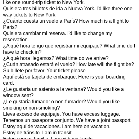
like one round-trip ticket to New York.
Quisiera tres billetes de ida a Nueva York. I'd like three one-
way tickets to New York.
¿Cuánto cuesta un vuelo a París? How much is a flight to
Paris?
Quisiera cambiar mi reserva. I'd like to change my
reservation.
¿A qué hora tengo que registrar mi equipaje? What time do I
have to check in?
¿A qué hora llegamos? What time do we arrive?
¿Cuán atrasado estará el vuelo? How late will the flight be?
Su billete por favor. Your ticket please.
Aquí está su tarjeta de embarque. Here is your boarding
card.
¿Le gustaría un asiento a la ventana? Would you like a
window seat?
¿Le gustaría fumador o non-fumador? Would you like
smoking or non-smoking?
Lleva exceso de equipaje. You have excess luggage.
Tenemos un pasaporte conjunto. We have a joint passport.
Estoy aquí de vacaciones. I am here on vacation.
Estoy de tránsito. I am in transit.
Estoy com mi familia. I am with my family.