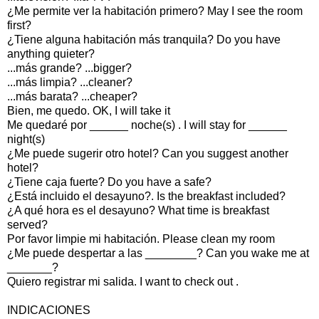
¿Me permite ver la habitación primero? May I see the room
first?
¿Tiene alguna habitación más tranquila? Do you have
anything quieter?
...más grande? ...bigger?
...más limpia? ...cleaner?
...más barata? ...cheaper?
Bien, me quedo. OK, I will take it
Me quedaré por ______ noche(s) . I will stay for ______
night(s)
¿Me puede sugerir otro hotel? Can you suggest another
hotel?
¿Tiene caja fuerte? Do you have a safe?
¿Está incluido el desayuno?. Is the breakfast included?
¿A qué hora es el desayuno? What time is breakfast
served?
Por favor limpie mi habitación. Please clean my room
¿Me puede despertar a las ________? Can you wake me at
_______?
Quiero registrar mi salida. I want to check out .
INDICACIONES