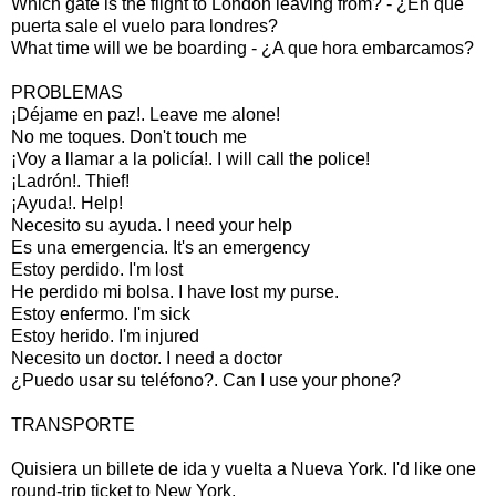
Which gate is the flight to London leaving from? - ¿En que
puerta sale el vuelo para londres?
What time will we be boarding - ¿A que hora embarcamos?
PROBLEMAS
¡Déjame en paz!. Leave me alone!
No me toques. Don't touch me
¡Voy a llamar a la policía!. I will call the police!
¡Ladrón!. Thief!
¡Ayuda!. Help!
Necesito su ayuda. I need your help
Es una emergencia. It's an emergency
Estoy perdido. I'm lost
He perdido mi bolsa. I have lost my purse.
Estoy enfermo. I'm sick
Estoy herido. I'm injured
Necesito un doctor. I need a doctor
¿Puedo usar su teléfono?. Can I use your phone?
TRANSPORTE
Quisiera un billete de ida y vuelta a Nueva York. I'd like one
round-trip ticket to New York.