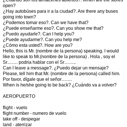
open?
¿Hay autobúses para ir a la ciudad?. Are there any buses
going into town?
¿Podemos tomar eso?. Can we have that?
¿Puede enseñarme eso?. Can you show me that?
¿Puedo ayudarle?. Can I help you?
¿Puede ayudarme?. Can you help me?
¿Cómo esta usted?. How are you?
Hello, this is Mr. (nombre de la persona) speaking. I would
like to speak to Mr.(nombre de la persona) . Hola , soy el
Sr……. podria hablar con el Sr……..
Can I leave a message?. ¿Puedo dejar un mensaje?
Please, tell him that Mr. (nombre de la persona) called him.
Por favor, dígale que el señor…….
When is he/she going to be back? ¿Cuándo va a volver?
AEROPUERTO
flight - vuelo
flight number - numero de vuelo
take off - despegar
land - aterrizar