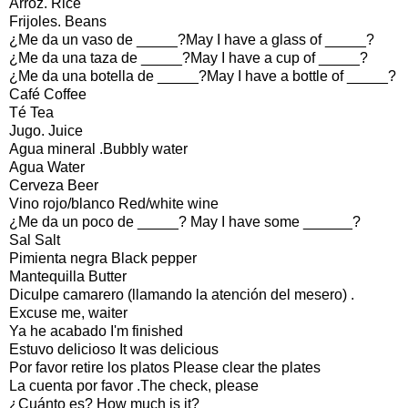
Arroz. Rice
Frijoles. Beans
¿Me da un vaso de _____?May I have a glass of _____?
¿Me da una taza de _____?May I have a cup of _____?
¿Me da una botella de _____?May I have a bottle of _____?
Café Coffee
Té Tea
Jugo. Juice
Agua mineral .Bubbly water
Agua Water
Cerveza Beer
Vino rojo/blanco Red/white wine
¿Me da un poco de _____? May I have some ______?
Sal Salt
Pimienta negra Black pepper
Mantequilla Butter
Diculpe camarero (llamando la atención del mesero) .
Excuse me, waiter
Ya he acabado I'm finished
Estuvo delicioso It was delicious
Por favor retire los platos Please clear the plates
La cuenta por favor .The check, please
¿Cuánto es? How much is it?