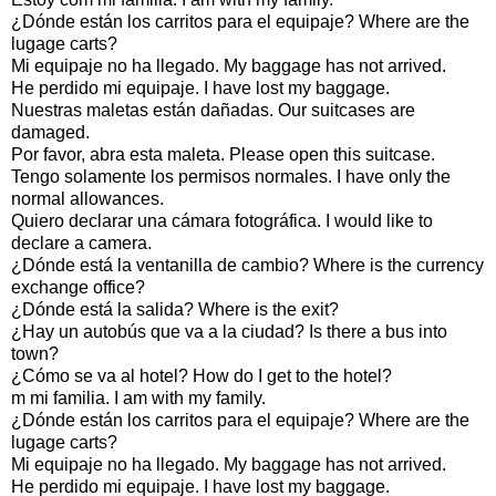
¿Dónde están los carritos para el equipaje? Where are the
lugage carts?
Mi equipaje no ha llegado. My baggage has not arrived.
He perdido mi equipaje. I have lost my baggage.
Nuestras maletas están dañadas. Our suitcases are
damaged.
Por favor, abra esta maleta. Please open this suitcase.
Tengo solamente los permisos normales. I have only the
normal allowances.
Quiero declarar una cámara fotográfica. I would like to
declare a camera.
¿Dónde está la ventanilla de cambio? Where is the currency
exchange office?
¿Dónde está la salida? Where is the exit?
¿Hay un autobús que va a la ciudad? Is there a bus into
town?
¿Cómo se va al hotel? How do I get to the hotel?
m mi familia. I am with my family.
¿Dónde están los carritos para el equipaje? Where are the
lugage carts?
Mi equipaje no ha llegado. My baggage has not arrived.
He perdido mi equipaje. I have lost my baggage.