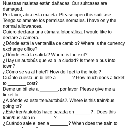
Nuestras maletas están dañadas. Our suitcases are
damaged.
Por favor, abra esta maleta. Please open this suitcase.
Tengo solamente los permisos normales. I have only the
normal allowances.
Quiero declarar una cámara fotográfica. I would like to
declare a camera.
¿Dónde está la ventanilla de cambio? Where is the currency
exchange office?
¿Dónde está la salida? Where is the exit?
¿Hay un autobús que va a la ciudad? Is there a bus into
town?
¿Cómo se va al hotel? How do I get to the hotel?
Cuánto cuesta un billete a ______? How much does a ticket
to _______ cost?
Deme un billete a _______, por favor. Please give me a
ticket to _______
¿A dónde va este tren/autobús?. Where is this train/bus
going to?
¿Este tren/autobús hace parada en ______? . Does this
train/bus stop in _______?
¿Cuándo sale el tren a _______? When does the train to