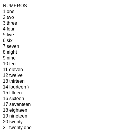
NUMEROS
1 one
2 two
3 three
4 four
5 five
6 six
7 seven
8 eight
9 nine
10 ten
11 eleven
12 twelve
13 thirteen
14 fourteen )
15 fifteen
16 sixteen
17 seventeen
18 eighteen
19 nineteen
20 twenty
21 twenty one