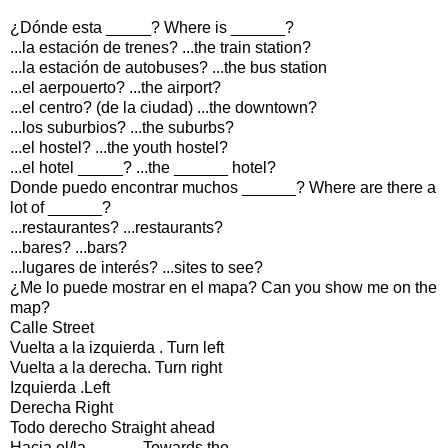
¿Dónde esta _____? Where is ______?
...la estación de trenes? ...the train station?
...la estación de autobuses? ...the bus station
...el aerpouerto? ...the airport?
...el centro? (de la ciudad) ...the downtown?
...los suburbios? ...the suburbs?
...el hostel? ...the youth hostel?
...el hotel _____? ...the ______ hotel?
Donde puedo encontrar muchos ______? Where are there a
lot of ______?
...restaurantes? ...restaurants?
...bares? ...bars?
...lugares de interés? ...sites to see?
¿Me lo puede mostrar en el mapa? Can you show me on the
map?
Calle Street
Vuelta a la izquierda . Turn left
Vuelta a la derecha. Turn right
Izquierda .Left
Derecha Right
Todo derecho Straight ahead
Hacia el/la _____. Towards the _____