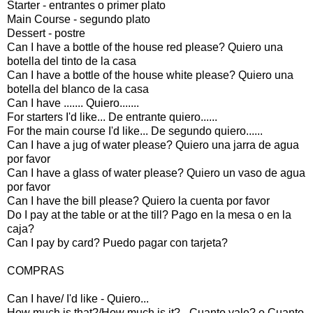
Starter - entrantes o primer plato
Main Course - segundo plato
Dessert - postre
Can I have a bottle of the house red please? Quiero una
botella del tinto de la casa
Can I have a bottle of the house white please? Quiero una
botella del blanco de la casa
Can I have ....... Quiero.......
For starters I'd like... De entrante quiero......
For the main course I'd like... De segundo quiero......
Can I have a jug of water please? Quiero una jarra de agua
por favor
Can I have a glass of water please? Quiero un vaso de agua
por favor
Can I have the bill please? Quiero la cuenta por favor
Do I pay at the table or at the till? Pago en la mesa o en la
caja?
Can I pay by card? Puedo pagar con tarjeta?
COMPRAS
Can I have/ I'd like - Quiero...
How much is that?/How much is it? - Cuanto vale? o Cuanto