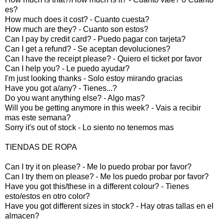
es?
How much does it cost? - Cuanto cuesta?
How much are they? - Cuanto son estos?
Can I pay by credit card? - Puedo pagar con tarjeta?
Can I get a refund? - Se aceptan devoluciones?
Can I have the receipt please? - Quiero el ticket por favor
Can I help you? - Le puedo ayudar?
I'm just looking thanks - Solo estoy mirando gracias
Have you got a/any? - Tienes...?
Do you want anything else? - Algo mas?
Will you be getting anymore in this week? - Vais a recibir
mas este semana?
Sorry it's out of stock - Lo siento no tenemos mas
TIENDAS DE ROPA
Can I try it on please? - Me lo puedo probar por favor?
Can I try them on please? - Me los puedo probar por favor?
Have you got this/these in a different colour? - Tienes
esto/estos en otro color?
Have you got different sizes in stock? - Hay otras tallas en el
almacen?