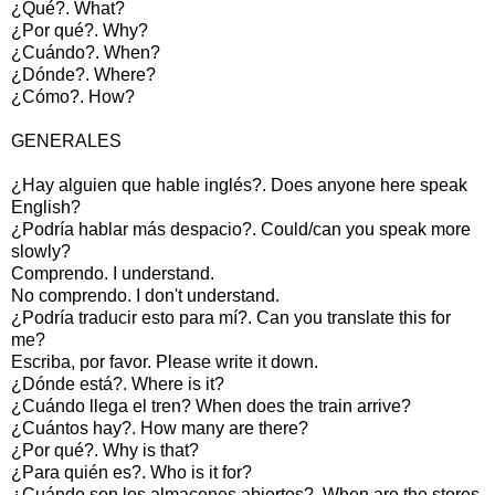
¿Qué?. What?
¿Por qué?. Why?
¿Cuándo?. When?
¿Dónde?. Where?
¿Cómo?. How?
GENERALES
¿Hay alguien que hable inglés?. Does anyone here speak
English?
¿Podría hablar más despacio?. Could/can you speak more
slowly?
Comprendo. I understand.
No comprendo. I don't understand.
¿Podría traducir esto para mí?. Can you translate this for
me?
Escriba, por favor. Please write it down.
¿Dónde está?. Where is it?
¿Cuándo llega el tren? When does the train arrive?
¿Cuántos hay?. How many are there?
¿Por qué?. Why is that?
¿Para quién es?. Who is it for?
¿Cuándo son los almacenes abiertos?. When are the stores