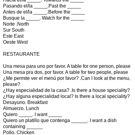
Pasando el/la _____.Past the _____
Antes de el/la _____.Before the _____
Busque la _____. Watch for the _____
Norte .North
Sur South
Este East
Oeste West
RESTAURANTE
Una mesa para uno por favor. A table for one person, please
Una mesa pra dos, por favor. A table for two people, please
¿Me permite ver el menú por favor? .Can I look at the menu,
please?
¿Hay especialidad de la casa? .Is there a house speciality?
¿Hay alguna especialidad local? Is there a local speciality?
Desayuno. Breakfast
Almuerzo. Lunch
Quiero _____. I want _____
Quiero un platillo que contenga ______. I want a dish
containing ______
Pollo. Chicken