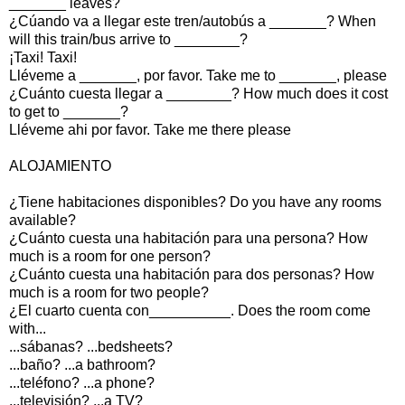
_______ leaves?
¿Cúando va a llegar este tren/autobús a _______? When
will this train/bus arrive to ________?
¡Taxi! Taxi!
Lléveme a _______, por favor. Take me to _______, please
¿Cuánto cuesta llegar a ________? How much does it cost
to get to _______?
Lléveme ahi por favor. Take me there please
ALOJAMIENTO
¿Tiene habitaciones disponibles? Do you have any rooms
available?
¿Cuánto cuesta una habitación para una persona? How
much is a room for one person?
¿Cuánto cuesta una habitación para dos personas? How
much is a room for two people?
¿El cuarto cuenta con__________. Does the room come
with...
...sábanas? ...bedsheets?
...baño? ...a bathroom?
...teléfono? ...a phone?
...televisión? ...a TV?