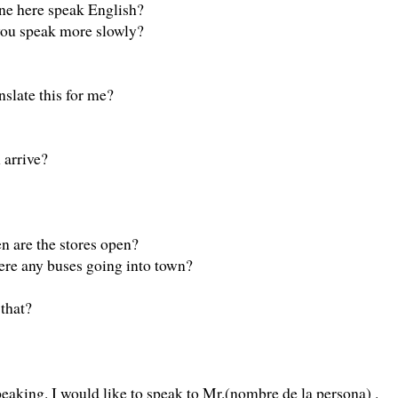
ne here speak English?
you speak more slowly?
nslate this for me?
 arrive?
 are the stores open?
here any buses going into town?
that?
peaking. I would like to speak to Mr.(nombre de la persona) .