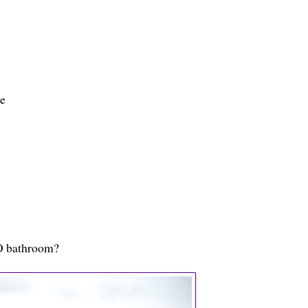
me
 O bathroom?