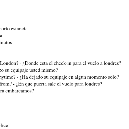
corto estancia
ia
minutos
o London? - ¿Donde esta el check-in para el vuelo a londres?
zo su equipaje usted mismo?
anytime? - ¿Ha dejado su equipaje en algun momento solo?
from? - ¿En que puerta sale el vuelo para londres?
hora embarcamos?
olice!