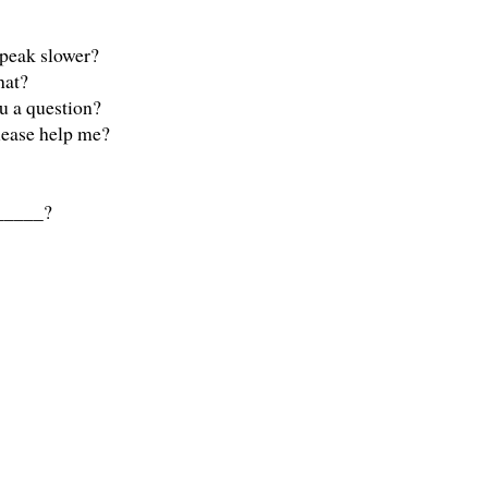
speak slower?
hat?
u a question?
lease help me?
______?