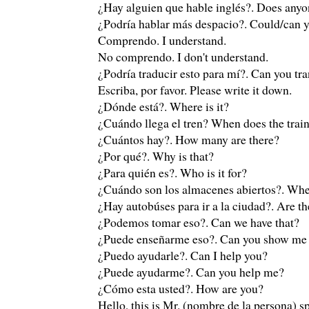
¿Hay alguien que hable inglés?. Does anyo
¿Podría hablar más despacio?. Could/can 
Comprendo. I understand.
No comprendo. I don't understand.
¿Podría traducir esto para mí?. Can you tra
Escriba, por favor. Please write it down.
¿Dónde está?. Where is it?
¿Cuándo llega el tren? When does the train
¿Cuántos hay?. How many are there?
¿Por qué?. Why is that?
¿Para quién es?. Who is it for?
¿Cuándo son los almacenes abiertos?. When
¿Hay autobúses para ir a la ciudad?. Are t
¿Podemos tomar eso?. Can we have that?
¿Puede enseñarme eso?. Can you show me 
¿Puedo ayudarle?. Can I help you?
¿Puede ayudarme?. Can you help me?
¿Cómo esta usted?. How are you?
Hello, this is Mr. (nombre de la persona) s