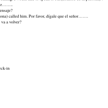
 Sr……..
ensaje?
rsona) called him. Por favor, dígale que el señor…….
va a volver?
eck-in
s