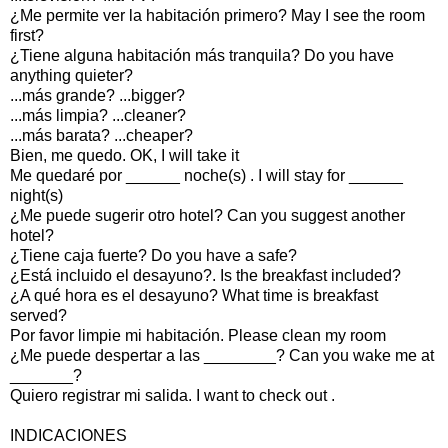
¿Me permite ver la habitación primero? May I see the room
first?
¿Tiene alguna habitación más tranquila? Do you have
anything quieter?
...más grande? ...bigger?
...más limpia? ...cleaner?
...más barata? ...cheaper?
Bien, me quedo. OK, I will take it
Me quedaré por ______ noche(s) . I will stay for ______
night(s)
¿Me puede sugerir otro hotel? Can you suggest another
hotel?
¿Tiene caja fuerte? Do you have a safe?
¿Está incluido el desayuno?. Is the breakfast included?
¿A qué hora es el desayuno? What time is breakfast
served?
Por favor limpie mi habitación. Please clean my room
¿Me puede despertar a las ________? Can you wake me at
_______?
Quiero registrar mi salida. I want to check out .
INDICACIONES