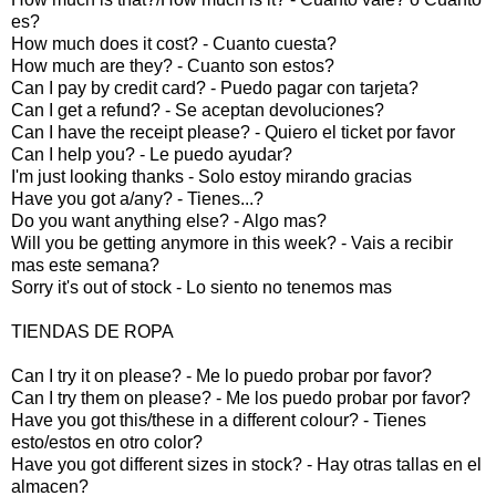
es?
How much does it cost? - Cuanto cuesta?
How much are they? - Cuanto son estos?
Can I pay by credit card? - Puedo pagar con tarjeta?
Can I get a refund? - Se aceptan devoluciones?
Can I have the receipt please? - Quiero el ticket por favor
Can I help you? - Le puedo ayudar?
I'm just looking thanks - Solo estoy mirando gracias
Have you got a/any? - Tienes...?
Do you want anything else? - Algo mas?
Will you be getting anymore in this week? - Vais a recibir
mas este semana?
Sorry it's out of stock - Lo siento no tenemos mas
TIENDAS DE ROPA
Can I try it on please? - Me lo puedo probar por favor?
Can I try them on please? - Me los puedo probar por favor?
Have you got this/these in a different colour? - Tienes
esto/estos en otro color?
Have you got different sizes in stock? - Hay otras tallas en el
almacen?