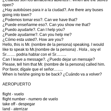
open?
¿Hay autobúses para ir a la ciudad?. Are there any buses
going into town?
¿Podemos tomar eso?. Can we have that?
¿Puede enseñarme eso?. Can you show me that?
¿Puedo ayudarle?. Can I help you?
¿Puede ayudarme?. Can you help me?
¿Cómo esta usted?. How are you?
Hello, this is Mr. (nombre de la persona) speaking. I would
like to speak to Mr.(nombre de la persona) . Hola , soy el
Sr……. podria hablar con el Sr……..
Can I leave a message?. ¿Puedo dejar un mensaje?
Please, tell him that Mr. (nombre de la persona) called him.
Por favor, dígale que el señor…….
When is he/she going to be back? ¿Cuándo va a volver?
AEROPUERTO
flight - vuelo
flight number - numero de vuelo
take off - despegar
land - aterrizar