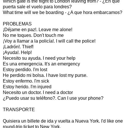
Which gate is the flight to London leaving from? - ¿En que
puerta sale el vuelo para londres?
What time will we be boarding - ¿A que hora embarcamos?
PROBLEMAS
¡Déjame en paz!. Leave me alone!
No me toques. Don't touch me
¡Voy a llamar a la policía!. I will call the police!
¡Ladrón!. Thief!
¡Ayuda!. Help!
Necesito su ayuda. I need your help
Es una emergencia. It's an emergency
Estoy perdido. I'm lost
He perdido mi bolsa. I have lost my purse.
Estoy enfermo. I'm sick
Estoy herido. I'm injured
Necesito un doctor. I need a doctor
¿Puedo usar su teléfono?. Can I use your phone?
TRANSPORTE
Quisiera un billete de ida y vuelta a Nueva York. I'd like one
round-trip ticket to New York.