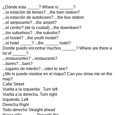
¿Dónde esta _____? Where is ______?
...la estación de trenes? ...the train station?
...la estación de autobuses? ...the bus station
...el aerpouerto? ...the airport?
...el centro? (de la ciudad) ...the downtown?
...los suburbios? ...the suburbs?
...el hostel? ...the youth hostel?
...el hotel _____? ...the ______ hotel?
Donde puedo encontrar muchos ______? Where are there a
lot of ______?
...restaurantes? ...restaurants?
...bares? ...bars?
...lugares de interés? ...sites to see?
¿Me lo puede mostrar en el mapa? Can you show me on the
map?
Calle Street
Vuelta a la izquierda . Turn left
Vuelta a la derecha. Turn right
Izquierda .Left
Derecha Right
Todo derecho Straight ahead
Hacia el/la _____. Towards the _____