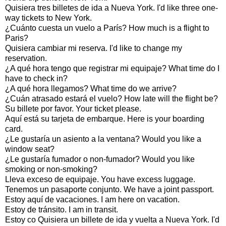
Quisiera tres billetes de ida a Nueva York. I'd like three one-
way tickets to New York.
¿Cuánto cuesta un vuelo a París? How much is a flight to
Paris?
Quisiera cambiar mi reserva. I'd like to change my
reservation.
¿A qué hora tengo que registrar mi equipaje? What time do I
have to check in?
¿A qué hora llegamos? What time do we arrive?
¿Cuán atrasado estará el vuelo? How late will the flight be?
Su billete por favor. Your ticket please.
Aquí está su tarjeta de embarque. Here is your boarding
card.
¿Le gustaría un asiento a la ventana? Would you like a
window seat?
¿Le gustaría fumador o non-fumador? Would you like
smoking or non-smoking?
Lleva exceso de equipaje. You have excess luggage.
Tenemos un pasaporte conjunto. We have a joint passport.
Estoy aquí de vacaciones. I am here on vacation.
Estoy de tránsito. I am in transit.
Estoy co Quisiera un billete de ida y vuelta a Nueva York. I'd