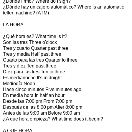
¿Dónde firmo? Where do I sign?
¿Dónde hay un cajero automático? Where is an automatic
teller machine? (ATM)
LA HORA
¿Qué hora es? What time is it?
Son las tres Three o'clock
Tres y cuarto Quarter past three
Tres y media Half past three
Cuarto para las tres Quarter to three
Tres y diez Ten past three
Diez para las tres Ten to three
Es medianoche It's midnight
Mediodía Noon
Hace cinco minutos Five minutes ago
En media hora In half an hour
Desde las 7:00 pm From 7:00 pm
Después de las 8:00 pm After 8:00 pm
Antes de las 9:00 am Before 9:00 am
¿A que hora empieza? What time does it begin?
A QUE HORA