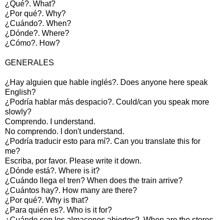
¿Qué?. What?
¿Por qué?. Why?
¿Cuándo?. When?
¿Dónde?. Where?
¿Cómo?. How?
GENERALES
¿Hay alguien que hable inglés?. Does anyone here speak
English?
¿Podría hablar más despacio?. Could/can you speak more
slowly?
Comprendo. I understand.
No comprendo. I don't understand.
¿Podría traducir esto para mí?. Can you translate this for
me?
Escriba, por favor. Please write it down.
¿Dónde está?. Where is it?
¿Cuándo llega el tren? When does the train arrive?
¿Cuántos hay?. How many are there?
¿Por qué?. Why is that?
¿Para quién es?. Who is it for?
¿Cuándo son los almacenes abiertos?. When are the stores