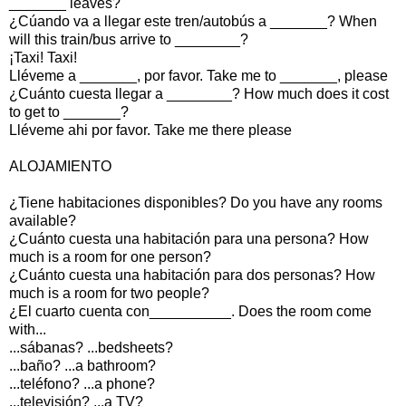
_______ leaves?
¿Cúando va a llegar este tren/autobús a _______? When
will this train/bus arrive to ________?
¡Taxi! Taxi!
Lléveme a _______, por favor. Take me to _______, please
¿Cuánto cuesta llegar a ________? How much does it cost
to get to _______?
Lléveme ahi por favor. Take me there please
ALOJAMIENTO
¿Tiene habitaciones disponibles? Do you have any rooms
available?
¿Cuánto cuesta una habitación para una persona? How
much is a room for one person?
¿Cuánto cuesta una habitación para dos personas? How
much is a room for two people?
¿El cuarto cuenta con__________. Does the room come
with...
...sábanas? ...bedsheets?
...baño? ...a bathroom?
...teléfono? ...a phone?
...televisión? ...a TV?