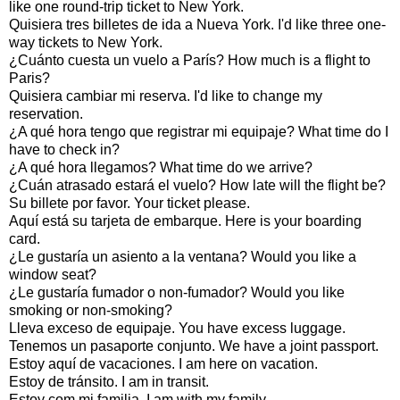
like one round-trip ticket to New York.
Quisiera tres billetes de ida a Nueva York. I'd like three one-
way tickets to New York.
¿Cuánto cuesta un vuelo a París? How much is a flight to
Paris?
Quisiera cambiar mi reserva. I'd like to change my
reservation.
¿A qué hora tengo que registrar mi equipaje? What time do I
have to check in?
¿A qué hora llegamos? What time do we arrive?
¿Cuán atrasado estará el vuelo? How late will the flight be?
Su billete por favor. Your ticket please.
Aquí está su tarjeta de embarque. Here is your boarding
card.
¿Le gustaría un asiento a la ventana? Would you like a
window seat?
¿Le gustaría fumador o non-fumador? Would you like
smoking or non-smoking?
Lleva exceso de equipaje. You have excess luggage.
Tenemos un pasaporte conjunto. We have a joint passport.
Estoy aquí de vacaciones. I am here on vacation.
Estoy de tránsito. I am in transit.
Estoy com mi familia. I am with my family.