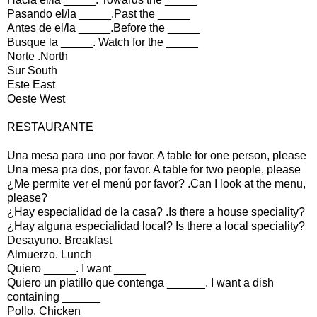
Pasando el/la _____.Past the _____
Antes de el/la _____.Before the _____
Busque la _____. Watch for the _____
Norte .North
Sur South
Este East
Oeste West
RESTAURANTE
Una mesa para uno por favor. A table for one person, please
Una mesa pra dos, por favor. A table for two people, please
¿Me permite ver el menú por favor? .Can I look at the menu,
please?
¿Hay especialidad de la casa? .Is there a house speciality?
¿Hay alguna especialidad local? Is there a local speciality?
Desayuno. Breakfast
Almuerzo. Lunch
Quiero _____. I want _____
Quiero un platillo que contenga ______. I want a dish
containing ______
Pollo. Chicken