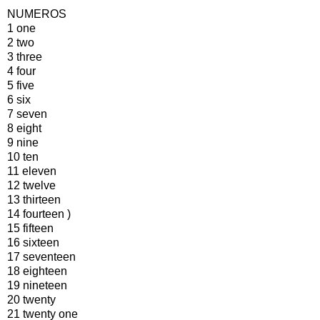
NUMEROS
1 one
2 two
3 three
4 four
5 five
6 six
7 seven
8 eight
9 nine
10 ten
11 eleven
12 twelve
13 thirteen
14 fourteen )
15 fifteen
16 sixteen
17 seventeen
18 eighteen
19 nineteen
20 twenty
21 twenty one