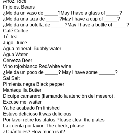
Arroz. Rice
Frijoles. Beans
¿Me da un vaso de _____?May I have a glass of _____?
¿Me da una taza de _____?May I have a cup of _____?
¿Me da una botella de _____?May I have a bottle of _____?
Café Coffee
Té Tea
Jugo. Juice
Agua mineral .Bubbly water
Agua Water
Cerveza Beer
Vino rojo/blanco Red/white wine
¿Me da un poco de _____? May I have some ______?
Sal Salt
Pimienta negra Black pepper
Mantequilla Butter
Diculpe camarero (llamando la atención del mesero) .
Excuse me, waiter
Ya he acabado I'm finished
Estuvo delicioso It was delicious
Por favor retire los platos Please clear the plates
La cuenta por favor .The check, please
¿Cuánto es? How much is it?