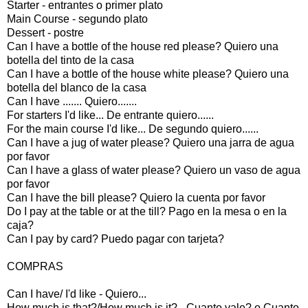
Starter - entrantes o primer plato
Main Course - segundo plato
Dessert - postre
Can I have a bottle of the house red please? Quiero una
botella del tinto de la casa
Can I have a bottle of the house white please? Quiero una
botella del blanco de la casa
Can I have ....... Quiero.......
For starters I'd like... De entrante quiero......
For the main course I'd like... De segundo quiero......
Can I have a jug of water please? Quiero una jarra de agua
por favor
Can I have a glass of water please? Quiero un vaso de agua
por favor
Can I have the bill please? Quiero la cuenta por favor
Do I pay at the table or at the till? Pago en la mesa o en la
caja?
Can I pay by card? Puedo pagar con tarjeta?
COMPRAS
Can I have/ I'd like - Quiero...
How much is that?/How much is it? - Cuanto vale? o Cuanto