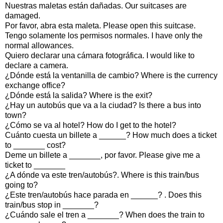
Nuestras maletas están dañadas. Our suitcases are
damaged.
Por favor, abra esta maleta. Please open this suitcase.
Tengo solamente los permisos normales. I have only the
normal allowances.
Quiero declarar una cámara fotográfica. I would like to
declare a camera.
¿Dónde está la ventanilla de cambio? Where is the currency
exchange office?
¿Dónde está la salida? Where is the exit?
¿Hay un autobús que va a la ciudad? Is there a bus into
town?
¿Cómo se va al hotel? How do I get to the hotel?
Cuánto cuesta un billete a ______? How much does a ticket
to _______ cost?
Deme un billete a _______, por favor. Please give me a
ticket to _______
¿A dónde va este tren/autobús?. Where is this train/bus
going to?
¿Este tren/autobús hace parada en ______? . Does this
train/bus stop in _______?
¿Cuándo sale el tren a _______? When does the train to