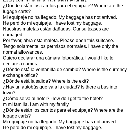
¿Dónde están los carritos para el equipaje? Where are the
lugage carts?
Mi equipaje no ha llegado. My baggage has not arrived.
He perdido mi equipaje. I have lost my baggage.
Nuestras maletas están dañadas. Our suitcases are
damaged.
Por favor, abra esta maleta. Please open this suitcase.
Tengo solamente los permisos normales. I have only the
normal allowances.
Quiero declarar una cámara fotográfica. I would like to
declare a camera.
¿Dónde está la ventanilla de cambio? Where is the currency
exchange office?
¿Dónde está la salida? Where is the exit?
¿Hay un autobús que va a la ciudad? Is there a bus into
town?
¿Cómo se va al hotel? How do I get to the hotel?
m mi familia. I am with my family.
¿Dónde están los carritos para el equipaje? Where are the
lugage carts?
Mi equipaje no ha llegado. My baggage has not arrived.
He perdido mi equipaje. I have lost my baggage.