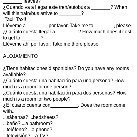
_______ leaves?
¿Cúando va a llegar este tren/autobús a _______? When
will this train/bus arrive to ________?
¡Taxi! Taxi!
Lléveme a _______, por favor. Take me to _______, please
¿Cuánto cuesta llegar a ________? How much does it cost
to get to _______?
Lléveme ahi por favor. Take me there please
ALOJAMIENTO
¿Tiene habitaciones disponibles? Do you have any rooms
available?
¿Cuánto cuesta una habitación para una persona? How
much is a room for one person?
¿Cuánto cuesta una habitación para dos personas? How
much is a room for two people?
¿El cuarto cuenta con__________. Does the room come
with...
...sábanas? ...bedsheets?
...baño? ...a bathroom?
...teléfono? ...a phone?
...televisión? ...a TV?