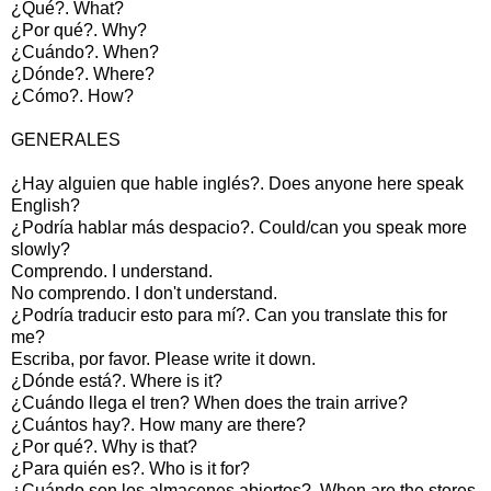
¿Qué?. What?
¿Por qué?. Why?
¿Cuándo?. When?
¿Dónde?. Where?
¿Cómo?. How?
GENERALES
¿Hay alguien que hable inglés?. Does anyone here speak
English?
¿Podría hablar más despacio?. Could/can you speak more
slowly?
Comprendo. I understand.
No comprendo. I don't understand.
¿Podría traducir esto para mí?. Can you translate this for
me?
Escriba, por favor. Please write it down.
¿Dónde está?. Where is it?
¿Cuándo llega el tren? When does the train arrive?
¿Cuántos hay?. How many are there?
¿Por qué?. Why is that?
¿Para quién es?. Who is it for?
¿Cuándo son los almacenes abiertos?. When are the stores