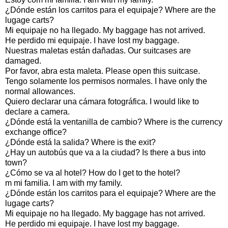
¿Dónde están los carritos para el equipaje? Where are the
lugage carts?
Mi equipaje no ha llegado. My baggage has not arrived.
He perdido mi equipaje. I have lost my baggage.
Nuestras maletas están dañadas. Our suitcases are
damaged.
Por favor, abra esta maleta. Please open this suitcase.
Tengo solamente los permisos normales. I have only the
normal allowances.
Quiero declarar una cámara fotográfica. I would like to
declare a camera.
¿Dónde está la ventanilla de cambio? Where is the currency
exchange office?
¿Dónde está la salida? Where is the exit?
¿Hay un autobús que va a la ciudad? Is there a bus into
town?
¿Cómo se va al hotel? How do I get to the hotel?
m mi familia. I am with my family.
¿Dónde están los carritos para el equipaje? Where are the
lugage carts?
Mi equipaje no ha llegado. My baggage has not arrived.
He perdido mi equipaje. I have lost my baggage.