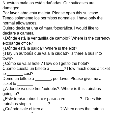
Nuestras maletas están dañadas. Our suitcases are
damaged.
Por favor, abra esta maleta. Please open this suitcase.
Tengo solamente los permisos normales. I have only the
normal allowances.
Quiero declarar una cámara fotográfica. I would like to
declare a camera.
¿Dónde está la ventanilla de cambio? Where is the currency
exchange office?
¿Dónde está la salida? Where is the exit?
¿Hay un autobús que va a la ciudad? Is there a bus into
town?
¿Cómo se va al hotel? How do I get to the hotel?
Cuánto cuesta un billete a ______? How much does a ticket
to _______ cost?
Deme un billete a _______, por favor. Please give me a
ticket to _______
¿A dónde va este tren/autobús?. Where is this train/bus
going to?
¿Este tren/autobús hace parada en ______? . Does this
train/bus stop in _______?
¿Cuándo sale el tren a _______? When does the train to