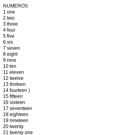
NUMEROS
1 one
2 two
3 three
4 four
5 five
6 six
7 seven
8 eight
9 nine
10 ten
11 eleven
12 twelve
13 thirteen
14 fourteen )
15 fifteen
16 sixteen
17 seventeen
18 eighteen
19 nineteen
20 twenty
21 twenty one