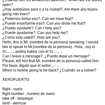
open?
¿Hay autobúses para ir a la ciudad?. Are there any buses
going into town?
¿Podemos tomar eso?. Can we have that?
¿Puede enseñarme eso?. Can you show me that?
¿Puedo ayudarle?. Can I help you?
¿Puede ayudarme?. Can you help me?
¿Cómo esta usted?. How are you?
Hello, this is Mr. (nombre de la persona) speaking. I would
like to speak to Mr.(nombre de la persona) . Hola , soy el
Sr……. podria hablar con el Sr……..
Can I leave a message?. ¿Puedo dejar un mensaje?
Please, tell him that Mr. (nombre de la persona) called him.
Por favor, dígale que el señor…….
When is he/she going to be back? ¿Cuándo va a volver?
AEROPUERTO
flight - vuelo
flight number - numero de vuelo
take off - despegar
land - aterrizar