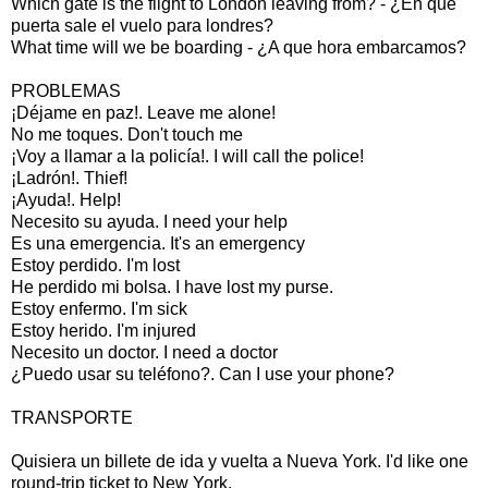
Which gate is the flight to London leaving from? - ¿En que
puerta sale el vuelo para londres?
What time will we be boarding - ¿A que hora embarcamos?
PROBLEMAS
¡Déjame en paz!. Leave me alone!
No me toques. Don't touch me
¡Voy a llamar a la policía!. I will call the police!
¡Ladrón!. Thief!
¡Ayuda!. Help!
Necesito su ayuda. I need your help
Es una emergencia. It's an emergency
Estoy perdido. I'm lost
He perdido mi bolsa. I have lost my purse.
Estoy enfermo. I'm sick
Estoy herido. I'm injured
Necesito un doctor. I need a doctor
¿Puedo usar su teléfono?. Can I use your phone?
TRANSPORTE
Quisiera un billete de ida y vuelta a Nueva York. I'd like one
round-trip ticket to New York.