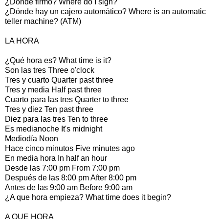
¿Dónde firmo? Where do I sign?
¿Dónde hay un cajero automático? Where is an automatic
teller machine? (ATM)
LA HORA
¿Qué hora es? What time is it?
Son las tres Three o'clock
Tres y cuarto Quarter past three
Tres y media Half past three
Cuarto para las tres Quarter to three
Tres y diez Ten past three
Diez para las tres Ten to three
Es medianoche It's midnight
Mediodía Noon
Hace cinco minutos Five minutes ago
En media hora In half an hour
Desde las 7:00 pm From 7:00 pm
Después de las 8:00 pm After 8:00 pm
Antes de las 9:00 am Before 9:00 am
¿A que hora empieza? What time does it begin?
A QUE HORA