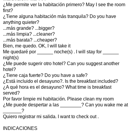
¿Me permite ver la habitación primero? May I see the room
first?
¿Tiene alguna habitación más tranquila? Do you have
anything quieter?
...más grande? ...bigger?
...más limpia? ...cleaner?
...más barata? ...cheaper?
Bien, me quedo. OK, I will take it
Me quedaré por ______ noche(s) . I will stay for ______
night(s)
¿Me puede sugerir otro hotel? Can you suggest another
hotel?
¿Tiene caja fuerte? Do you have a safe?
¿Está incluido el desayuno?. Is the breakfast included?
¿A qué hora es el desayuno? What time is breakfast
served?
Por favor limpie mi habitación. Please clean my room
¿Me puede despertar a las ________? Can you wake me at
_______?
Quiero registrar mi salida. I want to check out .
INDICACIONES