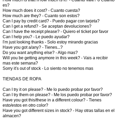
es?
How much does it cost? - Cuanto cuesta?
How much are they? - Cuanto son estos?
Can I pay by credit card? - Puedo pagar con tarjeta?
Can I get a refund? - Se aceptan devoluciones?
Can I have the receipt please? - Quiero el ticket por favor
Can I help you? - Le puedo ayudar?
I'm just looking thanks - Solo estoy mirando gracias
Have you got a/any? - Tienes...?
Do you want anything else? - Algo mas?
Will you be getting anymore in this week? - Vais a recibir
mas este semana?
Sorry it's out of stock - Lo siento no tenemos mas
TIENDAS DE ROPA
Can I try it on please? - Me lo puedo probar por favor?
Can I try them on please? - Me los puedo probar por favor?
Have you got this/these in a different colour? - Tienes
esto/estos en otro color?
Have you got different sizes in stock? - Hay otras tallas en el
almacen?