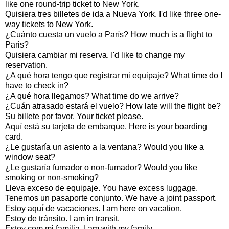
like one round-trip ticket to New York.
Quisiera tres billetes de ida a Nueva York. I'd like three one-
way tickets to New York.
¿Cuánto cuesta un vuelo a París? How much is a flight to
Paris?
Quisiera cambiar mi reserva. I'd like to change my
reservation.
¿A qué hora tengo que registrar mi equipaje? What time do I
have to check in?
¿A qué hora llegamos? What time do we arrive?
¿Cuán atrasado estará el vuelo? How late will the flight be?
Su billete por favor. Your ticket please.
Aquí está su tarjeta de embarque. Here is your boarding
card.
¿Le gustaría un asiento a la ventana? Would you like a
window seat?
¿Le gustaría fumador o non-fumador? Would you like
smoking or non-smoking?
Lleva exceso de equipaje. You have excess luggage.
Tenemos un pasaporte conjunto. We have a joint passport.
Estoy aquí de vacaciones. I am here on vacation.
Estoy de tránsito. I am in transit.
Estoy com mi familia. I am with my family.