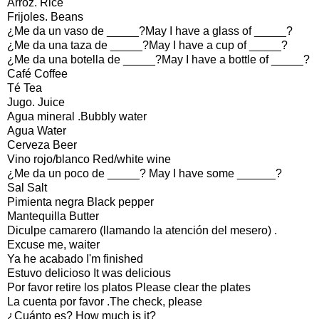
Arroz. Rice
Frijoles. Beans
¿Me da un vaso de _____?May I have a glass of _____?
¿Me da una taza de _____?May I have a cup of _____?
¿Me da una botella de _____?May I have a bottle of _____?
Café Coffee
Té Tea
Jugo. Juice
Agua mineral .Bubbly water
Agua Water
Cerveza Beer
Vino rojo/blanco Red/white wine
¿Me da un poco de _____? May I have some ______?
Sal Salt
Pimienta negra Black pepper
Mantequilla Butter
Diculpe camarero (llamando la atención del mesero) .
Excuse me, waiter
Ya he acabado I'm finished
Estuvo delicioso It was delicious
Por favor retire los platos Please clear the plates
La cuenta por favor .The check, please
¿Cuánto es? How much is it?