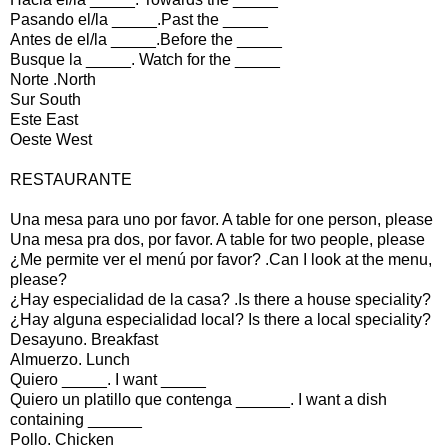
Pasando el/la _____.Past the _____
Antes de el/la _____.Before the _____
Busque la _____. Watch for the _____
Norte .North
Sur South
Este East
Oeste West
RESTAURANTE
Una mesa para uno por favor. A table for one person, please
Una mesa pra dos, por favor. A table for two people, please
¿Me permite ver el menú por favor? .Can I look at the menu,
please?
¿Hay especialidad de la casa? .Is there a house speciality?
¿Hay alguna especialidad local? Is there a local speciality?
Desayuno. Breakfast
Almuerzo. Lunch
Quiero _____. I want _____
Quiero un platillo que contenga ______. I want a dish
containing ______
Pollo. Chicken