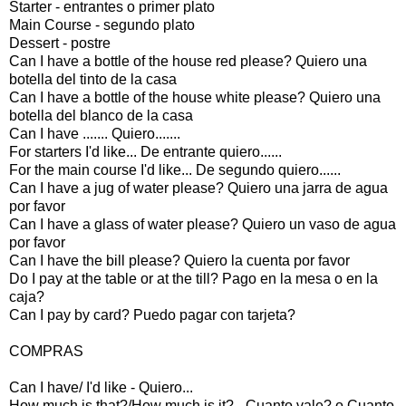
Starter - entrantes o primer plato
Main Course - segundo plato
Dessert - postre
Can I have a bottle of the house red please? Quiero una
botella del tinto de la casa
Can I have a bottle of the house white please? Quiero una
botella del blanco de la casa
Can I have ....... Quiero.......
For starters I'd like... De entrante quiero......
For the main course I'd like... De segundo quiero......
Can I have a jug of water please? Quiero una jarra de agua
por favor
Can I have a glass of water please? Quiero un vaso de agua
por favor
Can I have the bill please? Quiero la cuenta por favor
Do I pay at the table or at the till? Pago en la mesa o en la
caja?
Can I pay by card? Puedo pagar con tarjeta?
COMPRAS
Can I have/ I'd like - Quiero...
How much is that?/How much is it? - Cuanto vale? o Cuanto