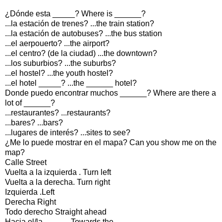
¿Dónde esta _____? Where is ______?
...la estación de trenes? ...the train station?
...la estación de autobuses? ...the bus station
...el aerpouerto? ...the airport?
...el centro? (de la ciudad) ...the downtown?
...los suburbios? ...the suburbs?
...el hostel? ...the youth hostel?
...el hotel _____? ...the ______ hotel?
Donde puedo encontrar muchos ______? Where are there a
lot of ______?
...restaurantes? ...restaurants?
...bares? ...bars?
...lugares de interés? ...sites to see?
¿Me lo puede mostrar en el mapa? Can you show me on the
map?
Calle Street
Vuelta a la izquierda . Turn left
Vuelta a la derecha. Turn right
Izquierda .Left
Derecha Right
Todo derecho Straight ahead
Hacia el/la _____. Towards the _____