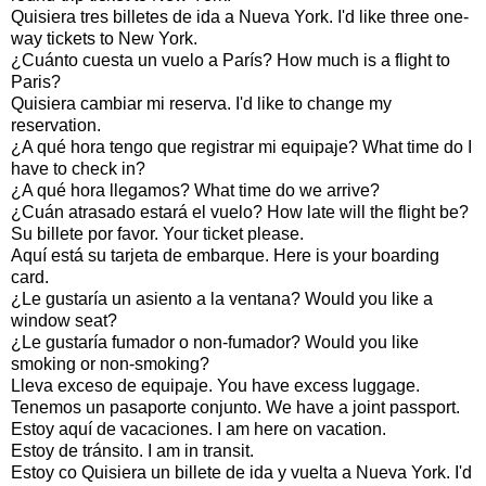
Quisiera tres billetes de ida a Nueva York. I'd like three one-
way tickets to New York.
¿Cuánto cuesta un vuelo a París? How much is a flight to
Paris?
Quisiera cambiar mi reserva. I'd like to change my
reservation.
¿A qué hora tengo que registrar mi equipaje? What time do I
have to check in?
¿A qué hora llegamos? What time do we arrive?
¿Cuán atrasado estará el vuelo? How late will the flight be?
Su billete por favor. Your ticket please.
Aquí está su tarjeta de embarque. Here is your boarding
card.
¿Le gustaría un asiento a la ventana? Would you like a
window seat?
¿Le gustaría fumador o non-fumador? Would you like
smoking or non-smoking?
Lleva exceso de equipaje. You have excess luggage.
Tenemos un pasaporte conjunto. We have a joint passport.
Estoy aquí de vacaciones. I am here on vacation.
Estoy de tránsito. I am in transit.
Estoy co Quisiera un billete de ida y vuelta a Nueva York. I'd