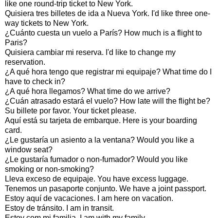
like one round-trip ticket to New York.
Quisiera tres billetes de ida a Nueva York. I'd like three one-
way tickets to New York.
¿Cuánto cuesta un vuelo a París? How much is a flight to
Paris?
Quisiera cambiar mi reserva. I'd like to change my
reservation.
¿A qué hora tengo que registrar mi equipaje? What time do I
have to check in?
¿A qué hora llegamos? What time do we arrive?
¿Cuán atrasado estará el vuelo? How late will the flight be?
Su billete por favor. Your ticket please.
Aquí está su tarjeta de embarque. Here is your boarding
card.
¿Le gustaría un asiento a la ventana? Would you like a
window seat?
¿Le gustaría fumador o non-fumador? Would you like
smoking or non-smoking?
Lleva exceso de equipaje. You have excess luggage.
Tenemos un pasaporte conjunto. We have a joint passport.
Estoy aquí de vacaciones. I am here on vacation.
Estoy de tránsito. I am in transit.
Estoy com mi familia. I am with my family.