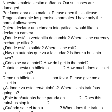
Nuestras maletas están dañadas. Our suitcases are
damaged.
Por favor, abra esta maleta. Please open this suitcase.
Tengo solamente los permisos normales. I have only the
normal allowances.
Quiero declarar una cámara fotográfica. I would like to
declare a camera.
¿Dónde está la ventanilla de cambio? Where is the currency
exchange office?
¿Dónde está la salida? Where is the exit?
¿Hay un autobús que va a la ciudad? Is there a bus into
town?
¿Cómo se va al hotel? How do I get to the hotel?
Cuánto cuesta un billete a ______? How much does a ticket
to _______ cost?
Deme un billete a _______, por favor. Please give me a
ticket to _______
¿A dónde va este tren/autobús?. Where is this train/bus
going to?
¿Este tren/autobús hace parada en ______? . Does this
train/bus stop in _______?
¿Cuándo sale el tren a _______? When does the train to