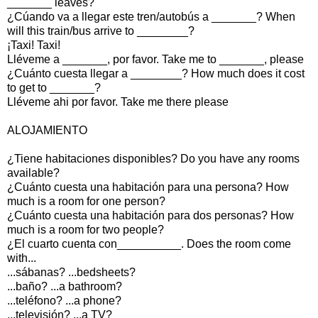
_______ leaves?
¿Cúando va a llegar este tren/autobús a _______? When
will this train/bus arrive to ________?
¡Taxi! Taxi!
Lléveme a _______, por favor. Take me to _______, please
¿Cuánto cuesta llegar a ________? How much does it cost
to get to _______?
Lléveme ahi por favor. Take me there please
ALOJAMIENTO
¿Tiene habitaciones disponibles? Do you have any rooms
available?
¿Cuánto cuesta una habitación para una persona? How
much is a room for one person?
¿Cuánto cuesta una habitación para dos personas? How
much is a room for two people?
¿El cuarto cuenta con__________. Does the room come
with...
...sábanas? ...bedsheets?
...baño? ...a bathroom?
...teléfono? ...a phone?
...televisión? ...a TV?