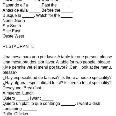
Pasando el/la _____.Past the _____
Antes de el/la _____.Before the _____
Busque la _____. Watch for the _____
Norte .North
Sur South
Este East
Oeste West
RESTAURANTE
Una mesa para uno por favor. A table for one person, please
Una mesa pra dos, por favor. A table for two people, please
¿Me permite ver el menú por favor? .Can I look at the menu,
please?
¿Hay especialidad de la casa? .Is there a house speciality?
¿Hay alguna especialidad local? Is there a local speciality?
Desayuno. Breakfast
Almuerzo. Lunch
Quiero _____. I want _____
Quiero un platillo que contenga ______. I want a dish
containing ______
Pollo. Chicken