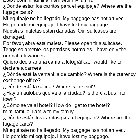
¿Dónde están los carritos para el equipaje? Where are the
lugage carts?
Mi equipaje no ha llegado. My baggage has not arrived.
He perdido mi equipaje. I have lost my baggage.
Nuestras maletas están dañadas. Our suitcases are
damaged.
Por favor, abra esta maleta. Please open this suitcase.
Tengo solamente los permisos normales. I have only the
normal allowances.
Quiero declarar una cámara fotográfica. I would like to
declare a camera.
¿Dónde está la ventanilla de cambio? Where is the currency
exchange office?
¿Dónde está la salida? Where is the exit?
¿Hay un autobús que va a la ciudad? Is there a bus into
town?
¿Cómo se va al hotel? How do I get to the hotel?
m mi familia. I am with my family.
¿Dónde están los carritos para el equipaje? Where are the
lugage carts?
Mi equipaje no ha llegado. My baggage has not arrived.
He perdido mi equipaje. I have lost my baggage.