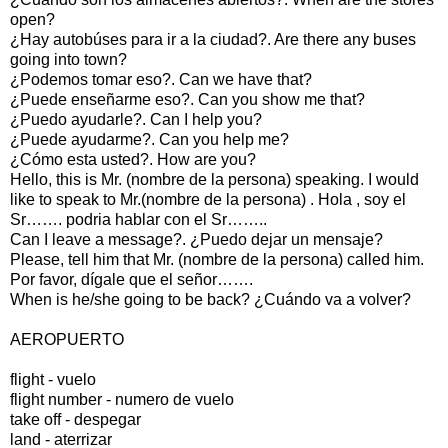
open?
¿Hay autobúses para ir a la ciudad?. Are there any buses
going into town?
¿Podemos tomar eso?. Can we have that?
¿Puede enseñarme eso?. Can you show me that?
¿Puedo ayudarle?. Can I help you?
¿Puede ayudarme?. Can you help me?
¿Cómo esta usted?. How are you?
Hello, this is Mr. (nombre de la persona) speaking. I would
like to speak to Mr.(nombre de la persona) . Hola , soy el
Sr……. podria hablar con el Sr……..
Can I leave a message?. ¿Puedo dejar un mensaje?
Please, tell him that Mr. (nombre de la persona) called him.
Por favor, dígale que el señor…….
When is he/she going to be back? ¿Cuándo va a volver?
AEROPUERTO
flight - vuelo
flight number - numero de vuelo
take off - despegar
land - aterrizar