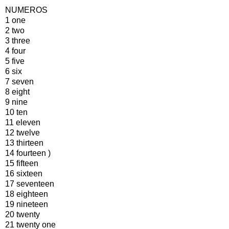
NUMEROS
1 one
2 two
3 three
4 four
5 five
6 six
7 seven
8 eight
9 nine
10 ten
11 eleven
12 twelve
13 thirteen
14 fourteen )
15 fifteen
16 sixteen
17 seventeen
18 eighteen
19 nineteen
20 twenty
21 twenty one