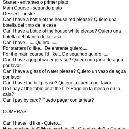
Starter - entrantes o primer plato
Main Course - segundo plato
Dessert - postre
Can I have a bottle of the house red please? Quiero una
botella del tinto de la casa
Can I have a bottle of the house white please? Quiero una
botella del blanco de la casa
Can I have ....... Quiero.......
For starters I'd like... De entrante quiero......
For the main course I'd like... De segundo quiero......
Can I have a jug of water please? Quiero una jarra de agua
por favor
Can I have a glass of water please? Quiero un vaso de agua
por favor
Can I have the bill please? Quiero la cuenta por favor
Do I pay at the table or at the till? Pago en la mesa o en la
caja?
Can I pay by card? Puedo pagar con tarjeta?
COMPRAS
Can I have/ I'd like - Quiero...
How much is that?/How much is it? - Cuanto vale? o Cuanto