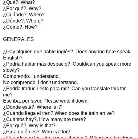
¿Qué?. What?
¿Por qué?. Why?
¿Cuándo?. When?
¿Dónde?. Where?
¿Cómo?. How?
GENERALES
¿Hay alguien que hable inglés?. Does anyone here speak
English?
¿Podría hablar más despacio?. Could/can you speak more
slowly?
Comprendo. I understand.
No comprendo. I don't understand.
¿Podría traducir esto para mí?. Can you translate this for
me?
Escriba, por favor. Please write it down.
¿Dónde está?. Where is it?
¿Cuándo llega el tren? When does the train arrive?
¿Cuántos hay?. How many are there?
¿Por qué?. Why is that?
¿Para quién es?. Who is it for?
¿Cuándo son los almacenes abiertos?. When are the stores