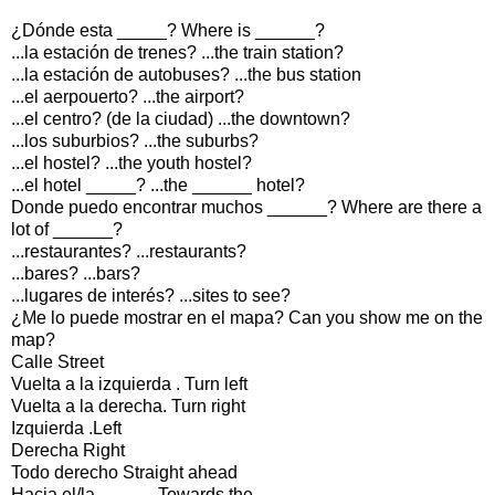
¿Dónde esta _____? Where is ______?
...la estación de trenes? ...the train station?
...la estación de autobuses? ...the bus station
...el aerpouerto? ...the airport?
...el centro? (de la ciudad) ...the downtown?
...los suburbios? ...the suburbs?
...el hostel? ...the youth hostel?
...el hotel _____? ...the ______ hotel?
Donde puedo encontrar muchos ______? Where are there a
lot of ______?
...restaurantes? ...restaurants?
...bares? ...bars?
...lugares de interés? ...sites to see?
¿Me lo puede mostrar en el mapa? Can you show me on the
map?
Calle Street
Vuelta a la izquierda . Turn left
Vuelta a la derecha. Turn right
Izquierda .Left
Derecha Right
Todo derecho Straight ahead
Hacia el/la _____. Towards the _____