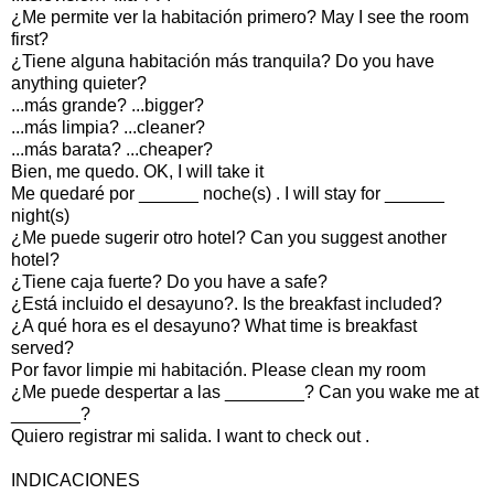
¿Me permite ver la habitación primero? May I see the room
first?
¿Tiene alguna habitación más tranquila? Do you have
anything quieter?
...más grande? ...bigger?
...más limpia? ...cleaner?
...más barata? ...cheaper?
Bien, me quedo. OK, I will take it
Me quedaré por ______ noche(s) . I will stay for ______
night(s)
¿Me puede sugerir otro hotel? Can you suggest another
hotel?
¿Tiene caja fuerte? Do you have a safe?
¿Está incluido el desayuno?. Is the breakfast included?
¿A qué hora es el desayuno? What time is breakfast
served?
Por favor limpie mi habitación. Please clean my room
¿Me puede despertar a las ________? Can you wake me at
_______?
Quiero registrar mi salida. I want to check out .
INDICACIONES