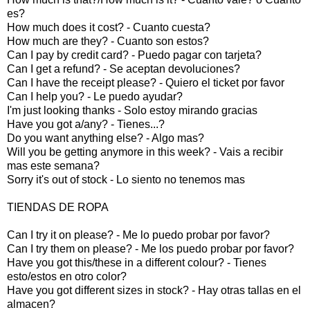
es?
How much does it cost? - Cuanto cuesta?
How much are they? - Cuanto son estos?
Can I pay by credit card? - Puedo pagar con tarjeta?
Can I get a refund? - Se aceptan devoluciones?
Can I have the receipt please? - Quiero el ticket por favor
Can I help you? - Le puedo ayudar?
I'm just looking thanks - Solo estoy mirando gracias
Have you got a/any? - Tienes...?
Do you want anything else? - Algo mas?
Will you be getting anymore in this week? - Vais a recibir
mas este semana?
Sorry it's out of stock - Lo siento no tenemos mas
TIENDAS DE ROPA
Can I try it on please? - Me lo puedo probar por favor?
Can I try them on please? - Me los puedo probar por favor?
Have you got this/these in a different colour? - Tienes
esto/estos en otro color?
Have you got different sizes in stock? - Hay otras tallas en el
almacen?