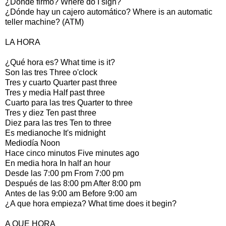
¿Dónde firmo? Where do I sign?
¿Dónde hay un cajero automático? Where is an automatic
teller machine? (ATM)
LA HORA
¿Qué hora es? What time is it?
Son las tres Three o'clock
Tres y cuarto Quarter past three
Tres y media Half past three
Cuarto para las tres Quarter to three
Tres y diez Ten past three
Diez para las tres Ten to three
Es medianoche It's midnight
Mediodía Noon
Hace cinco minutos Five minutes ago
En media hora In half an hour
Desde las 7:00 pm From 7:00 pm
Después de las 8:00 pm After 8:00 pm
Antes de las 9:00 am Before 9:00 am
¿A que hora empieza? What time does it begin?
A QUE HORA