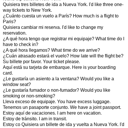
Quisiera tres billetes de ida a Nueva York. I'd like three one-
way tickets to New York.
¿Cuánto cuesta un vuelo a París? How much is a flight to
Paris?
Quisiera cambiar mi reserva. I'd like to change my
reservation.
¿A qué hora tengo que registrar mi equipaje? What time do I
have to check in?
¿A qué hora llegamos? What time do we arrive?
¿Cuán atrasado estará el vuelo? How late will the flight be?
Su billete por favor. Your ticket please.
Aquí está su tarjeta de embarque. Here is your boarding
card.
¿Le gustaría un asiento a la ventana? Would you like a
window seat?
¿Le gustaría fumador o non-fumador? Would you like
smoking or non-smoking?
Lleva exceso de equipaje. You have excess luggage.
Tenemos un pasaporte conjunto. We have a joint passport.
Estoy aquí de vacaciones. I am here on vacation.
Estoy de tránsito. I am in transit.
Estoy co Quisiera un billete de ida y vuelta a Nueva York. I'd