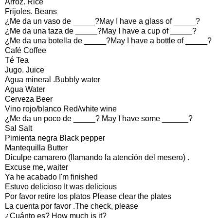
Arroz. Rice
Frijoles. Beans
¿Me da un vaso de _____?May I have a glass of _____?
¿Me da una taza de _____?May I have a cup of _____?
¿Me da una botella de _____?May I have a bottle of _____?
Café Coffee
Té Tea
Jugo. Juice
Agua mineral .Bubbly water
Agua Water
Cerveza Beer
Vino rojo/blanco Red/white wine
¿Me da un poco de _____? May I have some ______?
Sal Salt
Pimienta negra Black pepper
Mantequilla Butter
Diculpe camarero (llamando la atención del mesero) .
Excuse me, waiter
Ya he acabado I'm finished
Estuvo delicioso It was delicious
Por favor retire los platos Please clear the plates
La cuenta por favor .The check, please
¿Cuánto es? How much is it?