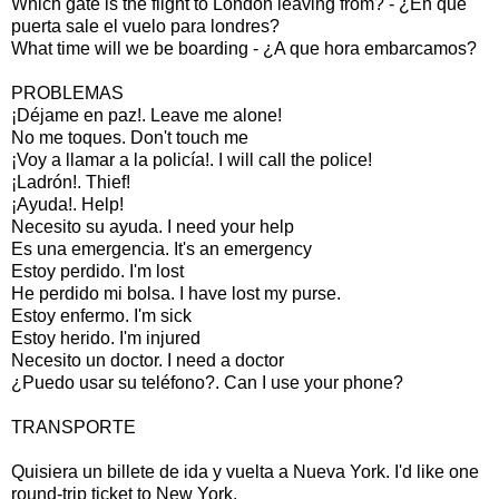
Which gate is the flight to London leaving from? - ¿En que
puerta sale el vuelo para londres?
What time will we be boarding - ¿A que hora embarcamos?
PROBLEMAS
¡Déjame en paz!. Leave me alone!
No me toques. Don't touch me
¡Voy a llamar a la policía!. I will call the police!
¡Ladrón!. Thief!
¡Ayuda!. Help!
Necesito su ayuda. I need your help
Es una emergencia. It's an emergency
Estoy perdido. I'm lost
He perdido mi bolsa. I have lost my purse.
Estoy enfermo. I'm sick
Estoy herido. I'm injured
Necesito un doctor. I need a doctor
¿Puedo usar su teléfono?. Can I use your phone?
TRANSPORTE
Quisiera un billete de ida y vuelta a Nueva York. I'd like one
round-trip ticket to New York.