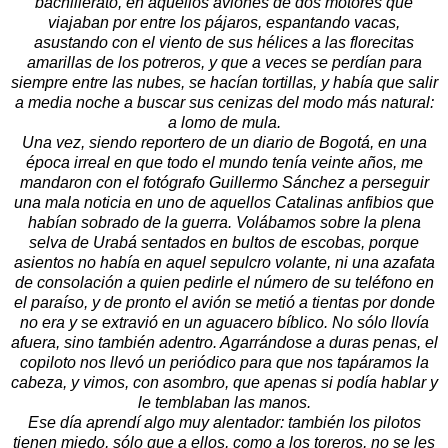
bachillerato, en aquellos aviones de dos motores que
viajaban por entre los pájaros, espantando vacas,
asustando con el viento de sus hélices a las florecitas
amarillas de los potreros, y que a veces se perdían para
siempre entre las nubes, se hacían tortillas, y había que salir
a media noche a buscar sus cenizas del modo más natural:
a lomo de mula.
Una vez, siendo reportero de un diario de Bogotá, en una
época irreal en que todo el mundo tenía veinte años, me
mandaron con el fotógrafo Guillermo Sánchez a perseguir
una mala noticia en uno de aquellos Catalinas anfibios que
habían sobrado de la guerra. Volábamos sobre la plena
selva de Urabá sentados en bultos de escobas, porque
asientos no había en aquel sepulcro volante, ni una azafata
de consolación a quien pedirle el número de su teléfono en
el paraíso, y de pronto el avión se metió a tientas por donde
no era y se extravió en un aguacero bíblico. No sólo llovía
afuera, sino también adentro. Agarrándose a duras penas, el
copiloto nos llevó un periódico para que nos tapáramos la
cabeza, y vimos, con asombro, que apenas si podía hablar y
le temblaban las manos.
Ese día aprendí algo muy alentador: también los pilotos
tienen miedo, sólo que a ellos, como a los toreros, no se les