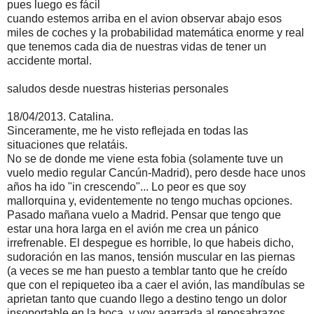
pues luego es fácil
cuando estemos arriba en el avion observar abajo esos
miles de coches y la probabilidad matemática enorme y real
que tenemos cada dia de nuestras vidas de tener un
accidente mortal.
saludos desde nuestras histerias personales
18/04/2013. Catalina.
Sinceramente, me he visto reflejada en todas las
situaciones que relatáis.
No se de donde me viene esta fobia (solamente tuve un
vuelo medio regular Cancún-Madrid), pero desde hace unos
años ha ido "in crescendo"... Lo peor es que soy
mallorquina y, evidentemente no tengo muchas opciones.
Pasado mañana vuelo a Madrid. Pensar que tengo que
estar una hora larga en el avión me crea un pánico
irrefrenable. El despegue es horrible, lo que habeis dicho,
sudoración en las manos, tensión muscular en las piernas
(a veces se me han puesto a temblar tanto que he creído
que con el repiqueteo iba a caer el avión, las mandíbulas se
aprietan tanto que cuando llego a destino tengo un dolor
insoportable en la boca, y voy agarrada al reposabrazos