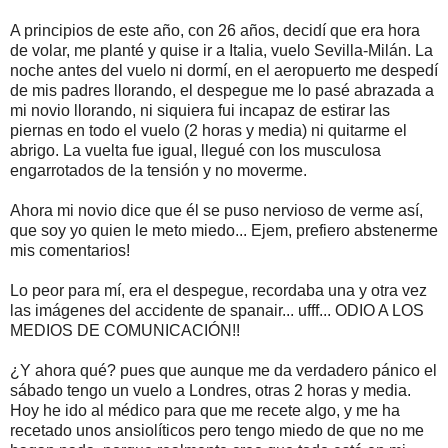
A principios de este año, con 26 años, decidí que era hora
de volar, me planté y quise ir a Italia, vuelo Sevilla-Milán. La
noche antes del vuelo ni dormí, en el aeropuerto me despedí
de mis padres llorando, el despegue me lo pasé abrazada a
mi novio llorando, ni siquiera fui incapaz de estirar las
piernas en todo el vuelo (2 horas y media) ni quitarme el
abrigo. La vuelta fue igual, llegué con los musculosa
engarrotados de la tensión y no moverme.
Ahora mi novio dice que él se puso nervioso de verme así,
que soy yo quien le meto miedo... Ejem, prefiero abstenerme
mis comentarios!
Lo peor para mí, era el despegue, recordaba una y otra vez
las imágenes del accidente de spanair... ufff... ODIO A LOS
MEDIOS DE COMUNICACIÓN!!
¿Y ahora qué? pues que aunque me da verdadero pánico el
sábado tengo un vuelo a Londres, otras 2 horas y media.
Hoy he ido al médico para que me recete algo, y me ha
recetado unos ansiolíticos pero tengo miedo de que no me