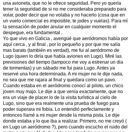
una avioneta, que no le ofrece seguridad. Pero yo quería
tener la seguridad de si no me consideraba preparado para
volar, poder decir que no volaba y no hacerlo (cosa que en
un vuelo comercial es imposible, te jodes y vuelas). Para mí
la sensación de poder anular en cualquier momento el
despegue, era fundamental .
Yo que vivo en Galicia , averigüé que aeródromos había por
aquí cerca , y al final , por lo pequeño y por que me salía
mas barato (también es verdad), me fui al aeródromo de
Lugo (quien lo diría que había aviones en Lugo). Miré las
previsiones del tiempo (tampoco me voy a estrenar un dia
de tormentas) y un sábado me fui para Lugo. Antes ya
reservé una hora determinada. A mi mujer no le dije nada,
no sea que me rajara al final y quedara como un pavo.
Cuando estaba en el aeródromo conocí al piloto, un chico
joven muy majo. Le dije a que venía exactamente, que no
era un viaje de placer lo de la visita turística al cielo de
Lugo, sino que era realmente una prueba de fuego para
poder superara mi fobia. Lo entendió perfectamente y
entonces llamé a mi mujer desde la misma pista. Le dije
donde estaba y lo que iba a realizar. Primero, no me creyó (
en Lugo un aeródromo ?), pero cuando escucho el ruido del