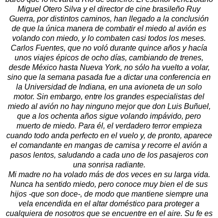
Miguel Otero Silva y el director de cine brasileño Ruy
Guerra, por distintos caminos, han llegado a la conclusión
de que la única manera de combatir el miedo al avión es
volando con miedo, y lo combaten casi todos los meses.
Carlos Fuentes, que no voló durante quince años y hacía
unos viajes épicos de ocho días, cambiando de trenes,
desde México hasta Nueva York, no sólo ha vuelto a volar,
sino que la semana pasada fue a dictar una conferencia en
la Universidad de Indiana, en una avioneta de un solo
motor. Sin embargo, entre los grandes especialistas del
miedo al avión no hay ninguno mejor que don Luis Buñuel,
que a los ochenta años sigue volando impávido, pero
muerto de miedo. Para él, el verdadero terror empieza
cuando todo anda perfecto en el vuelo y, de pronto, aparece
el comandante en mangas de camisa y recorre el avión a
pasos lentos, saludando a cada uno de los pasajeros con
una sonrisa radiante.
Mi madre no ha volado más de dos veces en su larga vida.
Nunca ha sentido miedo, pero conoce muy bien el de sus
hijos -que son doce-, de modo que mantiene siempre una
vela encendida en el altar doméstico para proteger a
cualquiera de nosotros que se encuentre en el aire. Su fe es