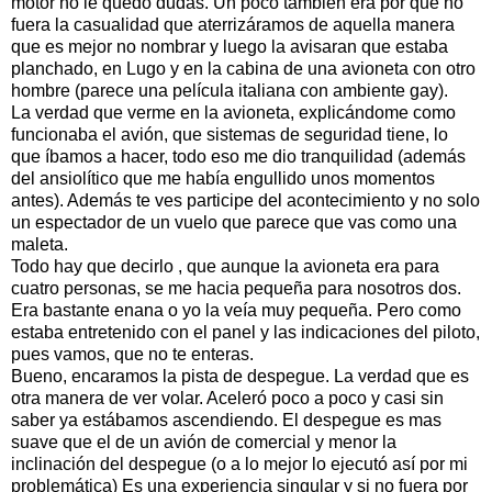
motor no le quedó dudas. Un poco también era por que no
fuera la casualidad que aterrizáramos de aquella manera
que es mejor no nombrar y luego la avisaran que estaba
planchado, en Lugo y en la cabina de una avioneta con otro
hombre (parece una película italiana con ambiente gay).
La verdad que verme en la avioneta, explicándome como
funcionaba el avión, que sistemas de seguridad tiene, lo
que íbamos a hacer, todo eso me dio tranquilidad (además
del ansiolítico que me había engullido unos momentos
antes). Además te ves participe del acontecimiento y no solo
un espectador de un vuelo que parece que vas como una
maleta.
Todo hay que decirlo , que aunque la avioneta era para
cuatro personas, se me hacia pequeña para nosotros dos.
Era bastante enana o yo la veía muy pequeña. Pero como
estaba entretenido con el panel y las indicaciones del piloto,
pues vamos, que no te enteras.
Bueno, encaramos la pista de despegue. La verdad que es
otra manera de ver volar. Aceleró poco a poco y casi sin
saber ya estábamos ascendiendo. El despegue es mas
suave que el de un avión de comercial y menor la
inclinación del despegue (o a lo mejor lo ejecutó así por mi
problemática) Es una experiencia singular y si no fuera por