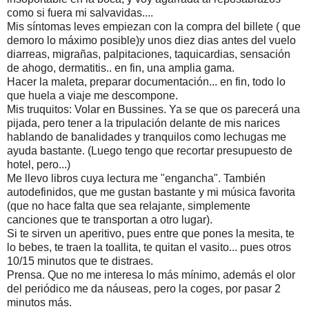
como si fuera mi salvavidas....
Mis síntomas leves empiezan con la compra del billete ( que
demoro lo máximo posible)y unos diez dias antes del vuelo
diarreas, migrañas, palpitaciones, taquicardias, sensación
de ahogo, dermatitis.. en fin, una amplia gama.
Hacer la maleta, preparar documentación... en fin, todo lo
que huela a viaje me descompone.
Mis truquitos: Volar en Bussines. Ya se que os parecerá una
pijada, pero tener a la tripulación delante de mis narices
hablando de banalidades y tranquilos como lechugas me
ayuda bastante. (Luego tengo que recortar presupuesto de
hotel, pero...)
Me llevo libros cuya lectura me "engancha". También
autodefinidos, que me gustan bastante y mi música favorita
(que no hace falta que sea relajante, simplemente
canciones que te transportan a otro lugar).
Si te sirven un aperitivo, pues entre que pones la mesita, te
lo bebes, te traen la toallita, te quitan el vasito... pues otros
10/15 minutos que te distraes.
Prensa. Que no me interesa lo más mínimo, además el olor
del periódico me da náuseas, pero la coges, por pasar 2
minutos más.