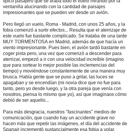
típico pasajero que se tiraba todo el vuelo mirando por la
ventanilla alucinando con la cantidad de paisajes
impresionantes que se pueden ver desde un avión.
Pero llegó un vuelo, Roma - Madrid, con unos 25 años, y la
fobia comenzó a surtir efectos... Resulta que el aterrizaje de
este vuelo fue bastante complicado. Se trataba de una tarde
MUY TORMENTOSA en Madrid, además de que hacía un
viento impresionante. Pues bien, el avión tardó bastante en
coger pista pero, una vez que comenzó a descender para
aterrizar, empezó a ir con una velocidad increíble (imagino
que para sortear lo mejor posible las inclemencias del
tiempo) y moviéndose constantemente de una manera muy
brusca. Había gente que se puso a gritar, las luces se
apagaban y se encendían (mi novia dice que no fue para
tanto, pero yo desde luego, y la otra pareja que venía con
nosotros, piensa lo mismo que yo), así que imaginaos cómo
debió de ser aquello...
Para más desgracia, nuestros "fascinantes" medios de
comunicación, que cuando hay un accidente grave no
hacen más que repetir las imágenes, el día del accidente de
Spanair incrementó sustancialmente esa fobia a volar.