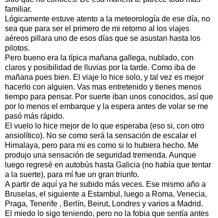
familiar.
Lógicamente estuve atento a la meteorología de ese día, no
sea que para ser el primero de mi retorno al los viajes
aéreos pillara uno de esos días que se asustan hasta los
pilotos.
Pero bueno era la típica mañana gallega, nublado, con
claros y posibilidad de lluvias por la tarde. Como iba de
mañana pues bien. El viaje lo hice solo, y tal vez es mejor
hacerlo con alguien. Vas mas entretenido y tienes menos
tiempo para pensar. Por suerte iban unos conocidos, así que
por lo menos el embarque y la espera antes de volar se me
pasó más rápido.
El vuelo lo hice mejor de lo que esperaba (eso si, con otro
ansiolítico). No se como será la sensación de escalar el
Himalaya, pero para mi es como si lo hubiera hecho. Me
produjo una sensación de seguridad tremenda. Aunque
luego regresé en autobús hasta Galicia (no había que tentar
a la suerte), para mí fue un gran triunfo.
A partir de aquí ya he subido más veces. Ese mismo año a
Bruselas, el siguiente a Estambul, luego a Roma, Venecia,
Praga, Tenerife , Berlín, Beirut, Londres y varios a Madrid.
El miedo lo sigo teniendo, pero no la fobia que sentía antes