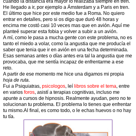
cuando la distancia era mayor lo realizaba siempre en tren.
He llegado a ir, por ejemplo a Ámsterdam y a Paris en tren.
El último que hice por este medio fue a Roma. No quiero
entrar en detalles, pero si os digo que duró 48 horas y
encima me costó casi 10 veces mas que en avión. Aquí me
planteé superar esta fobia y volver a subir a un avión.
A mí, como le pasa a mucha gente con este problema, no es
tanto el miedo a volar, como la angustia que me producía el
saber que tenia que ir en avión en una fecha determinada.
Esas semanas antes o días antes era tal la angustia que me
provocaba, que me sentía incapaz de enfrentarme a ese
reto.
A partir de ese momento me hice una digamos mi propia
hoja de ruta
.
Fui a Psiquiatras,
psicologos
, leí
libros sobre el tema
, entre
en varios
foros
, asistí a terapias cognitivas, incluso me
apunte a cursos de hipnosis. Realmente ayudan, pero no te
solucionan tu problema. El problema lo tienes que enfrentar
tu mismo.Al final, es como todo, o le echas huevos o no hay
tu tía.