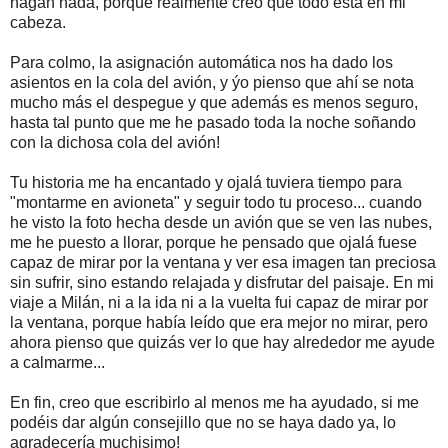
hagan nada, porque realmente creo que todo está en mi
cabeza.
Para colmo, la asignación automática nos ha dado los
asientos en la cola del avión, y ýo pienso que ahí se nota
mucho más el despegue y que además es menos seguro,
hasta tal punto que me he pasado toda la noche soñando
con la dichosa cola del avión!
Tu historia me ha encantado y ojalá tuviera tiempo para
"montarme en avioneta" y seguir todo tu proceso... cuando
he visto la foto hecha desde un avión que se ven las nubes,
me he puesto a llorar, porque he pensado que ojalá fuese
capaz de mirar por la ventana y ver esa imagen tan preciosa
sin sufrir, sino estando relajada y disfrutar del paisaje. En mi
viaje a Milán, ni a la ida ni a la vuelta fui capaz de mirar por
la ventana, porque había leído que era mejor no mirar, pero
ahora pienso que quizás ver lo que hay alrededor me ayude
a calmarme...
En fin, creo que escribirlo al menos me ha ayudado, si me
podéis dar algún consejillo que no se haya dado ya, lo
agradecería muchisimo!