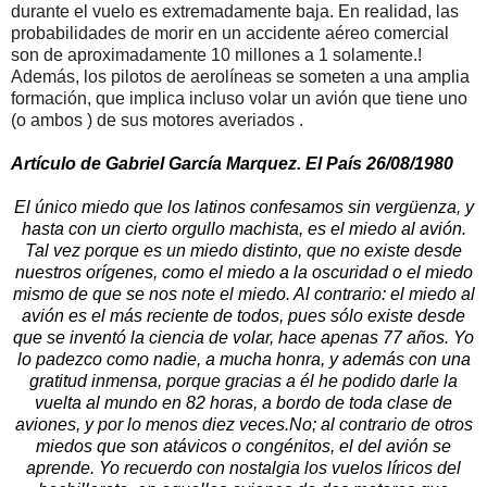
durante el vuelo es extremadamente baja. En realidad, las
probabilidades de morir en un accidente aéreo comercial
son de aproximadamente 10 millones a 1 solamente.!
Además, los pilotos de aerolíneas se someten a una amplia
formación, que implica incluso volar un avión que tiene uno
(o ambos ) de sus motores averiados .
Artículo de Gabriel García Marquez. El País 26/08/1980
El único miedo que los latinos confesamos sin vergüenza, y
hasta con un cierto orgullo machista, es el miedo al avión.
Tal vez porque es un miedo distinto, que no existe desde
nuestros orígenes, como el miedo a la oscuridad o el miedo
mismo de que se nos note el miedo. Al contrario: el miedo al
avión es el más reciente de todos, pues sólo existe desde
que se inventó la ciencia de volar, hace apenas 77 años. Yo
lo padezco como nadie, a mucha honra, y además con una
gratitud inmensa, porque gracias a él he podido darle la
vuelta al mundo en 82 horas, a bordo de toda clase de
aviones, y por lo menos diez veces.No; al contrario de otros
miedos que son atávicos o congénitos, el del avión se
aprende. Yo recuerdo con nostalgia los vuelos líricos del