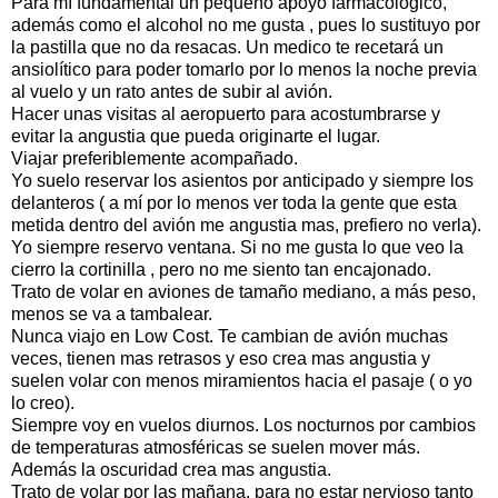
Para mí fundamental un pequeño apoyo farmacológico,
además como el alcohol no me gusta , pues lo sustituyo por
la pastilla que no da resacas. Un medico te recetará un
ansiolítico para poder tomarlo por lo menos la noche previa
al vuelo y un rato antes de subir al avión.
Hacer unas visitas al aeropuerto para acostumbrarse y
evitar la angustia que pueda originarte el lugar.
Viajar preferiblemente acompañado.
Yo suelo reservar los asientos por anticipado y siempre los
delanteros ( a mí por lo menos ver toda la gente que esta
metida dentro del avión me angustia mas, prefiero no verla).
Yo siempre reservo ventana. Si no me gusta lo que veo la
cierro la cortinilla , pero no me siento tan encajonado.
Trato de volar en aviones de tamaño mediano, a más peso,
menos se va a tambalear.
Nunca viajo en Low Cost. Te cambian de avión muchas
veces, tienen mas retrasos y eso crea mas angustia y
suelen volar con menos miramientos hacia el pasaje ( o yo
lo creo).
Siempre voy en vuelos diurnos. Los nocturnos por cambios
de temperaturas atmosféricas se suelen mover más.
Además la oscuridad crea mas angustia.
Trato de volar por las mañana, para no estar nervioso tanto