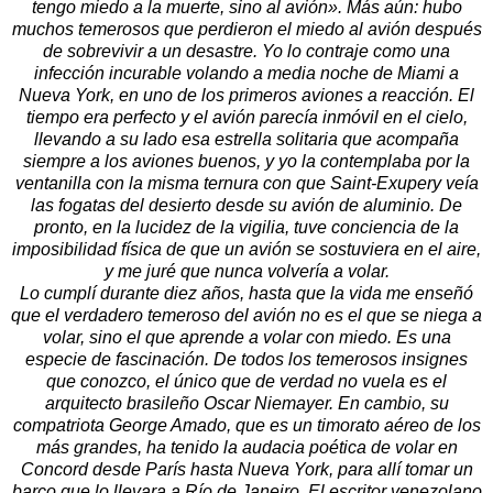
tengo miedo a la muerte, sino al avión». Más aún: hubo
muchos temerosos que perdieron el miedo al avión después
de sobrevivir a un desastre. Yo lo contraje como una
infección incurable volando a media noche de Miami a
Nueva York, en uno de los primeros aviones a reacción. El
tiempo era perfecto y el avión parecía inmóvil en el cielo,
llevando a su lado esa estrella solitaria que acompaña
siempre a los aviones buenos, y yo la contemplaba por la
ventanilla con la misma ternura con que Saint-Exupery veía
las fogatas del desierto desde su avión de aluminio. De
pronto, en la lucidez de la vigilia, tuve conciencia de la
imposibilidad física de que un avión se sostuviera en el aire,
y me juré que nunca volvería a volar.
Lo cumplí durante diez años, hasta que la vida me enseñó
que el verdadero temeroso del avión no es el que se niega a
volar, sino el que aprende a volar con miedo. Es una
especie de fascinación. De todos los temerosos insignes
que conozco, el único que de verdad no vuela es el
arquitecto brasileño Oscar Niemayer. En cambio, su
compatriota George Amado, que es un timorato aéreo de los
más grandes, ha tenido la audacia poética de volar en
Concord desde París hasta Nueva York, para allí tomar un
barco que lo llevara a Río de Janeiro. El escritor venezolano