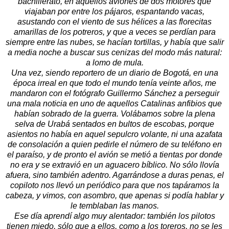
bachillerato, en aquellos aviones de dos motores que
viajaban por entre los pájaros, espantando vacas,
asustando con el viento de sus hélices a las florecitas
amarillas de los potreros, y que a veces se perdían para
siempre entre las nubes, se hacían tortillas, y había que salir
a media noche a buscar sus cenizas del modo más natural:
a lomo de mula.
Una vez, siendo reportero de un diario de Bogotá, en una
época irreal en que todo el mundo tenía veinte años, me
mandaron con el fotógrafo Guillermo Sánchez a perseguir
una mala noticia en uno de aquellos Catalinas anfibios que
habían sobrado de la guerra. Volábamos sobre la plena
selva de Urabá sentados en bultos de escobas, porque
asientos no había en aquel sepulcro volante, ni una azafata
de consolación a quien pedirle el número de su teléfono en
el paraíso, y de pronto el avión se metió a tientas por donde
no era y se extravió en un aguacero bíblico. No sólo llovía
afuera, sino también adentro. Agarrándose a duras penas, el
copiloto nos llevó un periódico para que nos tapáramos la
cabeza, y vimos, con asombro, que apenas si podía hablar y
le temblaban las manos.
Ese día aprendí algo muy alentador: también los pilotos
tienen miedo, sólo que a ellos, como a los toreros, no se les