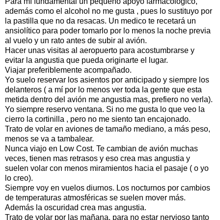
Para mí fundamental un pequeño apoyo farmacológico,
además como el alcohol no me gusta , pues lo sustituyo por
la pastilla que no da resacas. Un medico te recetará un
ansiolítico para poder tomarlo por lo menos la noche previa
al vuelo y un rato antes de subir al avión.
Hacer unas visitas al aeropuerto para acostumbrarse y
evitar la angustia que pueda originarte el lugar.
Viajar preferiblemente acompañado.
Yo suelo reservar los asientos por anticipado y siempre los
delanteros ( a mí por lo menos ver toda la gente que esta
metida dentro del avión me angustia mas, prefiero no verla).
Yo siempre reservo ventana. Si no me gusta lo que veo la
cierro la cortinilla , pero no me siento tan encajonado.
Trato de volar en aviones de tamaño mediano, a más peso,
menos se va a tambalear.
Nunca viajo en Low Cost. Te cambian de avión muchas
veces, tienen mas retrasos y eso crea mas angustia y
suelen volar con menos miramientos hacia el pasaje ( o yo
lo creo).
Siempre voy en vuelos diurnos. Los nocturnos por cambios
de temperaturas atmosféricas se suelen mover más.
Además la oscuridad crea mas angustia.
Trato de volar por las mañana, para no estar nervioso tanto