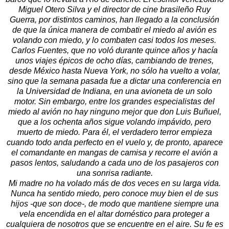
Miguel Otero Silva y el director de cine brasileño Ruy
Guerra, por distintos caminos, han llegado a la conclusión
de que la única manera de combatir el miedo al avión es
volando con miedo, y lo combaten casi todos los meses.
Carlos Fuentes, que no voló durante quince años y hacía
unos viajes épicos de ocho días, cambiando de trenes,
desde México hasta Nueva York, no sólo ha vuelto a volar,
sino que la semana pasada fue a dictar una conferencia en
la Universidad de Indiana, en una avioneta de un solo
motor. Sin embargo, entre los grandes especialistas del
miedo al avión no hay ninguno mejor que don Luis Buñuel,
que a los ochenta años sigue volando impávido, pero
muerto de miedo. Para él, el verdadero terror empieza
cuando todo anda perfecto en el vuelo y, de pronto, aparece
el comandante en mangas de camisa y recorre el avión a
pasos lentos, saludando a cada uno de los pasajeros con
una sonrisa radiante.
Mi madre no ha volado más de dos veces en su larga vida.
Nunca ha sentido miedo, pero conoce muy bien el de sus
hijos -que son doce-, de modo que mantiene siempre una
vela encendida en el altar doméstico para proteger a
cualquiera de nosotros que se encuentre en el aire. Su fe es