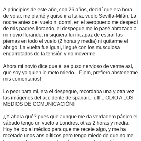
A principios de este año, con 26 años, decidí que era hora
de volar, me planté y quise ir a Italia, vuelo Sevilla-Milán. La
noche antes del vuelo ni dormí, en el aeropuerto me despedí
de mis padres llorando, el despegue me lo pasé abrazada a
mi novio llorando, ni siquiera fui incapaz de estirar las
piernas en todo el vuelo (2 horas y media) ni quitarme el
abrigo. La vuelta fue igual, llegué con los musculosa
engarrotados de la tensión y no moverme.
Ahora mi novio dice que él se puso nervioso de verme así,
que soy yo quien le meto miedo... Ejem, prefiero abstenerme
mis comentarios!
Lo peor para mí, era el despegue, recordaba una y otra vez
las imágenes del accidente de spanair... ufff... ODIO A LOS
MEDIOS DE COMUNICACIÓN!!
¿Y ahora qué? pues que aunque me da verdadero pánico el
sábado tengo un vuelo a Londres, otras 2 horas y media.
Hoy he ido al médico para que me recete algo, y me ha
recetado unos ansiolíticos pero tengo miedo de que no me