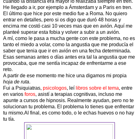
cuando la distancia era mayor lo realizaba siempre en tren.
He llegado a ir, por ejemplo a Ámsterdam y a Paris en tren.
El último que hice por este medio fue a Roma. No quiero
entrar en detalles, pero si os digo que duró 48 horas y
encima me costó casi 10 veces mas que en avión. Aquí me
planteé superar esta fobia y volver a subir a un avión.
A mí, como le pasa a mucha gente con este problema, no es
tanto el miedo a volar, como la angustia que me producía el
saber que tenia que ir en avión en una fecha determinada.
Esas semanas antes o días antes era tal la angustia que me
provocaba, que me sentía incapaz de enfrentarme a ese
reto.
A partir de ese momento me hice una digamos mi propia
hoja de ruta
.
Fui a Psiquiatras,
psicologos
, leí
libros sobre el tema
, entre
en varios
foros
, asistí a terapias cognitivas, incluso me
apunte a cursos de hipnosis. Realmente ayudan, pero no te
solucionan tu problema. El problema lo tienes que enfrentar
tu mismo.Al final, es como todo, o le echas huevos o no hay
tu tía.