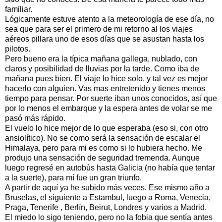
familiar.
Lógicamente estuve atento a la meteorología de ese día, no
sea que para ser el primero de mi retorno al los viajes
aéreos pillara uno de esos días que se asustan hasta los
pilotos.
Pero bueno era la típica mañana gallega, nublado, con
claros y posibilidad de lluvias por la tarde. Como iba de
mañana pues bien. El viaje lo hice solo, y tal vez es mejor
hacerlo con alguien. Vas mas entretenido y tienes menos
tiempo para pensar. Por suerte iban unos conocidos, así que
por lo menos el embarque y la espera antes de volar se me
pasó más rápido.
El vuelo lo hice mejor de lo que esperaba (eso si, con otro
ansiolítico). No se como será la sensación de escalar el
Himalaya, pero para mi es como si lo hubiera hecho. Me
produjo una sensación de seguridad tremenda. Aunque
luego regresé en autobús hasta Galicia (no había que tentar
a la suerte), para mí fue un gran triunfo.
A partir de aquí ya he subido más veces. Ese mismo año a
Bruselas, el siguiente a Estambul, luego a Roma, Venecia,
Praga, Tenerife , Berlín, Beirut, Londres y varios a Madrid.
El miedo lo sigo teniendo, pero no la fobia que sentía antes