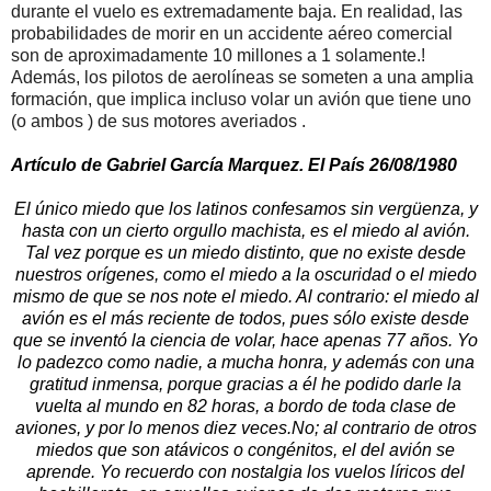
durante el vuelo es extremadamente baja. En realidad, las
probabilidades de morir en un accidente aéreo comercial
son de aproximadamente 10 millones a 1 solamente.!
Además, los pilotos de aerolíneas se someten a una amplia
formación, que implica incluso volar un avión que tiene uno
(o ambos ) de sus motores averiados .
Artículo de Gabriel García Marquez. El País 26/08/1980
El único miedo que los latinos confesamos sin vergüenza, y
hasta con un cierto orgullo machista, es el miedo al avión.
Tal vez porque es un miedo distinto, que no existe desde
nuestros orígenes, como el miedo a la oscuridad o el miedo
mismo de que se nos note el miedo. Al contrario: el miedo al
avión es el más reciente de todos, pues sólo existe desde
que se inventó la ciencia de volar, hace apenas 77 años. Yo
lo padezco como nadie, a mucha honra, y además con una
gratitud inmensa, porque gracias a él he podido darle la
vuelta al mundo en 82 horas, a bordo de toda clase de
aviones, y por lo menos diez veces.No; al contrario de otros
miedos que son atávicos o congénitos, el del avión se
aprende. Yo recuerdo con nostalgia los vuelos líricos del