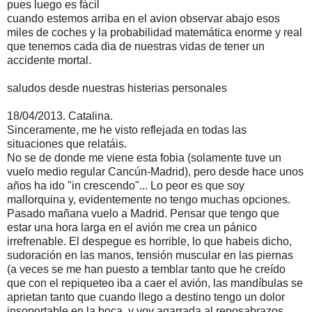
pues luego es fácil
cuando estemos arriba en el avion observar abajo esos
miles de coches y la probabilidad matemática enorme y real
que tenemos cada dia de nuestras vidas de tener un
accidente mortal.
saludos desde nuestras histerias personales
18/04/2013. Catalina.
Sinceramente, me he visto reflejada en todas las
situaciones que relatáis.
No se de donde me viene esta fobia (solamente tuve un
vuelo medio regular Cancún-Madrid), pero desde hace unos
años ha ido "in crescendo"... Lo peor es que soy
mallorquina y, evidentemente no tengo muchas opciones.
Pasado mañana vuelo a Madrid. Pensar que tengo que
estar una hora larga en el avión me crea un pánico
irrefrenable. El despegue es horrible, lo que habeis dicho,
sudoración en las manos, tensión muscular en las piernas
(a veces se me han puesto a temblar tanto que he creído
que con el repiqueteo iba a caer el avión, las mandíbulas se
aprietan tanto que cuando llego a destino tengo un dolor
insoportable en la boca, y voy agarrada al reposabrazos