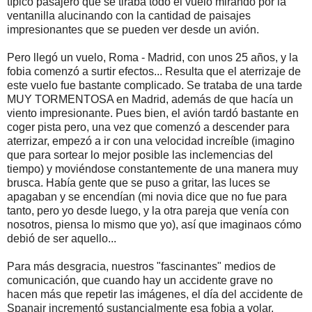
típico pasajero que se tiraba todo el vuelo mirando por la
ventanilla alucinando con la cantidad de paisajes
impresionantes que se pueden ver desde un avión.
Pero llegó un vuelo, Roma - Madrid, con unos 25 años, y la
fobia comenzó a surtir efectos... Resulta que el aterrizaje de
este vuelo fue bastante complicado. Se trataba de una tarde
MUY TORMENTOSA en Madrid, además de que hacía un
viento impresionante. Pues bien, el avión tardó bastante en
coger pista pero, una vez que comenzó a descender para
aterrizar, empezó a ir con una velocidad increíble (imagino
que para sortear lo mejor posible las inclemencias del
tiempo) y moviéndose constantemente de una manera muy
brusca. Había gente que se puso a gritar, las luces se
apagaban y se encendían (mi novia dice que no fue para
tanto, pero yo desde luego, y la otra pareja que venía con
nosotros, piensa lo mismo que yo), así que imaginaos cómo
debió de ser aquello...
Para más desgracia, nuestros "fascinantes" medios de
comunicación, que cuando hay un accidente grave no
hacen más que repetir las imágenes, el día del accidente de
Spanair incrementó sustancialmente esa fobia a volar.