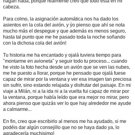
hagan nada, porque realmente creo que todo está en mi
cabeza.
Para colmo, la asignación automática nos ha dado los
asientos en la cola del avión, y ýo pienso que ahí se nota
mucho más el despegue y que además es menos seguro,
hasta tal punto que me he pasado toda la noche soñando
con la dichosa cola del avión!
Tu historia me ha encantado y ojalá tuviera tiempo para
"montarme en avioneta" y seguir todo tu proceso... cuando
he visto la foto hecha desde un avión que se ven las nubes,
me he puesto a llorar, porque he pensado que ojalá fuese
capaz de mirar por la ventana y ver esa imagen tan preciosa
sin sufrir, sino estando relajada y disfrutar del paisaje. En mi
viaje a Milán, ni a la ida ni a la vuelta fui capaz de mirar por
la ventana, porque había leído que era mejor no mirar, pero
ahora pienso que quizás ver lo que hay alrededor me ayude
a calmarme...
En fin, creo que escribirlo al menos me ha ayudado, si me
podéis dar algún consejillo que no se haya dado ya, lo
agradecería muchisimo!