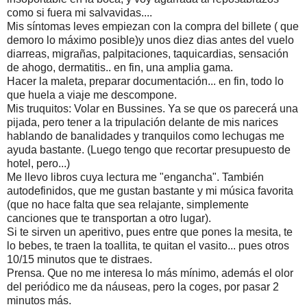
como si fuera mi salvavidas....
Mis síntomas leves empiezan con la compra del billete ( que
demoro lo máximo posible)y unos diez dias antes del vuelo
diarreas, migrañas, palpitaciones, taquicardias, sensación
de ahogo, dermatitis.. en fin, una amplia gama.
Hacer la maleta, preparar documentación... en fin, todo lo
que huela a viaje me descompone.
Mis truquitos: Volar en Bussines. Ya se que os parecerá una
pijada, pero tener a la tripulación delante de mis narices
hablando de banalidades y tranquilos como lechugas me
ayuda bastante. (Luego tengo que recortar presupuesto de
hotel, pero...)
Me llevo libros cuya lectura me "engancha". También
autodefinidos, que me gustan bastante y mi música favorita
(que no hace falta que sea relajante, simplemente
canciones que te transportan a otro lugar).
Si te sirven un aperitivo, pues entre que pones la mesita, te
lo bebes, te traen la toallita, te quitan el vasito... pues otros
10/15 minutos que te distraes.
Prensa. Que no me interesa lo más mínimo, además el olor
del periódico me da náuseas, pero la coges, por pasar 2
minutos más.