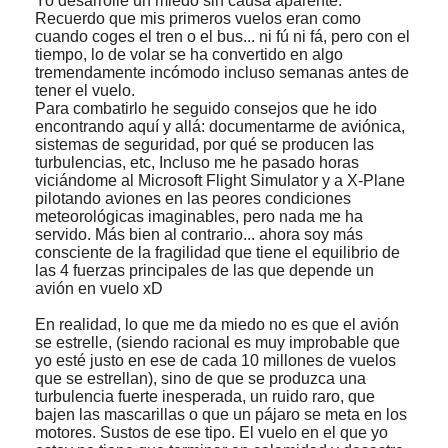
Yo desarrollé un miedo sin causa aparente.
Recuerdo que mis primeros vuelos eran como
cuando coges el tren o el bus... ni fú ni fá, pero con el
tiempo, lo de volar se ha convertido en algo
tremendamente incómodo incluso semanas antes de
tener el vuelo.
Para combatirlo he seguido consejos que he ido
encontrando aquí y allá: documentarme de aviónica,
sistemas de seguridad, por qué se producen las
turbulencias, etc, Incluso me he pasado horas
viciándome al Microsoft Flight Simulator y a X-Plane
pilotando aviones en las peores condiciones
meteorológicas imaginables, pero nada me ha
servido. Más bien al contrario... ahora soy más
consciente de la fragilidad que tiene el equilibrio de
las 4 fuerzas principales de las que depende un
avión en vuelo xD
En realidad, lo que me da miedo no es que el avión
se estrelle, (siendo racional es muy improbable que
yo esté justo en ese de cada 10 millones de vuelos
que se estrellan), sino de que se produzca una
turbulencia fuerte inesperada, un ruido raro, que
bajen las mascarillas o que un pájaro se meta en los
motores. Sustos de ese tipo. El vuelo en el que yo