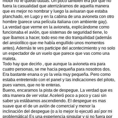
motor no le quedó dudas. Un poco también era por que no
fuera la casualidad que aterrizáramos de aquella manera
que es mejor no nombrar y luego la avisaran que estaba
planchado, en Lugo y en la cabina de una avioneta con otro
hombre (parece una película italiana con ambiente gay).
La verdad que verme en la avioneta, explicándome como
funcionaba el avión, que sistemas de seguridad tiene, lo
que íbamos a hacer, todo eso me dio tranquilidad (además
del ansiolítico que me había engullido unos momentos
antes). Además te ves participe del acontecimiento y no solo
un espectador de un vuelo que parece que vas como una
maleta.
Todo hay que decirlo , que aunque la avioneta era para
cuatro personas, se me hacia pequeña para nosotros dos.
Era bastante enana o yo la veía muy pequeña. Pero como
estaba entretenido con el panel y las indicaciones del piloto,
pues vamos, que no te enteras.
Bueno, encaramos la pista de despegue. La verdad que es
otra manera de ver volar. Aceleró poco a poco y casi sin
saber ya estábamos ascendiendo. El despegue es mas
suave que el de un avión de comercial y menor la
inclinación del despegue (o a lo mejor lo ejecutó así por mi
problemática) Es una experiencia singular y si no fuera por