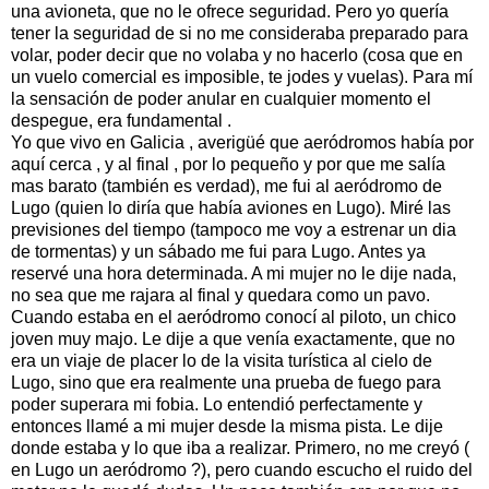
una avioneta, que no le ofrece seguridad. Pero yo quería
tener la seguridad de si no me consideraba preparado para
volar, poder decir que no volaba y no hacerlo (cosa que en
un vuelo comercial es imposible, te jodes y vuelas). Para mí
la sensación de poder anular en cualquier momento el
despegue, era fundamental .
Yo que vivo en Galicia , averigüé que aeródromos había por
aquí cerca , y al final , por lo pequeño y por que me salía
mas barato (también es verdad), me fui al aeródromo de
Lugo (quien lo diría que había aviones en Lugo). Miré las
previsiones del tiempo (tampoco me voy a estrenar un dia
de tormentas) y un sábado me fui para Lugo. Antes ya
reservé una hora determinada. A mi mujer no le dije nada,
no sea que me rajara al final y quedara como un pavo.
Cuando estaba en el aeródromo conocí al piloto, un chico
joven muy majo. Le dije a que venía exactamente, que no
era un viaje de placer lo de la visita turística al cielo de
Lugo, sino que era realmente una prueba de fuego para
poder superara mi fobia. Lo entendió perfectamente y
entonces llamé a mi mujer desde la misma pista. Le dije
donde estaba y lo que iba a realizar. Primero, no me creyó (
en Lugo un aeródromo ?), pero cuando escucho el ruido del