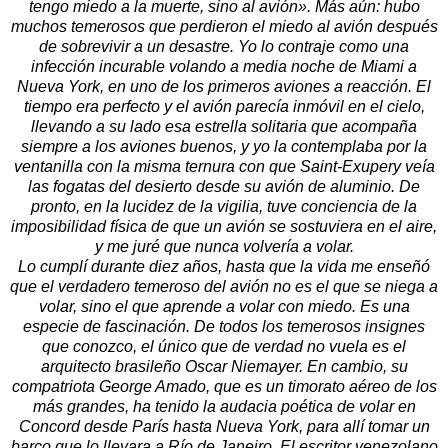
tengo miedo a la muerte, sino al avión». Más aún: hubo
muchos temerosos que perdieron el miedo al avión después
de sobrevivir a un desastre. Yo lo contraje como una
infección incurable volando a media noche de Miami a
Nueva York, en uno de los primeros aviones a reacción. El
tiempo era perfecto y el avión parecía inmóvil en el cielo,
llevando a su lado esa estrella solitaria que acompaña
siempre a los aviones buenos, y yo la contemplaba por la
ventanilla con la misma ternura con que Saint-Exupery veía
las fogatas del desierto desde su avión de aluminio. De
pronto, en la lucidez de la vigilia, tuve conciencia de la
imposibilidad física de que un avión se sostuviera en el aire,
y me juré que nunca volvería a volar.
Lo cumplí durante diez años, hasta que la vida me enseñó
que el verdadero temeroso del avión no es el que se niega a
volar, sino el que aprende a volar con miedo. Es una
especie de fascinación. De todos los temerosos insignes
que conozco, el único que de verdad no vuela es el
arquitecto brasileño Oscar Niemayer. En cambio, su
compatriota George Amado, que es un timorato aéreo de los
más grandes, ha tenido la audacia poética de volar en
Concord desde París hasta Nueva York, para allí tomar un
barco que lo llevara a Río de Janeiro. El escritor venezolano