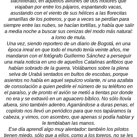
bachillerato, en aquellos aviones de dos motores que
viajaban por entre los pájaros, espantando vacas,
asustando con el viento de sus hélices a las florecitas
amarillas de los potreros, y que a veces se perdían para
siempre entre las nubes, se hacían tortillas, y había que salir
a media noche a buscar sus cenizas del modo más natural:
a lomo de mula.
Una vez, siendo reportero de un diario de Bogotá, en una
época irreal en que todo el mundo tenía veinte años, me
mandaron con el fotógrafo Guillermo Sánchez a perseguir
una mala noticia en uno de aquellos Catalinas anfibios que
habían sobrado de la guerra. Volábamos sobre la plena
selva de Urabá sentados en bultos de escobas, porque
asientos no había en aquel sepulcro volante, ni una azafata
de consolación a quien pedirle el número de su teléfono en
el paraíso, y de pronto el avión se metió a tientas por donde
no era y se extravió en un aguacero bíblico. No sólo llovía
afuera, sino también adentro. Agarrándose a duras penas, el
copiloto nos llevó un periódico para que nos tapáramos la
cabeza, y vimos, con asombro, que apenas si podía hablar y
le temblaban las manos.
Ese día aprendí algo muy alentador: también los pilotos
tienen miedo, sólo que a ellos, como a los toreros, no se les