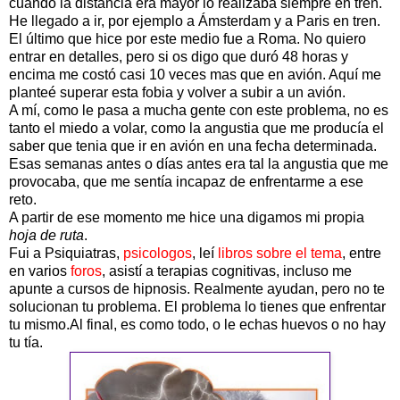
cuando la distancia era mayor lo realizaba siempre en tren.
He llegado a ir, por ejemplo a Ámsterdam y a Paris en tren.
El último que hice por este medio fue a Roma. No quiero
entrar en detalles, pero si os digo que duró 48 horas y
encima me costó casi 10 veces mas que en avión. Aquí me
planteé superar esta fobia y volver a subir a un avión.
A mí, como le pasa a mucha gente con este problema, no es
tanto el miedo a volar, como la angustia que me producía el
saber que tenia que ir en avión en una fecha determinada.
Esas semanas antes o días antes era tal la angustia que me
provocaba, que me sentía incapaz de enfrentarme a ese
reto.
A partir de ese momento me hice una digamos mi propia
hoja de ruta
.
Fui a Psiquiatras,
psicologos
, leí
libros sobre el tema
, entre
en varios
foros
, asistí a terapias cognitivas, incluso me
apunte a cursos de hipnosis. Realmente ayudan, pero no te
solucionan tu problema. El problema lo tienes que enfrentar
tu mismo.Al final, es como todo, o le echas huevos o no hay
tu tía.