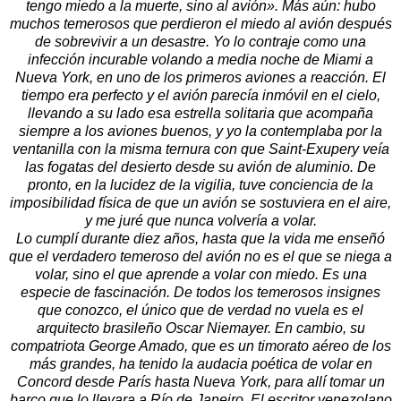
tengo miedo a la muerte, sino al avión». Más aún: hubo
muchos temerosos que perdieron el miedo al avión después
de sobrevivir a un desastre. Yo lo contraje como una
infección incurable volando a media noche de Miami a
Nueva York, en uno de los primeros aviones a reacción. El
tiempo era perfecto y el avión parecía inmóvil en el cielo,
llevando a su lado esa estrella solitaria que acompaña
siempre a los aviones buenos, y yo la contemplaba por la
ventanilla con la misma ternura con que Saint-Exupery veía
las fogatas del desierto desde su avión de aluminio. De
pronto, en la lucidez de la vigilia, tuve conciencia de la
imposibilidad física de que un avión se sostuviera en el aire,
y me juré que nunca volvería a volar.
Lo cumplí durante diez años, hasta que la vida me enseñó
que el verdadero temeroso del avión no es el que se niega a
volar, sino el que aprende a volar con miedo. Es una
especie de fascinación. De todos los temerosos insignes
que conozco, el único que de verdad no vuela es el
arquitecto brasileño Oscar Niemayer. En cambio, su
compatriota George Amado, que es un timorato aéreo de los
más grandes, ha tenido la audacia poética de volar en
Concord desde París hasta Nueva York, para allí tomar un
barco que lo llevara a Río de Janeiro. El escritor venezolano