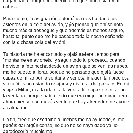
hagan nada, porque realmente creo que todo está en mi
cabeza.
Para colmo, la asignación automática nos ha dado los
asientos en la cola del avión, y ýo pienso que ahí se nota
mucho más el despegue y que además es menos seguro,
hasta tal punto que me he pasado toda la noche soñando
con la dichosa cola del avión!
Tu historia me ha encantado y ojalá tuviera tiempo para
"montarme en avioneta" y seguir todo tu proceso... cuando
he visto la foto hecha desde un avión que se ven las nubes,
me he puesto a llorar, porque he pensado que ojalá fuese
capaz de mirar por la ventana y ver esa imagen tan preciosa
sin sufrir, sino estando relajada y disfrutar del paisaje. En mi
viaje a Milán, ni a la ida ni a la vuelta fui capaz de mirar por
la ventana, porque había leído que era mejor no mirar, pero
ahora pienso que quizás ver lo que hay alrededor me ayude
a calmarme...
En fin, creo que escribirlo al menos me ha ayudado, si me
podéis dar algún consejillo que no se haya dado ya, lo
agradecería muchisimo!