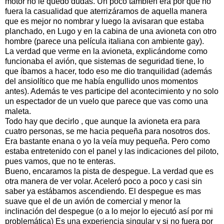
motor no le quedó dudas. Un poco también era por que no
fuera la casualidad que aterrizáramos de aquella manera
que es mejor no nombrar y luego la avisaran que estaba
planchado, en Lugo y en la cabina de una avioneta con otro
hombre (parece una película italiana con ambiente gay).
La verdad que verme en la avioneta, explicándome como
funcionaba el avión, que sistemas de seguridad tiene, lo
que íbamos a hacer, todo eso me dio tranquilidad (además
del ansiolítico que me había engullido unos momentos
antes). Además te ves participe del acontecimiento y no solo
un espectador de un vuelo que parece que vas como una
maleta.
Todo hay que decirlo , que aunque la avioneta era para
cuatro personas, se me hacia pequeña para nosotros dos.
Era bastante enana o yo la veía muy pequeña. Pero como
estaba entretenido con el panel y las indicaciones del piloto,
pues vamos, que no te enteras.
Bueno, encaramos la pista de despegue. La verdad que es
otra manera de ver volar. Aceleró poco a poco y casi sin
saber ya estábamos ascendiendo. El despegue es mas
suave que el de un avión de comercial y menor la
inclinación del despegue (o a lo mejor lo ejecutó así por mi
problemática) Es una experiencia singular y si no fuera por