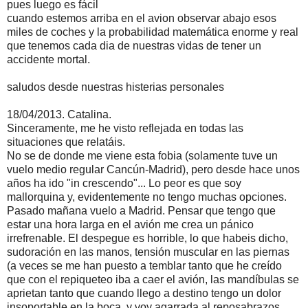
pues luego es fácil
cuando estemos arriba en el avion observar abajo esos
miles de coches y la probabilidad matemática enorme y real
que tenemos cada dia de nuestras vidas de tener un
accidente mortal.
saludos desde nuestras histerias personales
18/04/2013. Catalina.
Sinceramente, me he visto reflejada en todas las
situaciones que relatáis.
No se de donde me viene esta fobia (solamente tuve un
vuelo medio regular Cancún-Madrid), pero desde hace unos
años ha ido "in crescendo"... Lo peor es que soy
mallorquina y, evidentemente no tengo muchas opciones.
Pasado mañana vuelo a Madrid. Pensar que tengo que
estar una hora larga en el avión me crea un pánico
irrefrenable. El despegue es horrible, lo que habeis dicho,
sudoración en las manos, tensión muscular en las piernas
(a veces se me han puesto a temblar tanto que he creído
que con el repiqueteo iba a caer el avión, las mandíbulas se
aprietan tanto que cuando llego a destino tengo un dolor
insoportable en la boca, y voy agarrada al reposabrazos