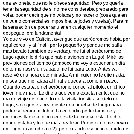
una avioneta, que no le ofrece seguridad. Pero yo quería
tener la seguridad de si no me consideraba preparado para
volar, poder decir que no volaba y no hacerlo (cosa que en
un vuelo comercial es imposible, te jodes y vuelas). Para mí
la sensación de poder anular en cualquier momento el
despegue, era fundamental .
Yo que vivo en Galicia , averigüé que aeródromos había por
aquí cerca , y al final , por lo pequeño y por que me salía
mas barato (también es verdad), me fui al aeródromo de
Lugo (quien lo diría que había aviones en Lugo). Miré las
previsiones del tiempo (tampoco me voy a estrenar un dia
de tormentas) y un sábado me fui para Lugo. Antes ya
reservé una hora determinada. A mi mujer no le dije nada,
no sea que me rajara al final y quedara como un pavo.
Cuando estaba en el aeródromo conocí al piloto, un chico
joven muy majo. Le dije a que venía exactamente, que no
era un viaje de placer lo de la visita turística al cielo de
Lugo, sino que era realmente una prueba de fuego para
poder superara mi fobia. Lo entendió perfectamente y
entonces llamé a mi mujer desde la misma pista. Le dije
donde estaba y lo que iba a realizar. Primero, no me creyó (
en Lugo un aeródromo ?), pero cuando escucho el ruido del