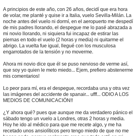
A principios de este año, con 26 años, decidí que era hora
de volar, me planté y quise ir a Italia, vuelo Sevilla-Milán. La
noche antes del vuelo ni dormí, en el aeropuerto me despedí
de mis padres llorando, el despegue me lo pasé abrazada a
mi novio llorando, ni siquiera fui incapaz de estirar las
piernas en todo el vuelo (2 horas y media) ni quitarme el
abrigo. La vuelta fue igual, llegué con los musculosa
engarrotados de la tensión y no moverme.
Ahora mi novio dice que él se puso nervioso de verme así,
que soy yo quien le meto miedo... Ejem, prefiero abstenerme
mis comentarios!
Lo peor para mí, era el despegue, recordaba una y otra vez
las imágenes del accidente de spanair... ufff... ODIO A LOS
MEDIOS DE COMUNICACIÓN!!
¿Y ahora qué? pues que aunque me da verdadero pánico el
sábado tengo un vuelo a Londres, otras 2 horas y media.
Hoy he ido al médico para que me recete algo, y me ha
recetado unos ansiolíticos pero tengo miedo de que no me