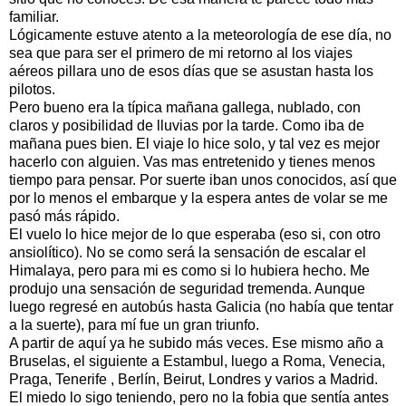
familiar.
Lógicamente estuve atento a la meteorología de ese día, no
sea que para ser el primero de mi retorno al los viajes
aéreos pillara uno de esos días que se asustan hasta los
pilotos.
Pero bueno era la típica mañana gallega, nublado, con
claros y posibilidad de lluvias por la tarde. Como iba de
mañana pues bien. El viaje lo hice solo, y tal vez es mejor
hacerlo con alguien. Vas mas entretenido y tienes menos
tiempo para pensar. Por suerte iban unos conocidos, así que
por lo menos el embarque y la espera antes de volar se me
pasó más rápido.
El vuelo lo hice mejor de lo que esperaba (eso si, con otro
ansiolítico). No se como será la sensación de escalar el
Himalaya, pero para mi es como si lo hubiera hecho. Me
produjo una sensación de seguridad tremenda. Aunque
luego regresé en autobús hasta Galicia (no había que tentar
a la suerte), para mí fue un gran triunfo.
A partir de aquí ya he subido más veces. Ese mismo año a
Bruselas, el siguiente a Estambul, luego a Roma, Venecia,
Praga, Tenerife , Berlín, Beirut, Londres y varios a Madrid.
El miedo lo sigo teniendo, pero no la fobia que sentía antes