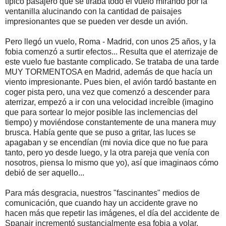
típico pasajero que se tiraba todo el vuelo mirando por la
ventanilla alucinando con la cantidad de paisajes
impresionantes que se pueden ver desde un avión.
Pero llegó un vuelo, Roma - Madrid, con unos 25 años, y la
fobia comenzó a surtir efectos... Resulta que el aterrizaje de
este vuelo fue bastante complicado. Se trataba de una tarde
MUY TORMENTOSA en Madrid, además de que hacía un
viento impresionante. Pues bien, el avión tardó bastante en
coger pista pero, una vez que comenzó a descender para
aterrizar, empezó a ir con una velocidad increíble (imagino
que para sortear lo mejor posible las inclemencias del
tiempo) y moviéndose constantemente de una manera muy
brusca. Había gente que se puso a gritar, las luces se
apagaban y se encendían (mi novia dice que no fue para
tanto, pero yo desde luego, y la otra pareja que venía con
nosotros, piensa lo mismo que yo), así que imaginaos cómo
debió de ser aquello...
Para más desgracia, nuestros "fascinantes" medios de
comunicación, que cuando hay un accidente grave no
hacen más que repetir las imágenes, el día del accidente de
Spanair incrementó sustancialmente esa fobia a volar.