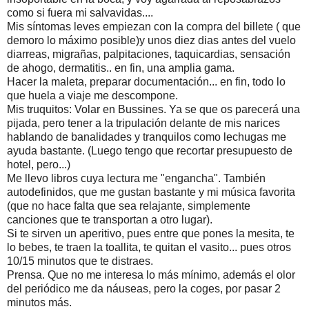
como si fuera mi salvavidas....
Mis síntomas leves empiezan con la compra del billete ( que
demoro lo máximo posible)y unos diez dias antes del vuelo
diarreas, migrañas, palpitaciones, taquicardias, sensación
de ahogo, dermatitis.. en fin, una amplia gama.
Hacer la maleta, preparar documentación... en fin, todo lo
que huela a viaje me descompone.
Mis truquitos: Volar en Bussines. Ya se que os parecerá una
pijada, pero tener a la tripulación delante de mis narices
hablando de banalidades y tranquilos como lechugas me
ayuda bastante. (Luego tengo que recortar presupuesto de
hotel, pero...)
Me llevo libros cuya lectura me "engancha". También
autodefinidos, que me gustan bastante y mi música favorita
(que no hace falta que sea relajante, simplemente
canciones que te transportan a otro lugar).
Si te sirven un aperitivo, pues entre que pones la mesita, te
lo bebes, te traen la toallita, te quitan el vasito... pues otros
10/15 minutos que te distraes.
Prensa. Que no me interesa lo más mínimo, además el olor
del periódico me da náuseas, pero la coges, por pasar 2
minutos más.