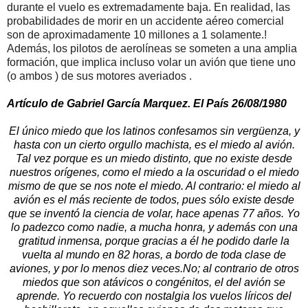
durante el vuelo es extremadamente baja. En realidad, las
probabilidades de morir en un accidente aéreo comercial
son de aproximadamente 10 millones a 1 solamente.!
Además, los pilotos de aerolíneas se someten a una amplia
formación, que implica incluso volar un avión que tiene uno
(o ambos ) de sus motores averiados .
Artículo de Gabriel García Marquez. El País 26/08/1980
El único miedo que los latinos confesamos sin vergüenza, y
hasta con un cierto orgullo machista, es el miedo al avión.
Tal vez porque es un miedo distinto, que no existe desde
nuestros orígenes, como el miedo a la oscuridad o el miedo
mismo de que se nos note el miedo. Al contrario: el miedo al
avión es el más reciente de todos, pues sólo existe desde
que se inventó la ciencia de volar, hace apenas 77 años. Yo
lo padezco como nadie, a mucha honra, y además con una
gratitud inmensa, porque gracias a él he podido darle la
vuelta al mundo en 82 horas, a bordo de toda clase de
aviones, y por lo menos diez veces.No; al contrario de otros
miedos que son atávicos o congénitos, el del avión se
aprende. Yo recuerdo con nostalgia los vuelos líricos del