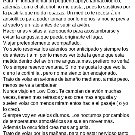
Para mí fundamental un pequeño apoyo farmacológico,
además como el alcohol no me gusta , pues lo sustituyo por
la pastilla que no da resacas. Un medico te recetará un
ansiolítico para poder tomarlo por lo menos la noche previa
al vuelo y un rato antes de subir al avión.
Hacer unas visitas al aeropuerto para acostumbrarse y
evitar la angustia que pueda originarte el lugar.
Viajar preferiblemente acompañado.
Yo suelo reservar los asientos por anticipado y siempre los
delanteros ( a mí por lo menos ver toda la gente que esta
metida dentro del avión me angustia mas, prefiero no verla).
Yo siempre reservo ventana. Si no me gusta lo que veo la
cierro la cortinilla , pero no me siento tan encajonado.
Trato de volar en aviones de tamaño mediano, a más peso,
menos se va a tambalear.
Nunca viajo en Low Cost. Te cambian de avión muchas
veces, tienen mas retrasos y eso crea mas angustia y
suelen volar con menos miramientos hacia el pasaje ( o yo
lo creo).
Siempre voy en vuelos diurnos. Los nocturnos por cambios
de temperaturas atmosféricas se suelen mover más.
Además la oscuridad crea mas angustia.
Trato de volar por las mañana, para no estar nervioso tanto