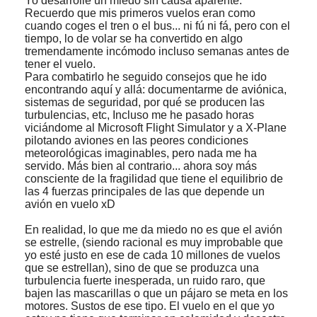
Yo desarrollé un miedo sin causa aparente.
Recuerdo que mis primeros vuelos eran como
cuando coges el tren o el bus... ni fú ni fá, pero con el
tiempo, lo de volar se ha convertido en algo
tremendamente incómodo incluso semanas antes de
tener el vuelo.
Para combatirlo he seguido consejos que he ido
encontrando aquí y allá: documentarme de aviónica,
sistemas de seguridad, por qué se producen las
turbulencias, etc, Incluso me he pasado horas
viciándome al Microsoft Flight Simulator y a X-Plane
pilotando aviones en las peores condiciones
meteorológicas imaginables, pero nada me ha
servido. Más bien al contrario... ahora soy más
consciente de la fragilidad que tiene el equilibrio de
las 4 fuerzas principales de las que depende un
avión en vuelo xD
En realidad, lo que me da miedo no es que el avión
se estrelle, (siendo racional es muy improbable que
yo esté justo en ese de cada 10 millones de vuelos
que se estrellan), sino de que se produzca una
turbulencia fuerte inesperada, un ruido raro, que
bajen las mascarillas o que un pájaro se meta en los
motores. Sustos de ese tipo. El vuelo en el que yo