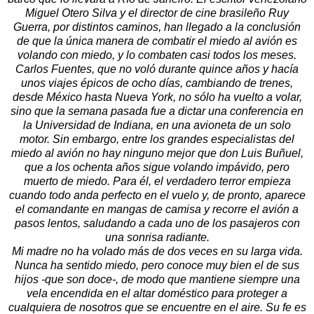
Miguel Otero Silva y el director de cine brasileño Ruy
Guerra, por distintos caminos, han llegado a la conclusión
de que la única manera de combatir el miedo al avión es
volando con miedo, y lo combaten casi todos los meses.
Carlos Fuentes, que no voló durante quince años y hacía
unos viajes épicos de ocho días, cambiando de trenes,
desde México hasta Nueva York, no sólo ha vuelto a volar,
sino que la semana pasada fue a dictar una conferencia en
la Universidad de Indiana, en una avioneta de un solo
motor. Sin embargo, entre los grandes especialistas del
miedo al avión no hay ninguno mejor que don Luis Buñuel,
que a los ochenta años sigue volando impávido, pero
muerto de miedo. Para él, el verdadero terror empieza
cuando todo anda perfecto en el vuelo y, de pronto, aparece
el comandante en mangas de camisa y recorre el avión a
pasos lentos, saludando a cada uno de los pasajeros con
una sonrisa radiante.
Mi madre no ha volado más de dos veces en su larga vida.
Nunca ha sentido miedo, pero conoce muy bien el de sus
hijos -que son doce-, de modo que mantiene siempre una
vela encendida en el altar doméstico para proteger a
cualquiera de nosotros que se encuentre en el aire. Su fe es