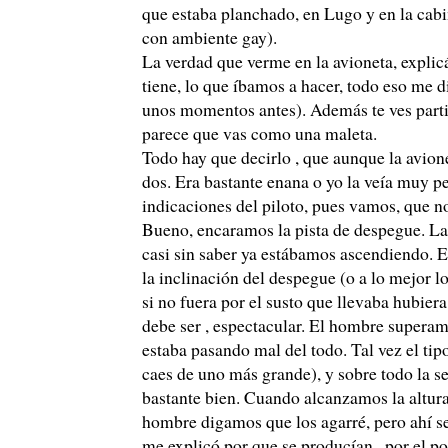
que estaba planchado, en Lugo y en la cabi
con ambiente gay).
La verdad que verme en la avioneta, expli
tiene, lo que íbamos a hacer, todo eso me 
unos momentos antes). Además te ves parti
parece que vas como una maleta.
Todo hay que decirlo , que aunque la avion
dos. Era bastante enana o yo la veía muy p
indicaciones del piloto, pues vamos, que no
Bueno, encaramos la pista de despegue. La 
casi sin saber ya estábamos ascendiendo. 
la inclinación del despegue (o a lo mejor l
si no fuera por el susto que llevaba hubier
debe ser , espectacular. El hombre supera
estaba pasando mal del todo. Tal vez el tipo
caes de uno más grande), y sobre todo la se
bastante bien. Cuando alcanzamos la altura
hombre digamos que los agarré, pero ahí 
me explicó por que se producían , por el po