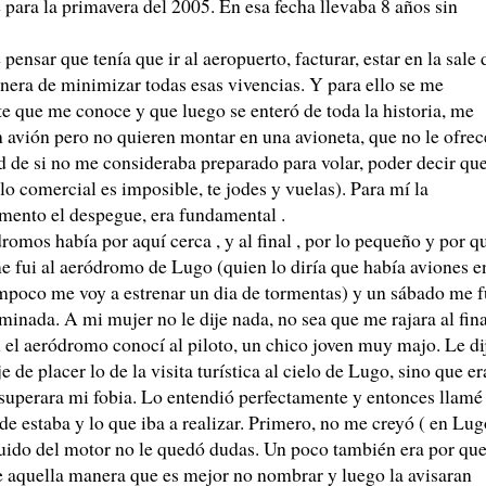
para la primavera del 2005. En esa fecha llevaba 8 años sin
ensar que tenía que ir al aeropuerto, facturar, estar en la sale 
nera de minimizar todas esas vivencias. Y para ello se me
te que me conoce y que luego se enteró de toda la historia, me
 avión pero no quieren montar en una avioneta, que no le ofrec
ad de si no me consideraba preparado para volar, poder decir qu
o comercial es imposible, te jodes y vuelas). Para mí la
mento el despegue, era fundamental .
romos había por aquí cerca , y al final , por lo pequeño y por q
e fui al aeródromo de Lugo (quien lo diría que había aviones e
ampoco me voy a estrenar un dia de tormentas) y un sábado me f
inada. A mi mujer no le dije nada, no sea que me rajara al fina
el aeródromo conocí al piloto, un chico joven muy majo. Le di
 de placer lo de la visita turística al cielo de Lugo, sino que er
superara mi fobia. Lo entendió perfectamente y entonces llamé
e estaba y lo que iba a realizar. Primero, no me creyó ( en Lug
uido del motor no le quedó dudas. Un poco también era por qu
e aquella manera que es mejor no nombrar y luego la avisaran