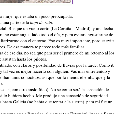
é a mujer que estaba un poco preocupada.
a una parte de la
hoja de ruta
.
cial. Busque un vuelo corto (La Coruña – Madrid), y una fecha
a no estar angustiado todo el día, y para evitar angustiarme de
miliarizarme con el entorno. Eso es muy importante, porque evit
oces. De esa manera te parece todo más familiar.
 de ese día, no sea que para ser el primero de mi retorno al lo
e asustan hasta los pilotos.
blado, con claros y posibilidad de lluvias por la tarde. Como i
 y tal vez es mejor hacerlo con alguien. Vas mas entretenido y
e iban unos conocidos, así que por lo menos el embarque y la
o.
eso si, con otro ansiolítico). No se como será la sensación de
 si lo hubiera hecho. Me produjo una sensación de seguridad
hasta Galicia (no había que tentar a la suerte), para mí fue un
se mismo año a Bruselas, el siguiente a Estambul, luego a Roma