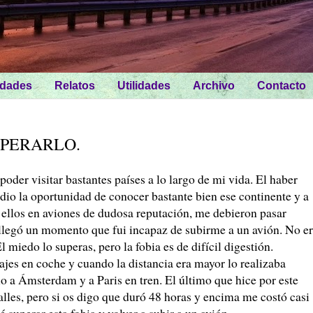
idades
Relatos
Utilidades
Archivo
Contacto
UPERARLO.
poder visitar bastantes países a lo largo de mi vida. El haber
io la oportunidad de conocer bastante bien ese continente y a
 ellos en aviones de dudosa reputación, me debieron pasar
, llegó un momento que fui incapaz de subirme a un avión. No e
l miedo lo superas, pero la fobia es de difícil digestión.
ajes en coche y cuando la distancia era mayor lo realizaba
lo a Ámsterdam y a Paris en tren. El último que hice por este
lles, pero si os digo que duró 48 horas y encima me costó casi
superar esta fobia y volver a subir a un avión.