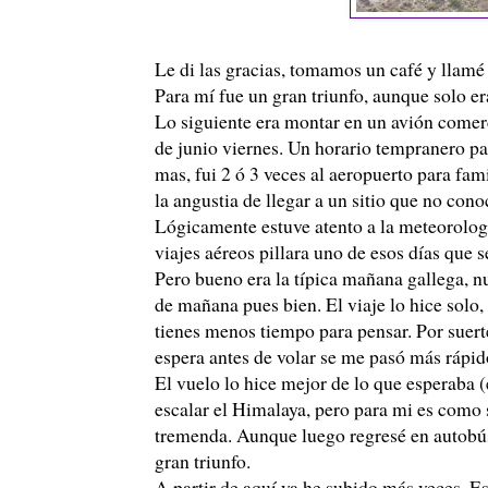
Le di las gracias, tomamos un café y llam
Para mí fue un gran triunfo, aunque solo er
Lo siguiente era montar en un avión comer
de junio viernes. Un horario tempranero par
mas, fui 2 ó 3 veces al aeropuerto para fa
la angustia de llegar a un sitio que no con
Lógicamente estuve atento a la meteorología
viajes aéreos pillara uno de esos días que s
Pero bueno era la típica mañana gallega, nu
de mañana pues bien. El viaje lo hice solo,
tienes menos tiempo para pensar. Por suert
espera antes de volar se me pasó más rápid
El vuelo lo hice mejor de lo que esperaba (
escalar el Himalaya, pero para mi es como
tremenda. Aunque luego regresé en autobús 
gran triunfo.
A partir de aquí ya he subido más veces. E