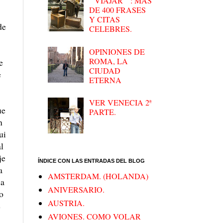
" VIAJAR " : MAS
DE 400 FRASES
Y CITAS
de
CELEBRES.
OPINIONES DE
ROMA, LA
e
CIUDAD
e
ETERNA
VER VENECIA 2ª
ue
PARTE.
n
ui
l
je
ÍNDICE CON LAS ENTRADAS DEL BLOG
a
AMSTERDAM. (HOLANDA)
 a
ANIVERSARIO.
o
AUSTRIA.
e
AVIONES. COMO VOLAR