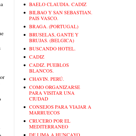
na
BAELO CLAUDIA. CADIZ
BILBAO Y SAN SEBASTIAN.
PAIS VASCO.
BRAGA. (PORTUGAL)
ue
BRUSELAS, GANTE Y
BRUJAS. (BELGICA)
s
BUSCANDO HOTEL.
CADIZ
CADIZ. PUEBLOS
BLANCOS.
nor
CHAVIN. PERÚ.
y
COMO ORGANIZARSE
PARA VISITAR UNA
o
CIUDAD
CONSEJOS PARA VIAJAR A
MARRUECOS
CRUCERO POR EL
MEDITERRANEO
o
e
DE LIMA A HUNCAYO