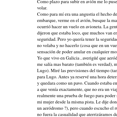
Como plazo para subir en avión me lo puse 
volar.
Como para mí era una angustia el hecho de p
embarque, verme en el avión, busque la ma
ocurrió hacer un vuelo en avioneta. La gen
dijeron que estaba loco, que muchos van en
seguridad. Pero yo quería tener la segurid
no volaba y no hacerlo (cosa que en un vuel
sensación de poder anular en cualquier mo
Yo que vivo en Galicia , averigüé que aeród
me salía mas barato (también es verdad), m
Lugo). Miré las previsiones del tiempo (t
para Lugo. Antes ya reservé una hora determ
y quedara como un pavo. Cuando estaba en 
a que venía exactamente, que no era un viaje
realmente una prueba de fuego para poder 
mi mujer desde la misma pista. Le dije dond
un aeródromo ?), pero cuando escucho el r
no fuera la casualidad que aterrizáramos d