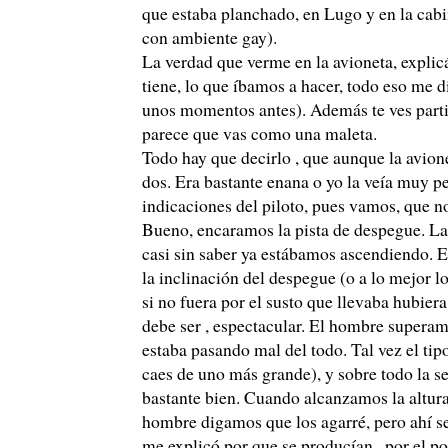
que estaba planchado, en Lugo y en la cabi
con ambiente gay).
La verdad que verme en la avioneta, expli
tiene, lo que íbamos a hacer, todo eso me 
unos momentos antes). Además te ves parti
parece que vas como una maleta.
Todo hay que decirlo , que aunque la avion
dos. Era bastante enana o yo la veía muy p
indicaciones del piloto, pues vamos, que no
Bueno, encaramos la pista de despegue. La 
casi sin saber ya estábamos ascendiendo. 
la inclinación del despegue (o a lo mejor l
si no fuera por el susto que llevaba hubier
debe ser , espectacular. El hombre supera
estaba pasando mal del todo. Tal vez el tipo
caes de uno más grande), y sobre todo la se
bastante bien. Cuando alcanzamos la altura
hombre digamos que los agarré, pero ahí 
me explicó por que se producían , por el po