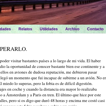
idades
Relatos
Utilidades
Archivo
Contacto
UPERARLO.
poder visitar bastantes países a lo largo de mi vida. El haber
io la oportunidad de conocer bastante bien ese continente y a
 ellos en aviones de dudosa reputación, me debieron pasar
, llegó un momento que fui incapaz de subirme a un avión. No e
l miedo lo superas, pero la fobia es de difícil digestión.
ajes en coche y cuando la distancia era mayor lo realizaba
lo a Ámsterdam y a Paris en tren. El último que hice por este
lles, pero si os digo que duró 48 horas y encima me costó casi
superar esta fobia y volver a subir a un avión.