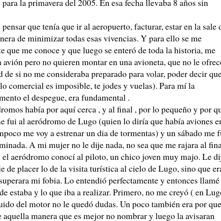
para la primavera del 2005. En esa fecha llevaba 8 años sin
ensar que tenía que ir al aeropuerto, facturar, estar en la sale 
nera de minimizar todas esas vivencias. Y para ello se me
te que me conoce y que luego se enteró de toda la historia, me
 avión pero no quieren montar en una avioneta, que no le ofrec
ad de si no me consideraba preparado para volar, poder decir qu
o comercial es imposible, te jodes y vuelas). Para mí la
mento el despegue, era fundamental .
romos había por aquí cerca , y al final , por lo pequeño y por q
e fui al aeródromo de Lugo (quien lo diría que había aviones e
ampoco me voy a estrenar un dia de tormentas) y un sábado me f
inada. A mi mujer no le dije nada, no sea que me rajara al fina
el aeródromo conocí al piloto, un chico joven muy majo. Le di
 de placer lo de la visita turística al cielo de Lugo, sino que er
superara mi fobia. Lo entendió perfectamente y entonces llamé
e estaba y lo que iba a realizar. Primero, no me creyó ( en Lug
uido del motor no le quedó dudas. Un poco también era por qu
e aquella manera que es mejor no nombrar y luego la avisaran