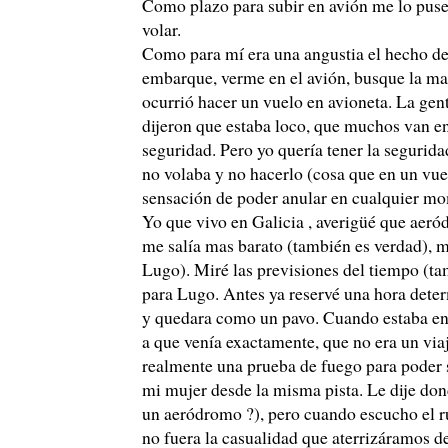
Como plazo para subir en avión me lo puse 
volar.
Como para mí era una angustia el hecho de p
embarque, verme en el avión, busque la ma
ocurrió hacer un vuelo en avioneta. La gen
dijeron que estaba loco, que muchos van en
seguridad. Pero yo quería tener la segurid
no volaba y no hacerlo (cosa que en un vuel
sensación de poder anular en cualquier mo
Yo que vivo en Galicia , averigüé que aeród
me salía mas barato (también es verdad), m
Lugo). Miré las previsiones del tiempo (t
para Lugo. Antes ya reservé una hora determ
y quedara como un pavo. Cuando estaba en 
a que venía exactamente, que no era un viaje
realmente una prueba de fuego para poder 
mi mujer desde la misma pista. Le dije dond
un aeródromo ?), pero cuando escucho el r
no fuera la casualidad que aterrizáramos d