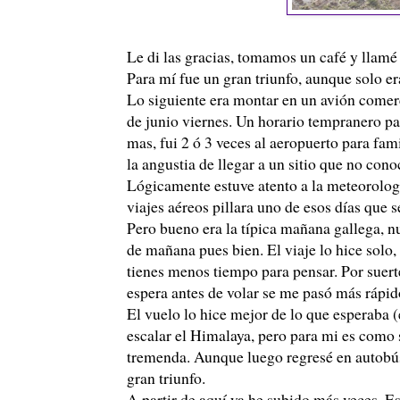
Le di las gracias, tomamos un café y llam
Para mí fue un gran triunfo, aunque solo er
Lo siguiente era montar en un avión comer
de junio viernes. Un horario tempranero par
mas, fui 2 ó 3 veces al aeropuerto para fa
la angustia de llegar a un sitio que no con
Lógicamente estuve atento a la meteorología
viajes aéreos pillara uno de esos días que s
Pero bueno era la típica mañana gallega, nu
de mañana pues bien. El viaje lo hice solo,
tienes menos tiempo para pensar. Por suert
espera antes de volar se me pasó más rápid
El vuelo lo hice mejor de lo que esperaba (
escalar el Himalaya, pero para mi es como
tremenda. Aunque luego regresé en autobús 
gran triunfo.
A partir de aquí ya he subido más veces. E