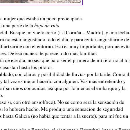
é a mujer que estaba un poco preocupada.
a una parte de la
hoja de ruta
.
cial. Busque un vuelo corto (La Coruña – Madrid), y una fecha
a no estar angustiado todo el día, y para evitar angustiarme de
miliarizarme con el entorno. Eso es muy importante, porque evit
oces. De esa manera te parece todo más familiar.
 de ese día, no sea que para ser el primero de mi retorno al lo
e asustan hasta los pilotos.
blado, con claros y posibilidad de lluvias por la tarde. Como i
 y tal vez es mejor hacerlo con alguien. Vas mas entretenido y
e iban unos conocidos, así que por lo menos el embarque y la
o.
eso si, con otro ansiolítico). No se como será la sensación de
 si lo hubiera hecho. Me produjo una sensación de seguridad
hasta Galicia (no había que tentar a la suerte), para mí fue un
se mismo año a Bruselas, el siguiente a Estambul, luego a Roma