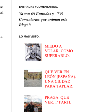
me
ENTRADAS / COMENTARIOS.
al
Ya son
69
Entradas
y
1735
Comentarios que animan este
Blog!!!
ma
LO MAS VISTO.
MIEDO A
VOLAR. COMO
SUPERARLO.
QUE VER EN
LEÓN (ESPAÑA).
UNA CIUDAD
PARA TAPEAR.
PRAGA. QUE
VER. 1ª PARTE.