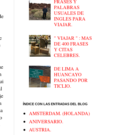
FRASES Y
PALABRAS
USUALES DE
de
INGLES PARA
VIAJAR.
e
" VIAJAR " : MAS
DE 400 FRASES
e
Y CITAS
CELEBRES.
ue
DE LIMA A
n
HUANCAYO
PASANDO POR
ui
TICLIO.
l
je
a
ÍNDICE CON LAS ENTRADAS DEL BLOG
 a
AMSTERDAM. (HOLANDA)
o
ANIVERSARIO.
e
AUSTRIA.