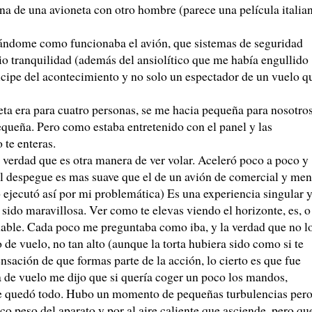
na de una avioneta con otro hombre (parece una película italia
cándome como funcionaba el avión, que sistemas de seguridad
dio tranquilidad (además del ansiolítico que me había engullido
cipe del acontecimiento y no solo un espectador de un vuelo q
eta era para cuatro personas, se me hacia pequeña para nosotro
equeña. Pero como estaba entretenido con el panel y las
 te enteras.
verdad que es otra manera de ver volar. Aceleró poco a poco y
El despegue es mas suave que el de un avión de comercial y me
o ejecutó así por mi problemática) Es una experiencia singular 
a sido maravillosa. Ver como te elevas viendo el horizonte, es, o
mable. Cada poco me preguntaba como iba, y la verdad que no l
 de vuelo, no tan alto (aunque la torta hubiera sido como si te
nsación de que formas parte de la acción, lo cierto es que fue
 de vuelo me dijo que si quería coger un poco los mandos,
se quedó todo. Hubo un momento de pequeñas turbulencias per
co peso del aparato y por al aire caliente que asciende, pero qu