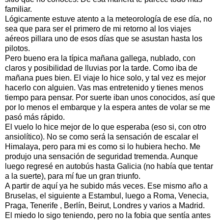
familiar.
Lógicamente estuve atento a la meteorología de ese día, no
sea que para ser el primero de mi retorno al los viajes
aéreos pillara uno de esos días que se asustan hasta los
pilotos.
Pero bueno era la típica mañana gallega, nublado, con
claros y posibilidad de lluvias por la tarde. Como iba de
mañana pues bien. El viaje lo hice solo, y tal vez es mejor
hacerlo con alguien. Vas mas entretenido y tienes menos
tiempo para pensar. Por suerte iban unos conocidos, así que
por lo menos el embarque y la espera antes de volar se me
pasó más rápido.
El vuelo lo hice mejor de lo que esperaba (eso si, con otro
ansiolítico). No se como será la sensación de escalar el
Himalaya, pero para mi es como si lo hubiera hecho. Me
produjo una sensación de seguridad tremenda. Aunque
luego regresé en autobús hasta Galicia (no había que tentar
a la suerte), para mí fue un gran triunfo.
A partir de aquí ya he subido más veces. Ese mismo año a
Bruselas, el siguiente a Estambul, luego a Roma, Venecia,
Praga, Tenerife , Berlín, Beirut, Londres y varios a Madrid.
El miedo lo sigo teniendo, pero no la fobia que sentía antes