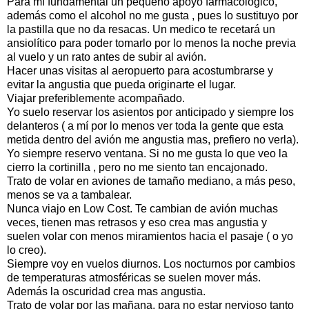
Para mí fundamental un pequeño apoyo farmacológico,
además como el alcohol no me gusta , pues lo sustituyo por
la pastilla que no da resacas. Un medico te recetará un
ansiolítico para poder tomarlo por lo menos la noche previa
al vuelo y un rato antes de subir al avión.
Hacer unas visitas al aeropuerto para acostumbrarse y
evitar la angustia que pueda originarte el lugar.
Viajar preferiblemente acompañado.
Yo suelo reservar los asientos por anticipado y siempre los
delanteros ( a mí por lo menos ver toda la gente que esta
metida dentro del avión me angustia mas, prefiero no verla).
Yo siempre reservo ventana. Si no me gusta lo que veo la
cierro la cortinilla , pero no me siento tan encajonado.
Trato de volar en aviones de tamaño mediano, a más peso,
menos se va a tambalear.
Nunca viajo en Low Cost. Te cambian de avión muchas
veces, tienen mas retrasos y eso crea mas angustia y
suelen volar con menos miramientos hacia el pasaje ( o yo
lo creo).
Siempre voy en vuelos diurnos. Los nocturnos por cambios
de temperaturas atmosféricas se suelen mover más.
Además la oscuridad crea mas angustia.
Trato de volar por las mañana, para no estar nervioso tanto