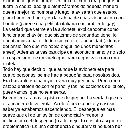
motor no le quedó dudas. Un poco también era por que no
fuera la casualidad que aterrizáramos de aquella manera
que es mejor no nombrar y luego la avisaran que estaba
planchado, en Lugo y en la cabina de una avioneta con otro
hombre (parece una película italiana con ambiente gay).
La verdad que verme en la avioneta, explicándome como
funcionaba el avión, que sistemas de seguridad tiene, lo
que íbamos a hacer, todo eso me dio tranquilidad (además
del ansiolítico que me había engullido unos momentos
antes). Además te ves participe del acontecimiento y no solo
un espectador de un vuelo que parece que vas como una
maleta.
Todo hay que decirlo , que aunque la avioneta era para
cuatro personas, se me hacia pequeña para nosotros dos.
Era bastante enana o yo la veía muy pequeña. Pero como
estaba entretenido con el panel y las indicaciones del piloto,
pues vamos, que no te enteras.
Bueno, encaramos la pista de despegue. La verdad que es
otra manera de ver volar. Aceleró poco a poco y casi sin
saber ya estábamos ascendiendo. El despegue es mas
suave que el de un avión de comercial y menor la
inclinación del despegue (o a lo mejor lo ejecutó así por mi
problemática) Es una experiencia singular y si no fuera por