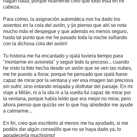
hagan nada, porque realmente creo que todo está en mi
cabeza.
Para colmo, la asignación automática nos ha dado los
asientos en la cola del avión, y ýo pienso que ahí se nota
mucho más el despegue y que además es menos seguro,
hasta tal punto que me he pasado toda la noche soñando
con la dichosa cola del avión!
Tu historia me ha encantado y ojalá tuviera tiempo para
"montarme en avioneta" y seguir todo tu proceso... cuando
he visto la foto hecha desde un avión que se ven las nubes,
me he puesto a llorar, porque he pensado que ojalá fuese
capaz de mirar por la ventana y ver esa imagen tan preciosa
sin sufrir, sino estando relajada y disfrutar del paisaje. En mi
viaje a Milán, ni a la ida ni a la vuelta fui capaz de mirar por
la ventana, porque había leído que era mejor no mirar, pero
ahora pienso que quizás ver lo que hay alrededor me ayude
a calmarme...
En fin, creo que escribirlo al menos me ha ayudado, si me
podéis dar algún consejillo que no se haya dado ya, lo
agradecería muchisimo!