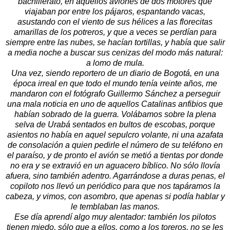
bachillerato, en aquellos aviones de dos motores que
viajaban por entre los pájaros, espantando vacas,
asustando con el viento de sus hélices a las florecitas
amarillas de los potreros, y que a veces se perdían para
siempre entre las nubes, se hacían tortillas, y había que salir
a media noche a buscar sus cenizas del modo más natural:
a lomo de mula.
Una vez, siendo reportero de un diario de Bogotá, en una
época irreal en que todo el mundo tenía veinte años, me
mandaron con el fotógrafo Guillermo Sánchez a perseguir
una mala noticia en uno de aquellos Catalinas anfibios que
habían sobrado de la guerra. Volábamos sobre la plena
selva de Urabá sentados en bultos de escobas, porque
asientos no había en aquel sepulcro volante, ni una azafata
de consolación a quien pedirle el número de su teléfono en
el paraíso, y de pronto el avión se metió a tientas por donde
no era y se extravió en un aguacero bíblico. No sólo llovía
afuera, sino también adentro. Agarrándose a duras penas, el
copiloto nos llevó un periódico para que nos tapáramos la
cabeza, y vimos, con asombro, que apenas si podía hablar y
le temblaban las manos.
Ese día aprendí algo muy alentador: también los pilotos
tienen miedo, sólo que a ellos, como a los toreros, no se les