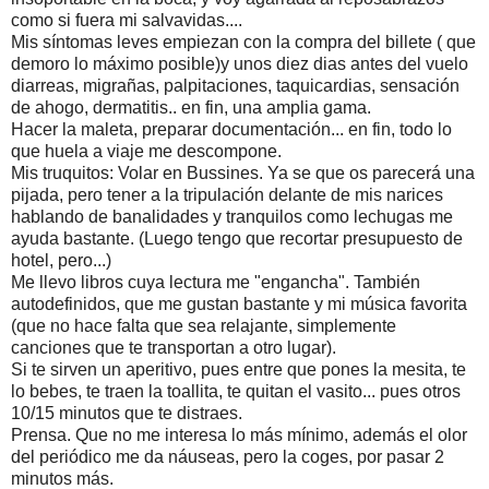
como si fuera mi salvavidas....
Mis síntomas leves empiezan con la compra del billete ( que
demoro lo máximo posible)y unos diez dias antes del vuelo
diarreas, migrañas, palpitaciones, taquicardias, sensación
de ahogo, dermatitis.. en fin, una amplia gama.
Hacer la maleta, preparar documentación... en fin, todo lo
que huela a viaje me descompone.
Mis truquitos: Volar en Bussines. Ya se que os parecerá una
pijada, pero tener a la tripulación delante de mis narices
hablando de banalidades y tranquilos como lechugas me
ayuda bastante. (Luego tengo que recortar presupuesto de
hotel, pero...)
Me llevo libros cuya lectura me "engancha". También
autodefinidos, que me gustan bastante y mi música favorita
(que no hace falta que sea relajante, simplemente
canciones que te transportan a otro lugar).
Si te sirven un aperitivo, pues entre que pones la mesita, te
lo bebes, te traen la toallita, te quitan el vasito... pues otros
10/15 minutos que te distraes.
Prensa. Que no me interesa lo más mínimo, además el olor
del periódico me da náuseas, pero la coges, por pasar 2
minutos más.