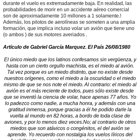
durante el vuelo es extremadamente baja. En realidad, las
probabilidades de morir en un accidente aéreo comercial
son de aproximadamente 10 millones a 1 solamente.!
Además, los pilotos de aerolíneas se someten a una amplia
formación, que implica incluso volar un avión que tiene uno
(o ambos ) de sus motores averiados .
Artículo de Gabriel García Marquez. El País 26/08/1980
El único miedo que los latinos confesamos sin vergüenza, y
hasta con un cierto orgullo machista, es el miedo al avión.
Tal vez porque es un miedo distinto, que no existe desde
nuestros orígenes, como el miedo a la oscuridad o el miedo
mismo de que se nos note el miedo. Al contrario: el miedo al
avión es el más reciente de todos, pues sólo existe desde
que se inventó la ciencia de volar, hace apenas 77 años. Yo
lo padezco como nadie, a mucha honra, y además con una
gratitud inmensa, porque gracias a él he podido darle la
vuelta al mundo en 82 horas, a bordo de toda clase de
aviones, y por lo menos diez veces.No; al contrario de otros
miedos que son atávicos o congénitos, el del avión se
aprende. Yo recuerdo con nostalgia los vuelos líricos del