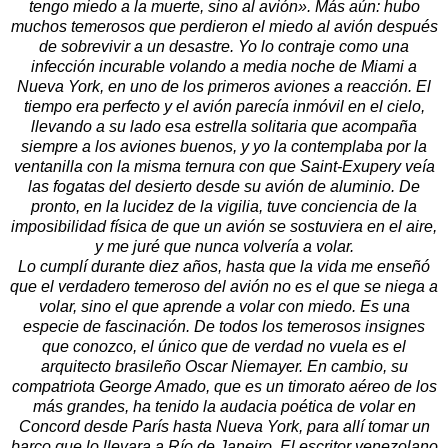
tengo miedo a la muerte, sino al avión». Más aún: hubo
muchos temerosos que perdieron el miedo al avión después
de sobrevivir a un desastre. Yo lo contraje como una
infección incurable volando a media noche de Miami a
Nueva York, en uno de los primeros aviones a reacción. El
tiempo era perfecto y el avión parecía inmóvil en el cielo,
llevando a su lado esa estrella solitaria que acompaña
siempre a los aviones buenos, y yo la contemplaba por la
ventanilla con la misma ternura con que Saint-Exupery veía
las fogatas del desierto desde su avión de aluminio. De
pronto, en la lucidez de la vigilia, tuve conciencia de la
imposibilidad física de que un avión se sostuviera en el aire,
y me juré que nunca volvería a volar.
Lo cumplí durante diez años, hasta que la vida me enseñó
que el verdadero temeroso del avión no es el que se niega a
volar, sino el que aprende a volar con miedo. Es una
especie de fascinación. De todos los temerosos insignes
que conozco, el único que de verdad no vuela es el
arquitecto brasileño Oscar Niemayer. En cambio, su
compatriota George Amado, que es un timorato aéreo de los
más grandes, ha tenido la audacia poética de volar en
Concord desde París hasta Nueva York, para allí tomar un
barco que lo llevara a Río de Janeiro. El escritor venezolano