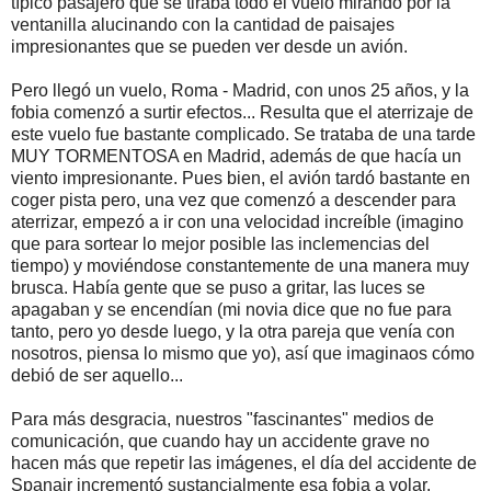
típico pasajero que se tiraba todo el vuelo mirando por la
ventanilla alucinando con la cantidad de paisajes
impresionantes que se pueden ver desde un avión.
Pero llegó un vuelo, Roma - Madrid, con unos 25 años, y la
fobia comenzó a surtir efectos... Resulta que el aterrizaje de
este vuelo fue bastante complicado. Se trataba de una tarde
MUY TORMENTOSA en Madrid, además de que hacía un
viento impresionante. Pues bien, el avión tardó bastante en
coger pista pero, una vez que comenzó a descender para
aterrizar, empezó a ir con una velocidad increíble (imagino
que para sortear lo mejor posible las inclemencias del
tiempo) y moviéndose constantemente de una manera muy
brusca. Había gente que se puso a gritar, las luces se
apagaban y se encendían (mi novia dice que no fue para
tanto, pero yo desde luego, y la otra pareja que venía con
nosotros, piensa lo mismo que yo), así que imaginaos cómo
debió de ser aquello...
Para más desgracia, nuestros "fascinantes" medios de
comunicación, que cuando hay un accidente grave no
hacen más que repetir las imágenes, el día del accidente de
Spanair incrementó sustancialmente esa fobia a volar.