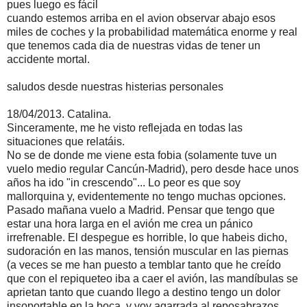
pues luego es fácil
cuando estemos arriba en el avion observar abajo esos
miles de coches y la probabilidad matemática enorme y real
que tenemos cada dia de nuestras vidas de tener un
accidente mortal.
saludos desde nuestras histerias personales
18/04/2013. Catalina.
Sinceramente, me he visto reflejada en todas las
situaciones que relatáis.
No se de donde me viene esta fobia (solamente tuve un
vuelo medio regular Cancún-Madrid), pero desde hace unos
años ha ido "in crescendo"... Lo peor es que soy
mallorquina y, evidentemente no tengo muchas opciones.
Pasado mañana vuelo a Madrid. Pensar que tengo que
estar una hora larga en el avión me crea un pánico
irrefrenable. El despegue es horrible, lo que habeis dicho,
sudoración en las manos, tensión muscular en las piernas
(a veces se me han puesto a temblar tanto que he creído
que con el repiqueteo iba a caer el avión, las mandíbulas se
aprietan tanto que cuando llego a destino tengo un dolor
insoportable en la boca, y voy agarrada al reposabrazos