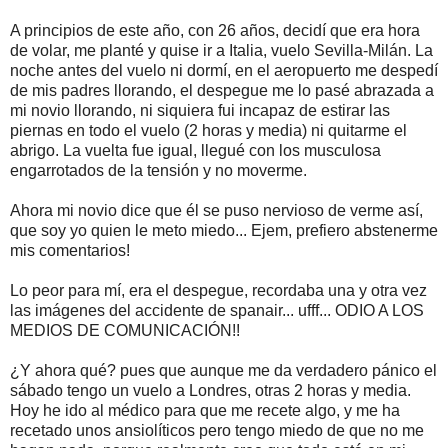
A principios de este año, con 26 años, decidí que era hora
de volar, me planté y quise ir a Italia, vuelo Sevilla-Milán. La
noche antes del vuelo ni dormí, en el aeropuerto me despedí
de mis padres llorando, el despegue me lo pasé abrazada a
mi novio llorando, ni siquiera fui incapaz de estirar las
piernas en todo el vuelo (2 horas y media) ni quitarme el
abrigo. La vuelta fue igual, llegué con los musculosa
engarrotados de la tensión y no moverme.
Ahora mi novio dice que él se puso nervioso de verme así,
que soy yo quien le meto miedo... Ejem, prefiero abstenerme
mis comentarios!
Lo peor para mí, era el despegue, recordaba una y otra vez
las imágenes del accidente de spanair... ufff... ODIO A LOS
MEDIOS DE COMUNICACIÓN!!
¿Y ahora qué? pues que aunque me da verdadero pánico el
sábado tengo un vuelo a Londres, otras 2 horas y media.
Hoy he ido al médico para que me recete algo, y me ha
recetado unos ansiolíticos pero tengo miedo de que no me