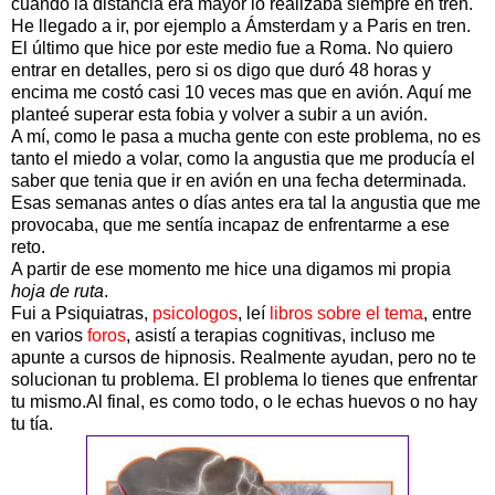
cuando la distancia era mayor lo realizaba siempre en tren.
He llegado a ir, por ejemplo a Ámsterdam y a Paris en tren.
El último que hice por este medio fue a Roma. No quiero
entrar en detalles, pero si os digo que duró 48 horas y
encima me costó casi 10 veces mas que en avión. Aquí me
planteé superar esta fobia y volver a subir a un avión.
A mí, como le pasa a mucha gente con este problema, no es
tanto el miedo a volar, como la angustia que me producía el
saber que tenia que ir en avión en una fecha determinada.
Esas semanas antes o días antes era tal la angustia que me
provocaba, que me sentía incapaz de enfrentarme a ese
reto.
A partir de ese momento me hice una digamos mi propia
hoja de ruta
.
Fui a Psiquiatras,
psicologos
, leí
libros sobre el tema
, entre
en varios
foros
, asistí a terapias cognitivas, incluso me
apunte a cursos de hipnosis. Realmente ayudan, pero no te
solucionan tu problema. El problema lo tienes que enfrentar
tu mismo.Al final, es como todo, o le echas huevos o no hay
tu tía.