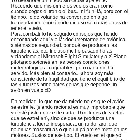
Yo desarrollé un miedo sin causa aparente.
Recuerdo que mis primeros vuelos eran como
cuando coges el tren o el bus... ni fú ni fá, pero con el
tiempo, lo de volar se ha convertido en algo
tremendamente incómodo incluso semanas antes de
tener el vuelo.
Para combatirlo he seguido consejos que he ido
encontrando aquí y allá: documentarme de aviónica,
sistemas de seguridad, por qué se producen las
turbulencias, etc, Incluso me he pasado horas
viciándome al Microsoft Flight Simulator y a X-Plane
pilotando aviones en las peores condiciones
meteorológicas imaginables, pero nada me ha
servido. Más bien al contrario... ahora soy más
consciente de la fragilidad que tiene el equilibrio de
las 4 fuerzas principales de las que depende un
avión en vuelo xD
En realidad, lo que me da miedo no es que el avión
se estrelle, (siendo racional es muy improbable que
yo esté justo en ese de cada 10 millones de vuelos
que se estrellan), sino de que se produzca una
turbulencia fuerte inesperada, un ruido raro, que
bajen las mascarillas o que un pájaro se meta en los
motores. Sustos de ese tipo. El vuelo en el que yo