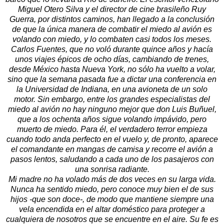
Miguel Otero Silva y el director de cine brasileño Ruy
Guerra, por distintos caminos, han llegado a la conclusión
de que la única manera de combatir el miedo al avión es
volando con miedo, y lo combaten casi todos los meses.
Carlos Fuentes, que no voló durante quince años y hacía
unos viajes épicos de ocho días, cambiando de trenes,
desde México hasta Nueva York, no sólo ha vuelto a volar,
sino que la semana pasada fue a dictar una conferencia en
la Universidad de Indiana, en una avioneta de un solo
motor. Sin embargo, entre los grandes especialistas del
miedo al avión no hay ninguno mejor que don Luis Buñuel,
que a los ochenta años sigue volando impávido, pero
muerto de miedo. Para él, el verdadero terror empieza
cuando todo anda perfecto en el vuelo y, de pronto, aparece
el comandante en mangas de camisa y recorre el avión a
pasos lentos, saludando a cada uno de los pasajeros con
una sonrisa radiante.
Mi madre no ha volado más de dos veces en su larga vida.
Nunca ha sentido miedo, pero conoce muy bien el de sus
hijos -que son doce-, de modo que mantiene siempre una
vela encendida en el altar doméstico para proteger a
cualquiera de nosotros que se encuentre en el aire. Su fe es