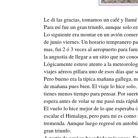
Le di las gracias, tomamos un café y llam
Para mí fue un gran triunfo, aunque solo er
Lo siguiente era montar en un avión comer
de junio viernes. Un horario tempranero par
mas, fui 2 ó 3 veces al aeropuerto para fa
la angustia de llegar a un sitio que no con
Lógicamente estuve atento a la meteorología
viajes aéreos pillara uno de esos días que s
Pero bueno era la típica mañana gallega, nu
de mañana pues bien. El viaje lo hice solo,
tienes menos tiempo para pensar. Por suert
espera antes de volar se me pasó más rápid
El vuelo lo hice mejor de lo que esperaba (
escalar el Himalaya, pero para mi es como
tremenda. Aunque luego regresé en autobús 
gran triunfo.
A partir de aquí ya he subido más veces. E