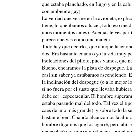
que estaba planchado, en Lugo y en la cabi
con ambiente gay).
La verdad que verme en la avioneta, expli
tiene, lo que íbamos a hacer, todo eso me 
unos momentos antes). Además te ves parti
parece que vas como una maleta.
Todo hay que decirlo , que aunque la avion
dos. Era bastante enana o yo la veía muy p
indicaciones del piloto, pues vamos, que no
Bueno, encaramos la pista de despegue. La 
casi sin saber ya estábamos ascendiendo. 
la inclinación del despegue (o a lo mejor l
si no fuera por el susto que llevaba hubier
debe ser , espectacular. El hombre supera
estaba pasando mal del todo. Tal vez el tipo
caes de uno más grande), y sobre todo la se
bastante bien. Cuando alcanzamos la altura
hombre digamos que los agarré, pero ahí 
me explicó por que se producían , por el po