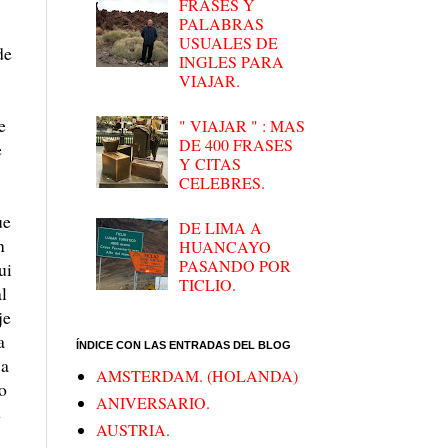
FRASES Y
PALABRAS
USUALES DE
de
INGLES PARA
VIAJAR.
e
" VIAJAR " : MAS
DE 400 FRASES
e
Y CITAS
CELEBRES.
ue
DE LIMA A
n
HUANCAYO
PASANDO POR
ui
TICLIO.
l
je
a
ÍNDICE CON LAS ENTRADAS DEL BLOG
 a
AMSTERDAM. (HOLANDA)
o
ANIVERSARIO.
e
AUSTRIA.