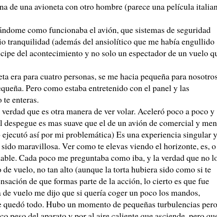
na de una avioneta con otro hombre (parece una película italia
cándome como funcionaba el avión, que sistemas de seguridad
dio tranquilidad (además del ansiolítico que me había engullido
cipe del acontecimiento y no solo un espectador de un vuelo q
eta era para cuatro personas, se me hacia pequeña para nosotro
equeña. Pero como estaba entretenido con el panel y las
 te enteras.
verdad que es otra manera de ver volar. Aceleró poco a poco y
El despegue es mas suave que el de un avión de comercial y me
o ejecutó así por mi problemática) Es una experiencia singular 
a sido maravillosa. Ver como te elevas viendo el horizonte, es, o
mable. Cada poco me preguntaba como iba, y la verdad que no l
 de vuelo, no tan alto (aunque la torta hubiera sido como si te
nsación de que formas parte de la acción, lo cierto es que fue
 de vuelo me dijo que si quería coger un poco los mandos,
se quedó todo. Hubo un momento de pequeñas turbulencias per
co peso del aparato y por al aire caliente que asciende, pero qu