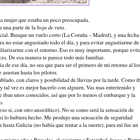
é a mujer que estaba un poco preocupada.
a una parte de la
hoja de ruta
.
cial. Busque un vuelo corto (La Coruña – Madrid), y una fecha
a no estar angustiado todo el día, y para evitar angustiarme de
miliarizarme con el entorno. Eso es muy importante, porque evit
oces. De esa manera te parece todo más familiar.
 de ese día, no sea que para ser el primero de mi retorno al lo
e asustan hasta los pilotos.
blado, con claros y posibilidad de lluvias por la tarde. Como i
 y tal vez es mejor hacerlo con alguien. Vas mas entretenido y
e iban unos conocidos, así que por lo menos el embarque y la
o.
eso si, con otro ansiolítico). No se como será la sensación de
 si lo hubiera hecho. Me produjo una sensación de seguridad
hasta Galicia (no había que tentar a la suerte), para mí fue un
se mismo año a Bruselas, el siguiente a Estambul, luego a Roma