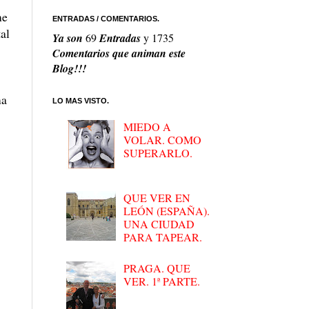
me
ENTRADAS / COMENTARIOS.
al
Ya son
69
Entradas
y
1735
Comentarios que animan este
Blog!!!
ma
LO MAS VISTO.
MIEDO A
VOLAR. COMO
SUPERARLO.
QUE VER EN
LEÓN (ESPAÑA).
UNA CIUDAD
PARA TAPEAR.
PRAGA. QUE
VER. 1ª PARTE.