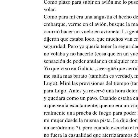
Como plazo para subir en avión me lo puse 
volar.
Como para mí era una angustia el hecho de p
embarque, verme en el avión, busque la ma
ocurrió hacer un vuelo en avioneta. La gen
dijeron que estaba loco, que muchos van en
seguridad. Pero yo quería tener la segurid
no volaba y no hacerlo (cosa que en un vuel
sensación de poder anular en cualquier mo
Yo que vivo en Galicia , averigüé que aeród
me salía mas barato (también es verdad), m
Lugo). Miré las previsiones del tiempo (t
para Lugo. Antes ya reservé una hora determ
y quedara como un pavo. Cuando estaba en 
a que venía exactamente, que no era un viaje
realmente una prueba de fuego para poder 
mi mujer desde la misma pista. Le dije dond
un aeródromo ?), pero cuando escucho el r
no fuera la casualidad que aterrizáramos d