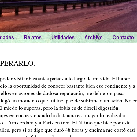
idades
Relatos
Utilidades
Archivo
Contacto
UPERARLO.
poder visitar bastantes países a lo largo de mi vida. El haber
io la oportunidad de conocer bastante bien ese continente y a
 ellos en aviones de dudosa reputación, me debieron pasar
, llegó un momento que fui incapaz de subirme a un avión. No e
l miedo lo superas, pero la fobia es de difícil digestión.
ajes en coche y cuando la distancia era mayor lo realizaba
lo a Ámsterdam y a Paris en tren. El último que hice por este
lles, pero si os digo que duró 48 horas y encima me costó casi
superar esta fobia y volver a subir a un avión.