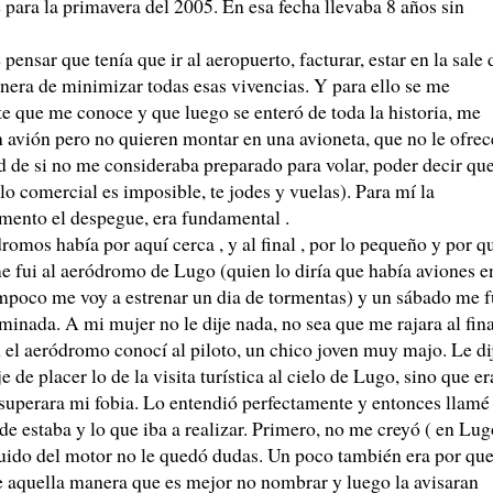
para la primavera del 2005. En esa fecha llevaba 8 años sin
ensar que tenía que ir al aeropuerto, facturar, estar en la sale 
nera de minimizar todas esas vivencias. Y para ello se me
te que me conoce y que luego se enteró de toda la historia, me
 avión pero no quieren montar en una avioneta, que no le ofrec
ad de si no me consideraba preparado para volar, poder decir qu
o comercial es imposible, te jodes y vuelas). Para mí la
mento el despegue, era fundamental .
romos había por aquí cerca , y al final , por lo pequeño y por q
e fui al aeródromo de Lugo (quien lo diría que había aviones e
ampoco me voy a estrenar un dia de tormentas) y un sábado me f
inada. A mi mujer no le dije nada, no sea que me rajara al fina
el aeródromo conocí al piloto, un chico joven muy majo. Le di
 de placer lo de la visita turística al cielo de Lugo, sino que er
superara mi fobia. Lo entendió perfectamente y entonces llamé
e estaba y lo que iba a realizar. Primero, no me creyó ( en Lug
uido del motor no le quedó dudas. Un poco también era por qu
e aquella manera que es mejor no nombrar y luego la avisaran