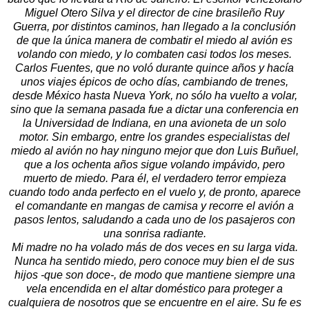
Miguel Otero Silva y el director de cine brasileño Ruy
Guerra, por distintos caminos, han llegado a la conclusión
de que la única manera de combatir el miedo al avión es
volando con miedo, y lo combaten casi todos los meses.
Carlos Fuentes, que no voló durante quince años y hacía
unos viajes épicos de ocho días, cambiando de trenes,
desde México hasta Nueva York, no sólo ha vuelto a volar,
sino que la semana pasada fue a dictar una conferencia en
la Universidad de Indiana, en una avioneta de un solo
motor. Sin embargo, entre los grandes especialistas del
miedo al avión no hay ninguno mejor que don Luis Buñuel,
que a los ochenta años sigue volando impávido, pero
muerto de miedo. Para él, el verdadero terror empieza
cuando todo anda perfecto en el vuelo y, de pronto, aparece
el comandante en mangas de camisa y recorre el avión a
pasos lentos, saludando a cada uno de los pasajeros con
una sonrisa radiante.
Mi madre no ha volado más de dos veces en su larga vida.
Nunca ha sentido miedo, pero conoce muy bien el de sus
hijos -que son doce-, de modo que mantiene siempre una
vela encendida en el altar doméstico para proteger a
cualquiera de nosotros que se encuentre en el aire. Su fe es