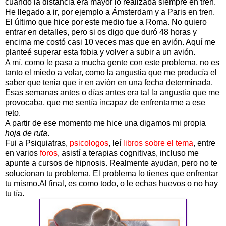
cuando la distancia era mayor lo realizaba siempre en tren.
He llegado a ir, por ejemplo a Ámsterdam y a Paris en tren.
El último que hice por este medio fue a Roma. No quiero
entrar en detalles, pero si os digo que duró 48 horas y
encima me costó casi 10 veces mas que en avión. Aquí me
planteé superar esta fobia y volver a subir a un avión.
A mí, como le pasa a mucha gente con este problema, no es
tanto el miedo a volar, como la angustia que me producía el
saber que tenia que ir en avión en una fecha determinada.
Esas semanas antes o días antes era tal la angustia que me
provocaba, que me sentía incapaz de enfrentarme a ese
reto.
A partir de ese momento me hice una digamos mi propia
hoja de ruta
.
Fui a Psiquiatras,
psicologos
, leí
libros sobre el tema
, entre
en varios
foros
, asistí a terapias cognitivas, incluso me
apunte a cursos de hipnosis. Realmente ayudan, pero no te
solucionan tu problema. El problema lo tienes que enfrentar
tu mismo.Al final, es como todo, o le echas huevos o no hay
tu tía.