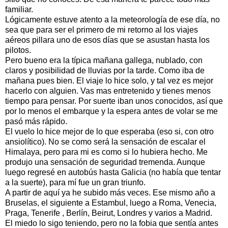
familiar.
Lógicamente estuve atento a la meteorología de ese día, no
sea que para ser el primero de mi retorno al los viajes
aéreos pillara uno de esos días que se asustan hasta los
pilotos.
Pero bueno era la típica mañana gallega, nublado, con
claros y posibilidad de lluvias por la tarde. Como iba de
mañana pues bien. El viaje lo hice solo, y tal vez es mejor
hacerlo con alguien. Vas mas entretenido y tienes menos
tiempo para pensar. Por suerte iban unos conocidos, así que
por lo menos el embarque y la espera antes de volar se me
pasó más rápido.
El vuelo lo hice mejor de lo que esperaba (eso si, con otro
ansiolítico). No se como será la sensación de escalar el
Himalaya, pero para mi es como si lo hubiera hecho. Me
produjo una sensación de seguridad tremenda. Aunque
luego regresé en autobús hasta Galicia (no había que tentar
a la suerte), para mí fue un gran triunfo.
A partir de aquí ya he subido más veces. Ese mismo año a
Bruselas, el siguiente a Estambul, luego a Roma, Venecia,
Praga, Tenerife , Berlín, Beirut, Londres y varios a Madrid.
El miedo lo sigo teniendo, pero no la fobia que sentía antes