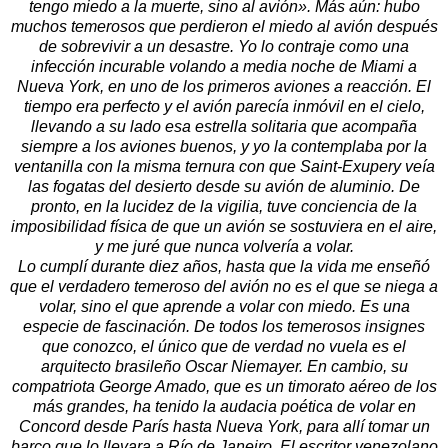
tengo miedo a la muerte, sino al avión». Más aún: hubo
muchos temerosos que perdieron el miedo al avión después
de sobrevivir a un desastre. Yo lo contraje como una
infección incurable volando a media noche de Miami a
Nueva York, en uno de los primeros aviones a reacción. El
tiempo era perfecto y el avión parecía inmóvil en el cielo,
llevando a su lado esa estrella solitaria que acompaña
siempre a los aviones buenos, y yo la contemplaba por la
ventanilla con la misma ternura con que Saint-Exupery veía
las fogatas del desierto desde su avión de aluminio. De
pronto, en la lucidez de la vigilia, tuve conciencia de la
imposibilidad física de que un avión se sostuviera en el aire,
y me juré que nunca volvería a volar.
Lo cumplí durante diez años, hasta que la vida me enseñó
que el verdadero temeroso del avión no es el que se niega a
volar, sino el que aprende a volar con miedo. Es una
especie de fascinación. De todos los temerosos insignes
que conozco, el único que de verdad no vuela es el
arquitecto brasileño Oscar Niemayer. En cambio, su
compatriota George Amado, que es un timorato aéreo de los
más grandes, ha tenido la audacia poética de volar en
Concord desde París hasta Nueva York, para allí tomar un
barco que lo llevara a Río de Janeiro. El escritor venezolano