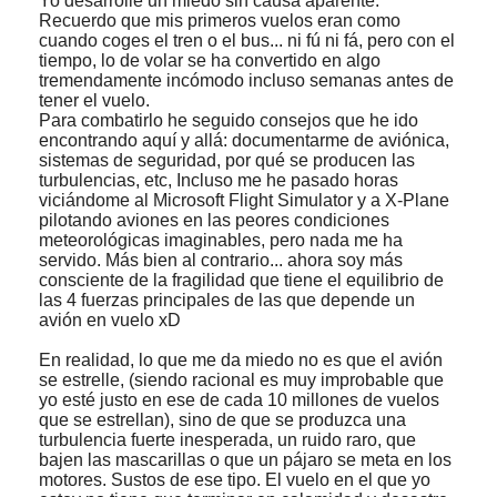
Yo desarrollé un miedo sin causa aparente.
Recuerdo que mis primeros vuelos eran como
cuando coges el tren o el bus... ni fú ni fá, pero con el
tiempo, lo de volar se ha convertido en algo
tremendamente incómodo incluso semanas antes de
tener el vuelo.
Para combatirlo he seguido consejos que he ido
encontrando aquí y allá: documentarme de aviónica,
sistemas de seguridad, por qué se producen las
turbulencias, etc, Incluso me he pasado horas
viciándome al Microsoft Flight Simulator y a X-Plane
pilotando aviones en las peores condiciones
meteorológicas imaginables, pero nada me ha
servido. Más bien al contrario... ahora soy más
consciente de la fragilidad que tiene el equilibrio de
las 4 fuerzas principales de las que depende un
avión en vuelo xD
En realidad, lo que me da miedo no es que el avión
se estrelle, (siendo racional es muy improbable que
yo esté justo en ese de cada 10 millones de vuelos
que se estrellan), sino de que se produzca una
turbulencia fuerte inesperada, un ruido raro, que
bajen las mascarillas o que un pájaro se meta en los
motores. Sustos de ese tipo. El vuelo en el que yo