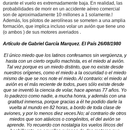
durante el vuelo es extremadamente baja. En realidad, las
probabilidades de morir en un accidente aéreo comercial
son de aproximadamente 10 millones a 1 solamente.!
Además, los pilotos de aerolíneas se someten a una amplia
formación, que implica incluso volar un avión que tiene uno
(o ambos ) de sus motores averiados .
Artículo de Gabriel García Marquez. El País 26/08/1980
El único miedo que los latinos confesamos sin vergüenza, y
hasta con un cierto orgullo machista, es el miedo al avión.
Tal vez porque es un miedo distinto, que no existe desde
nuestros orígenes, como el miedo a la oscuridad o el miedo
mismo de que se nos note el miedo. Al contrario: el miedo al
avión es el más reciente de todos, pues sólo existe desde
que se inventó la ciencia de volar, hace apenas 77 años. Yo
lo padezco como nadie, a mucha honra, y además con una
gratitud inmensa, porque gracias a él he podido darle la
vuelta al mundo en 82 horas, a bordo de toda clase de
aviones, y por lo menos diez veces.No; al contrario de otros
miedos que son atávicos o congénitos, el del avión se
aprende. Yo recuerdo con nostalgia los vuelos líricos del