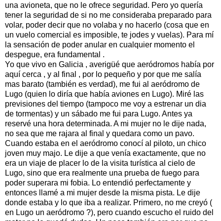
una avioneta, que no le ofrece seguridad. Pero yo quería
tener la seguridad de si no me consideraba preparado para
volar, poder decir que no volaba y no hacerlo (cosa que en
un vuelo comercial es imposible, te jodes y vuelas). Para mí
la sensación de poder anular en cualquier momento el
despegue, era fundamental .
Yo que vivo en Galicia , averigüé que aeródromos había por
aquí cerca , y al final , por lo pequeño y por que me salía
mas barato (también es verdad), me fui al aeródromo de
Lugo (quien lo diría que había aviones en Lugo). Miré las
previsiones del tiempo (tampoco me voy a estrenar un dia
de tormentas) y un sábado me fui para Lugo. Antes ya
reservé una hora determinada. A mi mujer no le dije nada,
no sea que me rajara al final y quedara como un pavo.
Cuando estaba en el aeródromo conocí al piloto, un chico
joven muy majo. Le dije a que venía exactamente, que no
era un viaje de placer lo de la visita turística al cielo de
Lugo, sino que era realmente una prueba de fuego para
poder superara mi fobia. Lo entendió perfectamente y
entonces llamé a mi mujer desde la misma pista. Le dije
donde estaba y lo que iba a realizar. Primero, no me creyó (
en Lugo un aeródromo ?), pero cuando escucho el ruido del