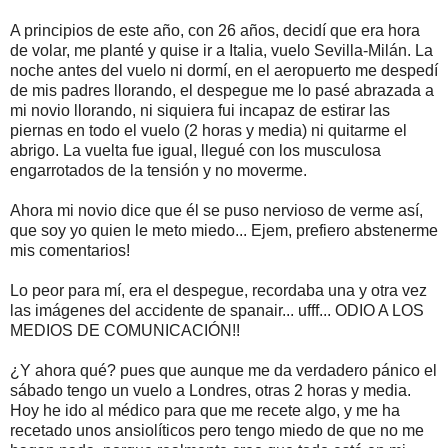
A principios de este año, con 26 años, decidí que era hora
de volar, me planté y quise ir a Italia, vuelo Sevilla-Milán. La
noche antes del vuelo ni dormí, en el aeropuerto me despedí
de mis padres llorando, el despegue me lo pasé abrazada a
mi novio llorando, ni siquiera fui incapaz de estirar las
piernas en todo el vuelo (2 horas y media) ni quitarme el
abrigo. La vuelta fue igual, llegué con los musculosa
engarrotados de la tensión y no moverme.
Ahora mi novio dice que él se puso nervioso de verme así,
que soy yo quien le meto miedo... Ejem, prefiero abstenerme
mis comentarios!
Lo peor para mí, era el despegue, recordaba una y otra vez
las imágenes del accidente de spanair... ufff... ODIO A LOS
MEDIOS DE COMUNICACIÓN!!
¿Y ahora qué? pues que aunque me da verdadero pánico el
sábado tengo un vuelo a Londres, otras 2 horas y media.
Hoy he ido al médico para que me recete algo, y me ha
recetado unos ansiolíticos pero tengo miedo de que no me