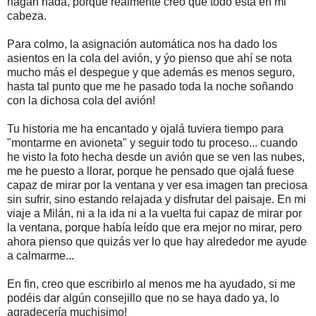
hagan nada, porque realmente creo que todo está en mi
cabeza.
Para colmo, la asignación automática nos ha dado los
asientos en la cola del avión, y ýo pienso que ahí se nota
mucho más el despegue y que además es menos seguro,
hasta tal punto que me he pasado toda la noche soñando
con la dichosa cola del avión!
Tu historia me ha encantado y ojalá tuviera tiempo para
"montarme en avioneta" y seguir todo tu proceso... cuando
he visto la foto hecha desde un avión que se ven las nubes,
me he puesto a llorar, porque he pensado que ojalá fuese
capaz de mirar por la ventana y ver esa imagen tan preciosa
sin sufrir, sino estando relajada y disfrutar del paisaje. En mi
viaje a Milán, ni a la ida ni a la vuelta fui capaz de mirar por
la ventana, porque había leído que era mejor no mirar, pero
ahora pienso que quizás ver lo que hay alrededor me ayude
a calmarme...
En fin, creo que escribirlo al menos me ha ayudado, si me
podéis dar algún consejillo que no se haya dado ya, lo
agradecería muchisimo!