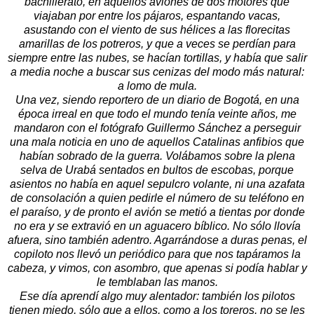
bachillerato, en aquellos aviones de dos motores que
viajaban por entre los pájaros, espantando vacas,
asustando con el viento de sus hélices a las florecitas
amarillas de los potreros, y que a veces se perdían para
siempre entre las nubes, se hacían tortillas, y había que salir
a media noche a buscar sus cenizas del modo más natural:
a lomo de mula.
Una vez, siendo reportero de un diario de Bogotá, en una
época irreal en que todo el mundo tenía veinte años, me
mandaron con el fotógrafo Guillermo Sánchez a perseguir
una mala noticia en uno de aquellos Catalinas anfibios que
habían sobrado de la guerra. Volábamos sobre la plena
selva de Urabá sentados en bultos de escobas, porque
asientos no había en aquel sepulcro volante, ni una azafata
de consolación a quien pedirle el número de su teléfono en
el paraíso, y de pronto el avión se metió a tientas por donde
no era y se extravió en un aguacero bíblico. No sólo llovía
afuera, sino también adentro. Agarrándose a duras penas, el
copiloto nos llevó un periódico para que nos tapáramos la
cabeza, y vimos, con asombro, que apenas si podía hablar y
le temblaban las manos.
Ese día aprendí algo muy alentador: también los pilotos
tienen miedo, sólo que a ellos, como a los toreros, no se les