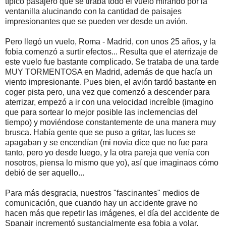
típico pasajero que se tiraba todo el vuelo mirando por la
ventanilla alucinando con la cantidad de paisajes
impresionantes que se pueden ver desde un avión.
Pero llegó un vuelo, Roma - Madrid, con unos 25 años, y la
fobia comenzó a surtir efectos... Resulta que el aterrizaje de
este vuelo fue bastante complicado. Se trataba de una tarde
MUY TORMENTOSA en Madrid, además de que hacía un
viento impresionante. Pues bien, el avión tardó bastante en
coger pista pero, una vez que comenzó a descender para
aterrizar, empezó a ir con una velocidad increíble (imagino
que para sortear lo mejor posible las inclemencias del
tiempo) y moviéndose constantemente de una manera muy
brusca. Había gente que se puso a gritar, las luces se
apagaban y se encendían (mi novia dice que no fue para
tanto, pero yo desde luego, y la otra pareja que venía con
nosotros, piensa lo mismo que yo), así que imaginaos cómo
debió de ser aquello...
Para más desgracia, nuestros "fascinantes" medios de
comunicación, que cuando hay un accidente grave no
hacen más que repetir las imágenes, el día del accidente de
Spanair incrementó sustancialmente esa fobia a volar.