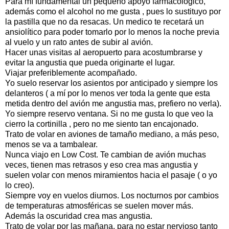
Para mí fundamental un pequeño apoyo farmacológico,
además como el alcohol no me gusta , pues lo sustituyo por
la pastilla que no da resacas. Un medico te recetará un
ansiolítico para poder tomarlo por lo menos la noche previa
al vuelo y un rato antes de subir al avión.
Hacer unas visitas al aeropuerto para acostumbrarse y
evitar la angustia que pueda originarte el lugar.
Viajar preferiblemente acompañado.
Yo suelo reservar los asientos por anticipado y siempre los
delanteros ( a mí por lo menos ver toda la gente que esta
metida dentro del avión me angustia mas, prefiero no verla).
Yo siempre reservo ventana. Si no me gusta lo que veo la
cierro la cortinilla , pero no me siento tan encajonado.
Trato de volar en aviones de tamaño mediano, a más peso,
menos se va a tambalear.
Nunca viajo en Low Cost. Te cambian de avión muchas
veces, tienen mas retrasos y eso crea mas angustia y
suelen volar con menos miramientos hacia el pasaje ( o yo
lo creo).
Siempre voy en vuelos diurnos. Los nocturnos por cambios
de temperaturas atmosféricas se suelen mover más.
Además la oscuridad crea mas angustia.
Trato de volar por las mañana, para no estar nervioso tanto