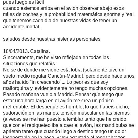
pues luego es fácil
cuando estemos arriba en el avion observar abajo esos
miles de coches y la probabilidad matemática enorme y real
que tenemos cada dia de nuestras vidas de tener un
accidente mortal.
saludos desde nuestras histerias personales
18/04/2013. Catalina.
Sinceramente, me he visto reflejada en todas las
situaciones que relatáis.
No se de donde me viene esta fobia (solamente tuve un
vuelo medio regular Cancún-Madrid), pero desde hace unos
años ha ido "in crescendo"... Lo peor es que soy
mallorquina y, evidentemente no tengo muchas opciones.
Pasado mañana vuelo a Madrid. Pensar que tengo que
estar una hora larga en el avión me crea un pánico
irrefrenable. El despegue es horrible, lo que habeis dicho,
sudoración en las manos, tensión muscular en las piernas
(a veces se me han puesto a temblar tanto que he creído
que con el repiqueteo iba a caer el avión, las mandíbulas se
aprietan tanto que cuando llego a destino tengo un dolor
insoportable en la boca, y voy agarrada al reposabrazos