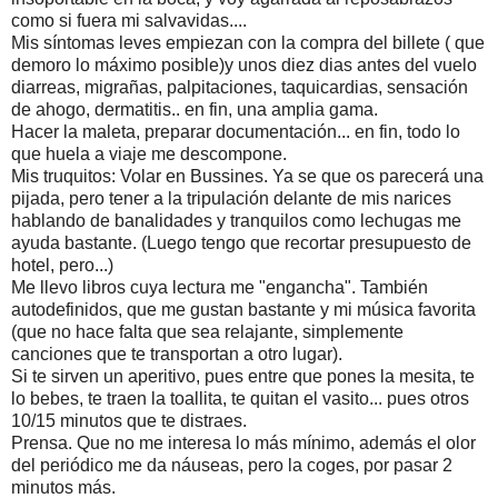
como si fuera mi salvavidas....
Mis síntomas leves empiezan con la compra del billete ( que
demoro lo máximo posible)y unos diez dias antes del vuelo
diarreas, migrañas, palpitaciones, taquicardias, sensación
de ahogo, dermatitis.. en fin, una amplia gama.
Hacer la maleta, preparar documentación... en fin, todo lo
que huela a viaje me descompone.
Mis truquitos: Volar en Bussines. Ya se que os parecerá una
pijada, pero tener a la tripulación delante de mis narices
hablando de banalidades y tranquilos como lechugas me
ayuda bastante. (Luego tengo que recortar presupuesto de
hotel, pero...)
Me llevo libros cuya lectura me "engancha". También
autodefinidos, que me gustan bastante y mi música favorita
(que no hace falta que sea relajante, simplemente
canciones que te transportan a otro lugar).
Si te sirven un aperitivo, pues entre que pones la mesita, te
lo bebes, te traen la toallita, te quitan el vasito... pues otros
10/15 minutos que te distraes.
Prensa. Que no me interesa lo más mínimo, además el olor
del periódico me da náuseas, pero la coges, por pasar 2
minutos más.