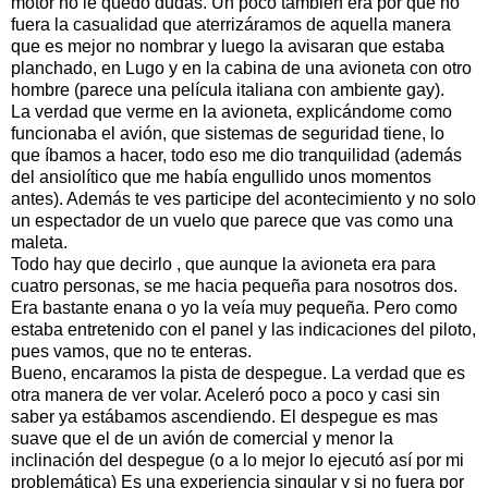
motor no le quedó dudas. Un poco también era por que no
fuera la casualidad que aterrizáramos de aquella manera
que es mejor no nombrar y luego la avisaran que estaba
planchado, en Lugo y en la cabina de una avioneta con otro
hombre (parece una película italiana con ambiente gay).
La verdad que verme en la avioneta, explicándome como
funcionaba el avión, que sistemas de seguridad tiene, lo
que íbamos a hacer, todo eso me dio tranquilidad (además
del ansiolítico que me había engullido unos momentos
antes). Además te ves participe del acontecimiento y no solo
un espectador de un vuelo que parece que vas como una
maleta.
Todo hay que decirlo , que aunque la avioneta era para
cuatro personas, se me hacia pequeña para nosotros dos.
Era bastante enana o yo la veía muy pequeña. Pero como
estaba entretenido con el panel y las indicaciones del piloto,
pues vamos, que no te enteras.
Bueno, encaramos la pista de despegue. La verdad que es
otra manera de ver volar. Aceleró poco a poco y casi sin
saber ya estábamos ascendiendo. El despegue es mas
suave que el de un avión de comercial y menor la
inclinación del despegue (o a lo mejor lo ejecutó así por mi
problemática) Es una experiencia singular y si no fuera por