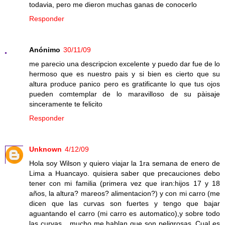
todavia, pero me dieron muchas ganas de conocerlo
Responder
Anónimo
30/11/09
me parecio una descripcion excelente y puedo dar fue de lo
hermoso que es nuestro pais y si bien es cierto que su
altura produce panico pero es gratificante lo que tus ojos
pueden comtemplar de lo maravilloso de su pàisaje
sinceramente te felicito
Responder
Unknown
4/12/09
Hola soy Wilson y quiero viajar la 1ra semana de enero de
Lima a Huancayo. quisiera saber que precauciones debo
tener con mi familia (primera vez que iran:hijos 17 y 18
años, la altura? mareos? alimentacion?) y con mi carro (me
dicen que las curvas son fuertes y tengo que bajar
aguantando el carro (mi carro es automatico),y sobre todo
las curvas....mucho me hablan que son peligrosas. Cual es