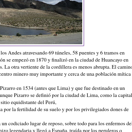
e los Andes atravesando 69 túneles, 58 puentes y 6 tramos en
ión se empezó en 1870 y finalizó en la ciudad de
Huancayo
en
s. La otra vertiente de la cordillera es menos abrupta. El camin
n centro minero muy importante y cerca de una población mítica
Pizarro
en 1534 (antes que Lima) y que fue destinado en un
aunque
Pizarro
se definió por la ciudad de Lima, como la capita
sitio equidistante del Perú,
 por la fertilidad de su suelo y por los privilegiados dones de
a un codiciado lugar de reposo, sobre todo para los enfermos de
 hizo legendaria y llegó a España, traída por los
peruleros
o