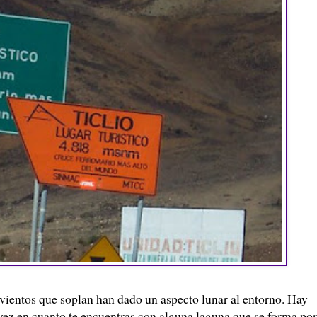
os vientos que soplan han dado un aspecto lunar al entorno. Hay
vez en cuanto te encuentras con alguna laguna que se forma por