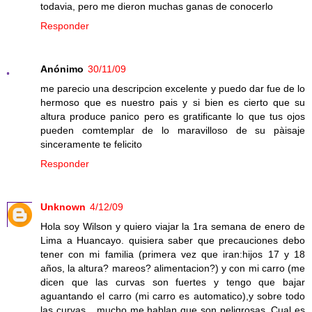
todavia, pero me dieron muchas ganas de conocerlo
Responder
Anónimo
30/11/09
me parecio una descripcion excelente y puedo dar fue de lo
hermoso que es nuestro pais y si bien es cierto que su
altura produce panico pero es gratificante lo que tus ojos
pueden comtemplar de lo maravilloso de su pàisaje
sinceramente te felicito
Responder
Unknown
4/12/09
Hola soy Wilson y quiero viajar la 1ra semana de enero de
Lima a Huancayo. quisiera saber que precauciones debo
tener con mi familia (primera vez que iran:hijos 17 y 18
años, la altura? mareos? alimentacion?) y con mi carro (me
dicen que las curvas son fuertes y tengo que bajar
aguantando el carro (mi carro es automatico),y sobre todo
las curvas....mucho me hablan que son peligrosas. Cual es