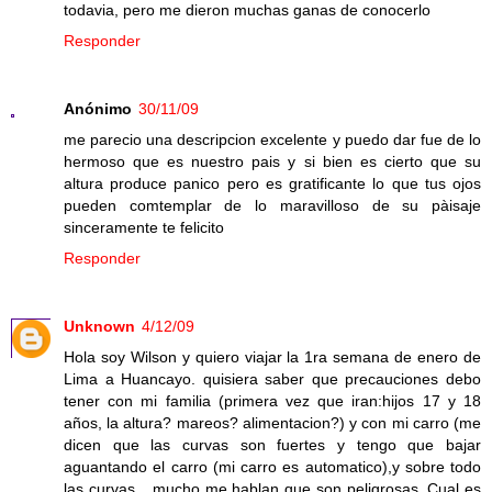
todavia, pero me dieron muchas ganas de conocerlo
Responder
Anónimo
30/11/09
me parecio una descripcion excelente y puedo dar fue de lo
hermoso que es nuestro pais y si bien es cierto que su
altura produce panico pero es gratificante lo que tus ojos
pueden comtemplar de lo maravilloso de su pàisaje
sinceramente te felicito
Responder
Unknown
4/12/09
Hola soy Wilson y quiero viajar la 1ra semana de enero de
Lima a Huancayo. quisiera saber que precauciones debo
tener con mi familia (primera vez que iran:hijos 17 y 18
años, la altura? mareos? alimentacion?) y con mi carro (me
dicen que las curvas son fuertes y tengo que bajar
aguantando el carro (mi carro es automatico),y sobre todo
las curvas....mucho me hablan que son peligrosas. Cual es