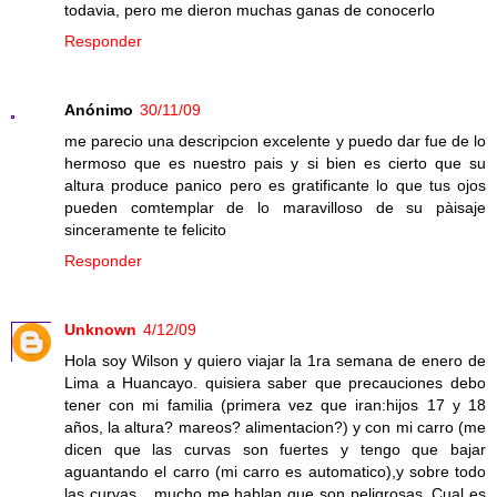
todavia, pero me dieron muchas ganas de conocerlo
Responder
Anónimo
30/11/09
me parecio una descripcion excelente y puedo dar fue de lo
hermoso que es nuestro pais y si bien es cierto que su
altura produce panico pero es gratificante lo que tus ojos
pueden comtemplar de lo maravilloso de su pàisaje
sinceramente te felicito
Responder
Unknown
4/12/09
Hola soy Wilson y quiero viajar la 1ra semana de enero de
Lima a Huancayo. quisiera saber que precauciones debo
tener con mi familia (primera vez que iran:hijos 17 y 18
años, la altura? mareos? alimentacion?) y con mi carro (me
dicen que las curvas son fuertes y tengo que bajar
aguantando el carro (mi carro es automatico),y sobre todo
las curvas....mucho me hablan que son peligrosas. Cual es