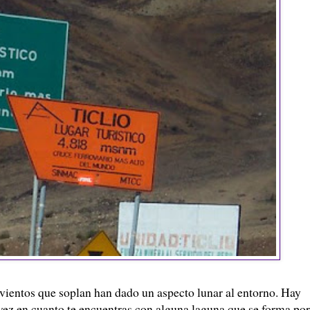
os vientos que soplan han dado un aspecto lunar al entorno. Hay
vez en cuanto te encuentras con alguna laguna que se forma por