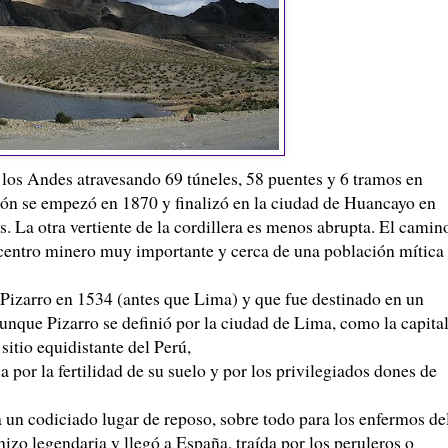
e los Andes atravesando 69 túneles, 58 puentes y 6 tramos en
ión se empezó en 1870 y finalizó en la ciudad de
Huancayo
en
s. La otra vertiente de la cordillera es menos abrupta. El camin
n centro minero muy importante y cerca de una población mítica
Pizarro
en 1534 (antes que Lima) y que fue destinado en un
aunque
Pizarro
se definió por la ciudad de Lima, como la capita
sitio equidistante del Perú,
 por la fertilidad de su suelo y por los privilegiados dones de
a un codiciado lugar de reposo, sobre todo para los enfermos de
 hizo legendaria y llegó a España, traída por los
peruleros
o