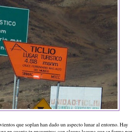
os vientos que soplan han dado un aspecto lunar al entorno. Hay
vez en cuanto te encuentras con alguna laguna que se forma por