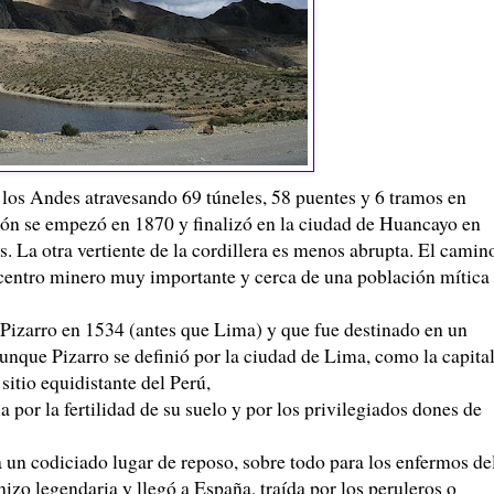
e los Andes atravesando 69 túneles, 58 puentes y 6 tramos en
ión se empezó en 1870 y finalizó en la ciudad de
Huancayo
en
s. La otra vertiente de la cordillera es menos abrupta. El camin
n centro minero muy importante y cerca de una población mítica
Pizarro
en 1534 (antes que Lima) y que fue destinado en un
aunque
Pizarro
se definió por la ciudad de Lima, como la capita
sitio equidistante del Perú,
 por la fertilidad de su suelo y por los privilegiados dones de
a un codiciado lugar de reposo, sobre todo para los enfermos de
 hizo legendaria y llegó a España, traída por los
peruleros
o