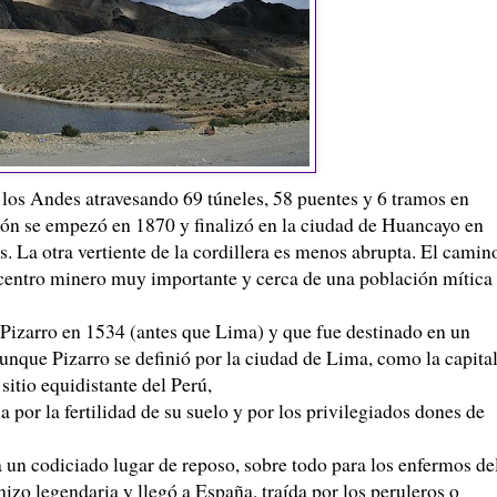
e los Andes atravesando 69 túneles, 58 puentes y 6 tramos en
ión se empezó en 1870 y finalizó en la ciudad de
Huancayo
en
s. La otra vertiente de la cordillera es menos abrupta. El camin
n centro minero muy importante y cerca de una población mítica
Pizarro
en 1534 (antes que Lima) y que fue destinado en un
aunque
Pizarro
se definió por la ciudad de Lima, como la capita
sitio equidistante del Perú,
 por la fertilidad de su suelo y por los privilegiados dones de
a un codiciado lugar de reposo, sobre todo para los enfermos de
 hizo legendaria y llegó a España, traída por los
peruleros
o