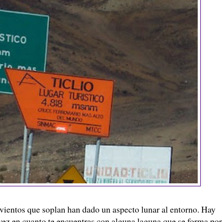
os vientos que soplan han dado un aspecto lunar al entorno. Hay
vez en cuanto te encuentras con alguna laguna que se forma por