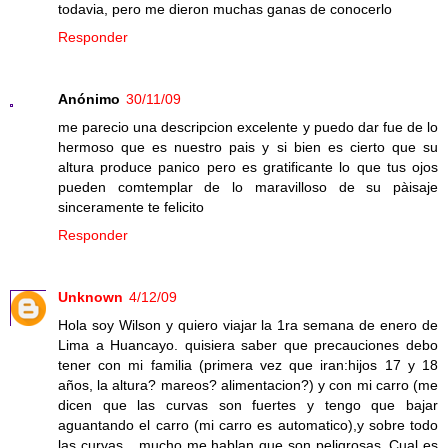
todavia, pero me dieron muchas ganas de conocerlo
Responder
Anónimo
30/11/09
me parecio una descripcion excelente y puedo dar fue de lo
hermoso que es nuestro pais y si bien es cierto que su
altura produce panico pero es gratificante lo que tus ojos
pueden comtemplar de lo maravilloso de su pàisaje
sinceramente te felicito
Responder
Unknown
4/12/09
Hola soy Wilson y quiero viajar la 1ra semana de enero de
Lima a Huancayo. quisiera saber que precauciones debo
tener con mi familia (primera vez que iran:hijos 17 y 18
años, la altura? mareos? alimentacion?) y con mi carro (me
dicen que las curvas son fuertes y tengo que bajar
aguantando el carro (mi carro es automatico),y sobre todo
las curvas....mucho me hablan que son peligrosas. Cual es