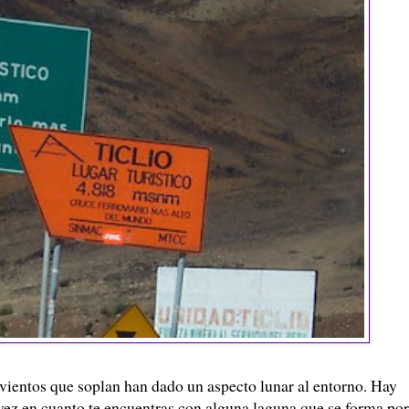
os vientos que soplan han dado un aspecto lunar al entorno. Hay
vez en cuanto te encuentras con alguna laguna que se forma por