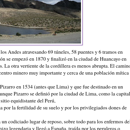
e los Andes atravesando 69 túneles, 58 puentes y 6 tramos en
ión se empezó en 1870 y finalizó en la ciudad de
Huancayo
en
s. La otra vertiente de la cordillera es menos abrupta. El camin
n centro minero muy importante y cerca de una población mítica
Pizarro
en 1534 (antes que Lima) y que fue destinado en un
aunque
Pizarro
se definió por la ciudad de Lima, como la capita
sitio equidistante del Perú,
 por la fertilidad de su suelo y por los privilegiados dones de
a un codiciado lugar de reposo, sobre todo para los enfermos de
 hizo legendaria y llegó a España, traída por los
peruleros
o